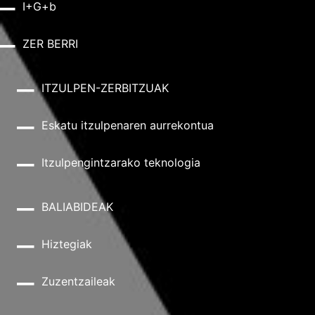
I+G+b
ZER BERRI
ITZULPEN-ZERBITZUAK
Eskatu itzulpenaren aurrekontua
Itzulpengintzarako teknologia
BALIABIDEAK
Hiztegiak
Zuzentzaileak