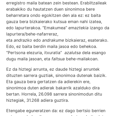
erregistro maila batean zein bestean. Erabiltzaileak
erabakiko du hautatzen duen sinonimoa bere
beharretara ondo egokitzen den ala ez: ez baita
gauza bera bizkaierako kutsua eman nahi izatea,
edo lapurterakoa. “Emakumea”
emaztekia
izango da
lapurtera/behe-nafarreraz,
eta
andrazko
edo
andrakume
bizkaieraz, esaterako.
Edo, ez baita berdin maila jasoa edo behekoa.
“Pertsona elezuria, itxuratia”
azalutsa
dela esango
dugu maila jasoan, eta
faltsua
behe-mailakoan.
Ez da hiztegi arrunta, ez daude hiztegi arruntek
dituzten sarrera guztiak, sinonimoa dutenak baizik.
Eta gauza bera gertatzen da adierekin ere,
sinonimoa duten adierak bakarrik azalduko dira
bertan. Horrela, 26.098 sarrera sinonimodun ditu
hiztegiak, 31.268 adiera guztira.
Etengabe eguneratzen da: ez dago bertsio berrien