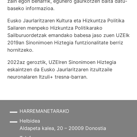
zain egon beharrik, egunero gaurkotzen baita datu-
baseko informazioa.
Eusko Jaurlaritzaren Kultura eta Hizkuntza Politika
Sailaren menpeko Hizkuntza Politikarako
Sailburuordetzak emandako babesa jaso zuen UZEIk
2019an Sinonimoen Hiztegia funtzionalitate berriz
hornitzeko.
2022az geroztik, UZEIren Sinonimoen Hiztegia
eskaintzen da Eusko Jaurlaritzaren itzultzaile
neuronalaren
Itzuli+
tresna-barran.
HARREMANETARAKO
Helbidea
Aldapeta kalea, 20 – 20009 Donostia