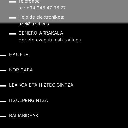
Telefonoa
tel: +34 943 47 33 77
Helbide elektronikoa:
uzei@uzei.eus
GENERO-ARRAKALA
Hobeto ezagutu nahi zaitugu
HASIERA
NOR GARA
LEXIKOA ETA HIZTEGIGINTZA
ITZULPENGINTZA
BALIABIDEAK