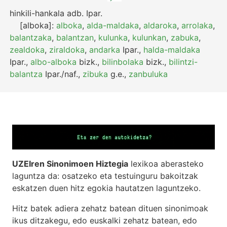
hinkili-hankala
adb.
Ipar.
[alboka]:
alboka
,
alda-maldaka
,
aldaroka
,
arrolaka
,
balantzaka
,
balantzan
,
kulunka
,
kulunkan
,
zabuka
,
zealdoka
,
ziraldoka
,
andarka
Ipar.
,
halda-maldaka
Ipar.
,
albo-alboka
bizk.
,
bilinbolaka
bizk.
,
bilintzi-
balantza
Ipar./naf.
,
zibuka
g.e.
,
zanbuluka
UZEIren Sinonimoen Hiztegia
lexikoa aberasteko
laguntza da: osatzeko eta testuinguru bakoitzak
eskatzen duen hitz egokia hautatzen laguntzeko.
Hitz batek adiera zehatz batean dituen sinonimoak
ikus ditzakegu, edo euskalki zehatz batean, edo