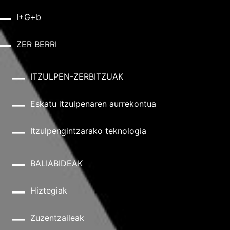
I+G+b
ZER BERRI
ITZULPEN-ZERBITZUAK
Eskatu itzulpenaren aurrekontua
Itzulpengintzarako teknologia
BALIABIDEAK
Hiztegiak
Zuzentzaileak