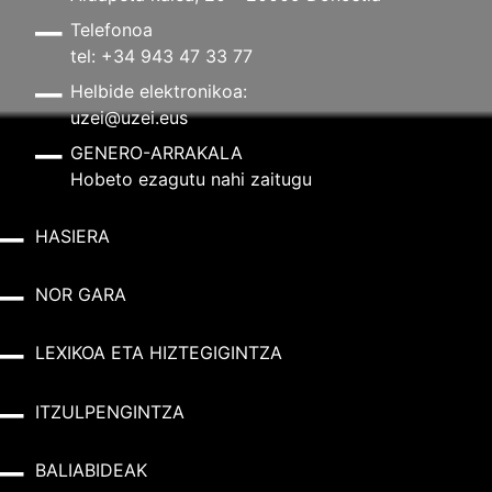
Telefonoa
tel: +34 943 47 33 77
Helbide elektronikoa:
uzei@uzei.eus
GENERO-ARRAKALA
Hobeto ezagutu nahi zaitugu
HASIERA
NOR GARA
LEXIKOA ETA HIZTEGIGINTZA
ITZULPENGINTZA
BALIABIDEAK