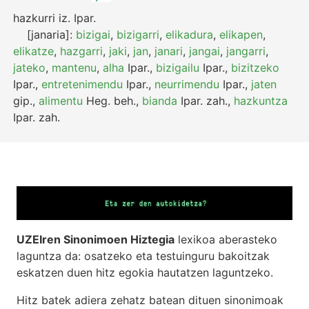
hazkurri
iz.
Ipar.
[janaria]:
bizigai
,
bizigarri
,
elikadura
,
elikapen
,
elikatze
,
hazgarri
,
jaki
,
jan
,
janari
,
jangai
,
jangarri
,
jateko
,
mantenu
,
alha
Ipar.
,
bizigailu
Ipar.
,
bizitzeko
Ipar.
,
entretenimendu
Ipar.
,
neurrimendu
Ipar.
,
jaten
gip.
,
alimentu
Heg.
beh.
,
bianda
Ipar.
zah.
,
hazkuntza
Ipar.
zah.
UZEIren Sinonimoen Hiztegia
lexikoa aberasteko
laguntza da: osatzeko eta testuinguru bakoitzak
eskatzen duen hitz egokia hautatzen laguntzeko.
Hitz batek adiera zehatz batean dituen sinonimoak