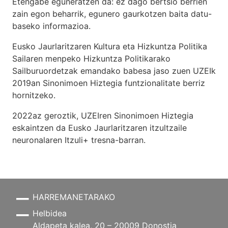
Etengabe eguneratzen da: ez dago bertsio berrien
zain egon beharrik, egunero gaurkotzen baita datu-
baseko informazioa.
Eusko Jaurlaritzaren Kultura eta Hizkuntza Politika
Sailaren menpeko Hizkuntza Politikarako
Sailburuordetzak emandako babesa jaso zuen UZEIk
2019an Sinonimoen Hiztegia funtzionalitate berriz
hornitzeko.
2022az geroztik, UZEIren Sinonimoen Hiztegia
eskaintzen da Eusko Jaurlaritzaren itzultzaile
neuronalaren
Itzuli+
tresna-barran.
HARREMANETARAKO
Helbidea
Aldapeta kalea, 20 – 20009 Donostia