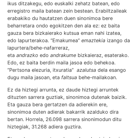
ikus ditzakegu, edo euskalki zehatz batean, edo
erregistro maila batean zein bestean. Erabiltzaileak
erabakiko du hautatzen duen sinonimoa bere
beharretara ondo egokitzen den ala ez: ez baita
gauza bera bizkaierako kutsua eman nahi izatea,
edo lapurterakoa. “Emakumea”
emaztekia
izango da
lapurtera/behe-nafarreraz,
eta
andrazko
edo
andrakume
bizkaieraz, esaterako.
Edo, ez baita berdin maila jasoa edo behekoa.
“Pertsona elezuria, itxuratia”
azalutsa
dela esango
dugu maila jasoan, eta
faltsua
behe-mailakoan.
Ez da hiztegi arrunta, ez daude hiztegi arruntek
dituzten sarrera guztiak, sinonimoa dutenak baizik.
Eta gauza bera gertatzen da adierekin ere,
sinonimoa duten adierak bakarrik azalduko dira
bertan. Horrela, 26.098 sarrera sinonimodun ditu
hiztegiak, 31.268 adiera guztira.