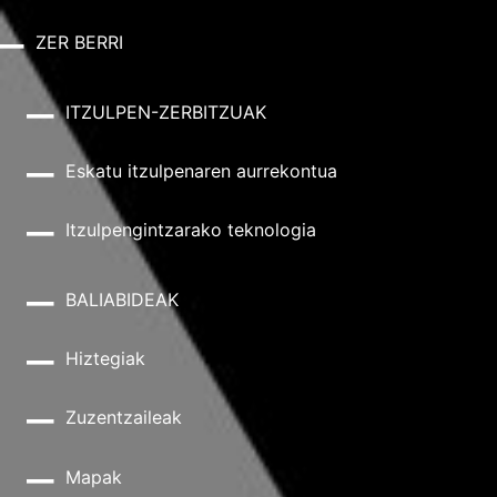
ZER BERRI
ITZULPEN-ZERBITZUAK
Eskatu itzulpenaren aurrekontua
Itzulpengintzarako teknologia
BALIABIDEAK
Hiztegiak
Zuzentzaileak
Mapak