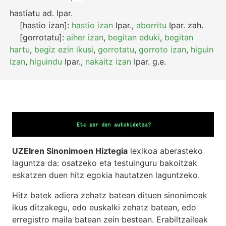
hastiatu
ad.
Ipar.
[hastio izan]:
hastio izan
Ipar.
,
aborritu
Ipar.
zah.
[gorrotatu]:
aiher izan
,
begitan eduki
,
begitan
hartu
,
begiz ezin ikusi
,
gorrotatu
,
gorroto izan
,
higuin
izan
,
higuindu
Ipar.
,
nakaitz izan
Ipar.
g.e.
UZEIren Sinonimoen Hiztegia
lexikoa aberasteko
laguntza da: osatzeko eta testuinguru bakoitzak
eskatzen duen hitz egokia hautatzen laguntzeko.
Hitz batek adiera zehatz batean dituen sinonimoak
ikus ditzakegu, edo euskalki zehatz batean, edo
erregistro maila batean zein bestean. Erabiltzaileak