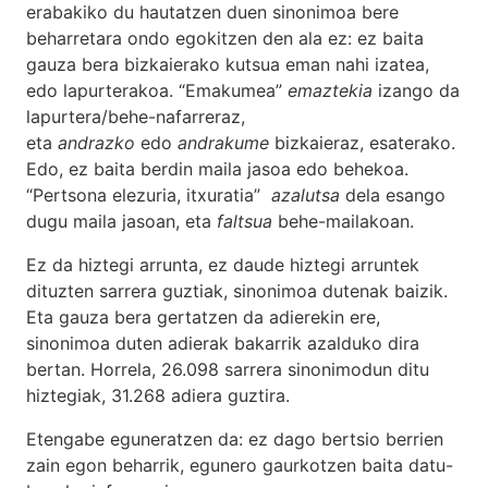
erabakiko du hautatzen duen sinonimoa bere
beharretara ondo egokitzen den ala ez: ez baita
gauza bera bizkaierako kutsua eman nahi izatea,
edo lapurterakoa. “Emakumea”
emaztekia
izango da
lapurtera/behe-nafarreraz,
eta
andrazko
edo
andrakume
bizkaieraz, esaterako.
Edo, ez baita berdin maila jasoa edo behekoa.
“Pertsona elezuria, itxuratia”
azalutsa
dela esango
dugu maila jasoan, eta
faltsua
behe-mailakoan.
Ez da hiztegi arrunta, ez daude hiztegi arruntek
dituzten sarrera guztiak, sinonimoa dutenak baizik.
Eta gauza bera gertatzen da adierekin ere,
sinonimoa duten adierak bakarrik azalduko dira
bertan. Horrela, 26.098 sarrera sinonimodun ditu
hiztegiak, 31.268 adiera guztira.
Etengabe eguneratzen da: ez dago bertsio berrien
zain egon beharrik, egunero gaurkotzen baita datu-