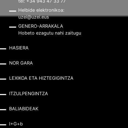
tel: +34 943 47 33 77
Helbide elektronikoa:
uzei@uzei.eus
GENERO-ARRAKALA
Hobeto ezagutu nahi zaitugu
HASIERA
NOR GARA
LEXIKOA ETA HIZTEGIGINTZA
ITZULPENGINTZA
BALIABIDEAK
I+G+b