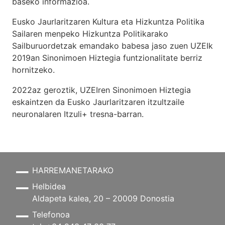
baseko informazioa.
Eusko Jaurlaritzaren Kultura eta Hizkuntza Politika
Sailaren menpeko Hizkuntza Politikarako
Sailburuordetzak emandako babesa jaso zuen UZEIk
2019an Sinonimoen Hiztegia funtzionalitate berriz
hornitzeko.
2022az geroztik, UZEIren Sinonimoen Hiztegia
eskaintzen da Eusko Jaurlaritzaren itzultzaile
neuronalaren
Itzuli+
tresna-barran.
HARREMANETARAKO
Helbidea
Aldapeta kalea, 20 – 20009 Donostia
Telefonoa