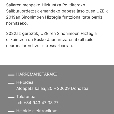
Sailaren menpeko Hizkuntza Politikarako
Sailburuordetzak emandako babesa jaso zuen UZEIk
2019an Sinonimoen Hiztegia funtzionalitate berriz
hornitzeko.
2022az geroztik, UZEIren Sinonimoen Hiztegia
eskaintzen da Eusko Jaurlaritzaren itzultzaile
neuronalaren
Itzuli+
tresna-barran.
HARREMANETARAKO
Helbidea
Aldapeta kalea, 20 – 20009 Donostia
Telefonoa
tel: +34 943 47 33 77
Helbide elektronikoa: