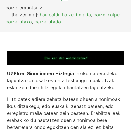
haize-erauntsi
iz.
[haizealdia]:
haizealdi
,
haize-bolada
,
haize-kolpe
,
haize-ufako
,
haize-ufada
UZEIren Sinonimoen Hiztegia
lexikoa aberasteko
laguntza da: osatzeko eta testuinguru bakoitzak
eskatzen duen hitz egokia hautatzen laguntzeko.
Hitz batek adiera zehatz batean dituen sinonimoak
ikus ditzakegu, edo euskalki zehatz batean, edo
erregistro maila batean zein bestean. Erabiltzaileak
erabakiko du hautatzen duen sinonimoa bere
beharretara ondo egokitzen den ala ez: ez baita