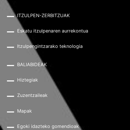
ITZULPEN-ZERBITZUAK
Eskatu itzulpenaren aurrekontua
Itzulpengintzarako teknologia
BALIABIDEAK
Hiztegiak
Zuzentzaileak
Mapak
Egoki idazteko gomendioak