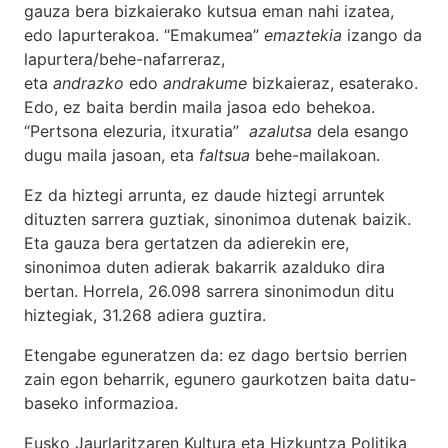
gauza bera bizkaierako kutsua eman nahi izatea,
edo lapurterakoa. “Emakumea”
emaztekia
izango da
lapurtera/behe-nafarreraz,
eta
andrazko
edo
andrakume
bizkaieraz, esaterako.
Edo, ez baita berdin maila jasoa edo behekoa.
“Pertsona elezuria, itxuratia”
azalutsa
dela esango
dugu maila jasoan, eta
faltsua
behe-mailakoan.
Ez da hiztegi arrunta, ez daude hiztegi arruntek
dituzten sarrera guztiak, sinonimoa dutenak baizik.
Eta gauza bera gertatzen da adierekin ere,
sinonimoa duten adierak bakarrik azalduko dira
bertan. Horrela, 26.098 sarrera sinonimodun ditu
hiztegiak, 31.268 adiera guztira.
Etengabe eguneratzen da: ez dago bertsio berrien
zain egon beharrik, egunero gaurkotzen baita datu-
baseko informazioa.
Eusko Jaurlaritzaren Kultura eta Hizkuntza Politika