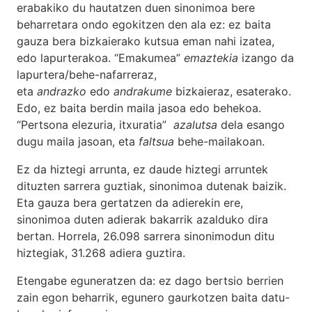
erabakiko du hautatzen duen sinonimoa bere
beharretara ondo egokitzen den ala ez: ez baita
gauza bera bizkaierako kutsua eman nahi izatea,
edo lapurterakoa. “Emakumea”
emaztekia
izango da
lapurtera/behe-nafarreraz,
eta
andrazko
edo
andrakume
bizkaieraz, esaterako.
Edo, ez baita berdin maila jasoa edo behekoa.
“Pertsona elezuria, itxuratia”
azalutsa
dela esango
dugu maila jasoan, eta
faltsua
behe-mailakoan.
Ez da hiztegi arrunta, ez daude hiztegi arruntek
dituzten sarrera guztiak, sinonimoa dutenak baizik.
Eta gauza bera gertatzen da adierekin ere,
sinonimoa duten adierak bakarrik azalduko dira
bertan. Horrela, 26.098 sarrera sinonimodun ditu
hiztegiak, 31.268 adiera guztira.
Etengabe eguneratzen da: ez dago bertsio berrien
zain egon beharrik, egunero gaurkotzen baita datu-