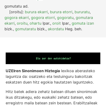
gomutatu
ad.
[oroitu]:
burura ekarri
,
burura etorri
,
bururatu
,
gogora ekarri
,
gogora etorri
,
gogoratu
,
gomutara
ekarri
,
oroitu
,
ohartu
Ipar.
,
oroit
Ipar.
,
gomuta izan
bizk.
,
gomutaratu
bizk.
,
akordatu
Heg.
beh.
UZEIren Sinonimoen Hiztegia
lexikoa aberasteko
laguntza da: osatzeko eta testuinguru bakoitzak
eskatzen duen hitz egokia hautatzen laguntzeko.
Hitz batek adiera zehatz batean dituen sinonimoak
ikus ditzakegu, edo euskalki zehatz batean, edo
erregistro maila batean zein bestean. Erabiltzaileak