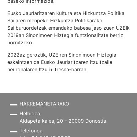
baseko informazioa.
Eusko Jaurlaritzaren Kultura eta Hizkuntza Politika
Sailaren menpeko Hizkuntza Politikarako
Sailburuordetzak emandako babesa jaso zuen UZEIk
2019an Sinonimoen Hiztegia funtzionalitate berriz
hornitzeko.
2022az geroztik, UZEIren Sinonimoen Hiztegia
eskaintzen da Eusko Jaurlaritzaren itzultzaile
neuronalaren
Itzuli+
tresna-barran.
HARREMANETARAKO
Helbidea
Aldapeta kalea, 20 – 20009 Donostia
Telefonoa