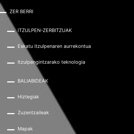
ZER BERRI
ITZULPEN-ZERBITZUAK
Eskatu itzulpenaren aurrekontua
Itzulpengintzarako teknologia
BALIABIDEAK
Hiztegiak
Zuzentzaileak
Mapak