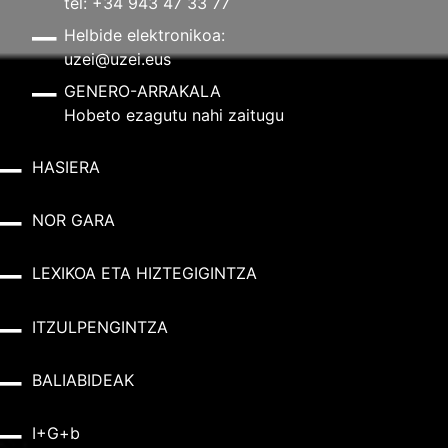
tel: +34 943 47 33 77
Helbide elektronikoa:
uzei@uzei.eus
GENERO-ARRAKALA
Hobeto ezagutu nahi zaitugu
HASIERA
NOR GARA
LEXIKOA ETA HIZTEGIGINTZA
ITZULPENGINTZA
BALIABIDEAK
I+G+b