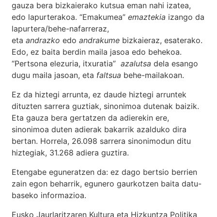
gauza bera bizkaierako kutsua eman nahi izatea,
edo lapurterakoa. “Emakumea”
emaztekia
izango da
lapurtera/behe-nafarreraz,
eta
andrazko
edo
andrakume
bizkaieraz, esaterako.
Edo, ez baita berdin maila jasoa edo behekoa.
“Pertsona elezuria, itxuratia”
azalutsa
dela esango
dugu maila jasoan, eta
faltsua
behe-mailakoan.
Ez da hiztegi arrunta, ez daude hiztegi arruntek
dituzten sarrera guztiak, sinonimoa dutenak baizik.
Eta gauza bera gertatzen da adierekin ere,
sinonimoa duten adierak bakarrik azalduko dira
bertan. Horrela, 26.098 sarrera sinonimodun ditu
hiztegiak, 31.268 adiera guztira.
Etengabe eguneratzen da: ez dago bertsio berrien
zain egon beharrik, egunero gaurkotzen baita datu-
baseko informazioa.
Eusko Jaurlaritzaren Kultura eta Hizkuntza Politika