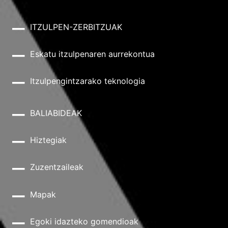
ITZULPEN-ZERBITZUAK
Eskatu itzulpenaren aurrekontua
Itzulpengintzarako teknologia
BALIABIDEAK
Hiztegiak
Zuzentzaileak
Mapak
Egoki idazteko gomendioak