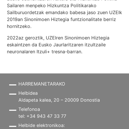
Sailaren menpeko Hizkuntza Politikarako
Sailburuordetzak emandako babesa jaso zuen UZEIk
2019an Sinonimoen Hiztegia funtzionalitate berriz
hornitzeko.
2022az geroztik, UZEIren Sinonimoen Hiztegia
eskaintzen da Eusko Jaurlaritzaren itzultzaile
neuronalaren
Itzuli+
tresna-barran.
HARREMANETARAKO
Helbidea
Aldapeta kalea, 20 – 20009 Donostia
Telefonoa
tel: +34 943 47 33 77
Helbide elektronikoa: