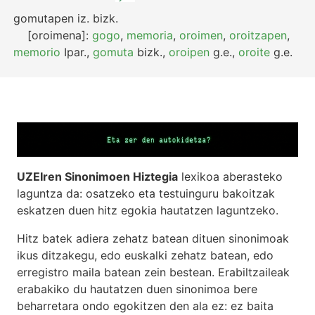
gomutapen
iz.
bizk.
[oroimena]:
gogo
,
memoria
,
oroimen
,
oroitzapen
,
memorio
Ipar.
,
gomuta
bizk.
,
oroipen
g.e.
,
oroite
g.e.
UZEIren Sinonimoen Hiztegia
lexikoa aberasteko
laguntza da: osatzeko eta testuinguru bakoitzak
eskatzen duen hitz egokia hautatzen laguntzeko.
Hitz batek adiera zehatz batean dituen sinonimoak
ikus ditzakegu, edo euskalki zehatz batean, edo
erregistro maila batean zein bestean. Erabiltzaileak
erabakiko du hautatzen duen sinonimoa bere
beharretara ondo egokitzen den ala ez: ez baita