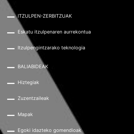
ITZULPEN-ZERBITZUAK
Eskatu itzulpenaren aurrekontua
Itzulpengintzarako teknologia
BALIABIDEAK
Hiztegiak
Zuzentzaileak
Mapak
Egoki idazteko gomendioak