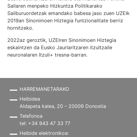
Sailaren menpeko Hizkuntza Politikarako
Sailburuordetzak emandako babesa jaso zuen UZEIk
2019an Sinonimoen Hiztegia funtzionalitate berriz
hornitzeko.
2022az geroztik, UZEIren Sinonimoen Hiztegia
eskaintzen da Eusko Jaurlaritzaren itzultzaile
neuronalaren
Itzuli+
tresna-barran.
HARREMANETARAKO
Helbidea
Aldapeta kalea, 20 – 20009 Donostia
Telefonoa
tel: +34 943 47 33 77
Helbide elektronikoa: