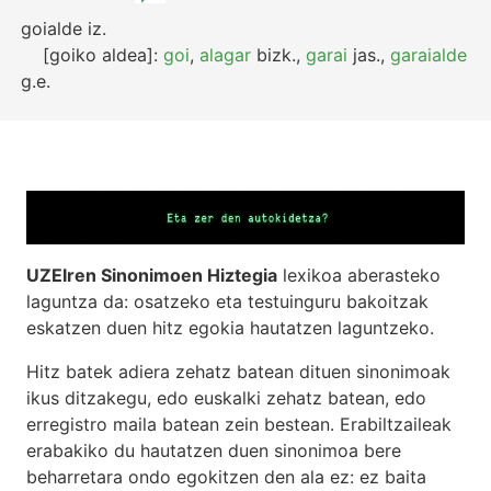
goialde
iz.
[goiko aldea]:
goi
,
alagar
bizk.
,
garai
jas.
,
garaialde
g.e.
UZEIren Sinonimoen Hiztegia
lexikoa aberasteko
laguntza da: osatzeko eta testuinguru bakoitzak
eskatzen duen hitz egokia hautatzen laguntzeko.
Hitz batek adiera zehatz batean dituen sinonimoak
ikus ditzakegu, edo euskalki zehatz batean, edo
erregistro maila batean zein bestean. Erabiltzaileak
erabakiko du hautatzen duen sinonimoa bere
beharretara ondo egokitzen den ala ez: ez baita