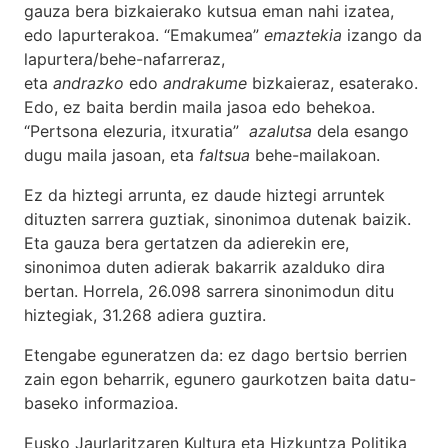
gauza bera bizkaierako kutsua eman nahi izatea,
edo lapurterakoa. “Emakumea”
emaztekia
izango da
lapurtera/behe-nafarreraz,
eta
andrazko
edo
andrakume
bizkaieraz, esaterako.
Edo, ez baita berdin maila jasoa edo behekoa.
“Pertsona elezuria, itxuratia”
azalutsa
dela esango
dugu maila jasoan, eta
faltsua
behe-mailakoan.
Ez da hiztegi arrunta, ez daude hiztegi arruntek
dituzten sarrera guztiak, sinonimoa dutenak baizik.
Eta gauza bera gertatzen da adierekin ere,
sinonimoa duten adierak bakarrik azalduko dira
bertan. Horrela, 26.098 sarrera sinonimodun ditu
hiztegiak, 31.268 adiera guztira.
Etengabe eguneratzen da: ez dago bertsio berrien
zain egon beharrik, egunero gaurkotzen baita datu-
baseko informazioa.
Eusko Jaurlaritzaren Kultura eta Hizkuntza Politika