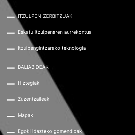
ITZULPEN-ZERBITZUAK
Eskatu itzulpenaren aurrekontua
Itzulpengintzarako teknologia
BALIABIDEAK
Hiztegiak
Zuzentzaileak
Mapak
Egoki idazteko gomendioak