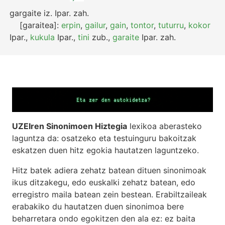
gargaite
iz.
Ipar.
zah.
[garaitea]:
erpin
,
gailur
,
gain
,
tontor
,
tuturru
,
kokor
Ipar.
,
kukula
Ipar.
,
tini
zub.
,
garaite
Ipar.
zah.
UZEIren Sinonimoen Hiztegia
lexikoa aberasteko
laguntza da: osatzeko eta testuinguru bakoitzak
eskatzen duen hitz egokia hautatzen laguntzeko.
Hitz batek adiera zehatz batean dituen sinonimoak
ikus ditzakegu, edo euskalki zehatz batean, edo
erregistro maila batean zein bestean. Erabiltzaileak
erabakiko du hautatzen duen sinonimoa bere
beharretara ondo egokitzen den ala ez: ez baita