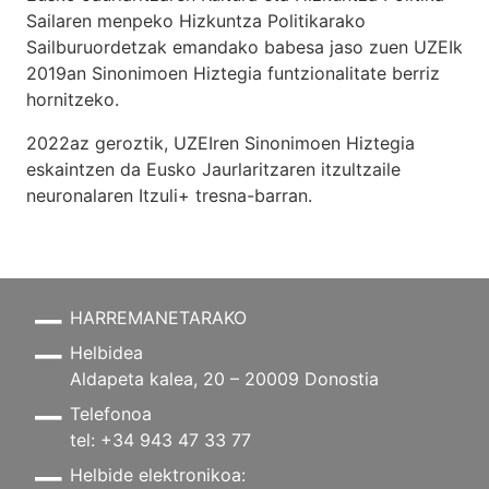
Sailaren menpeko Hizkuntza Politikarako
Sailburuordetzak emandako babesa jaso zuen UZEIk
2019an Sinonimoen Hiztegia funtzionalitate berriz
hornitzeko.
2022az geroztik, UZEIren Sinonimoen Hiztegia
eskaintzen da Eusko Jaurlaritzaren itzultzaile
neuronalaren
Itzuli+
tresna-barran.
HARREMANETARAKO
Helbidea
Aldapeta kalea, 20 – 20009 Donostia
Telefonoa
tel: +34 943 47 33 77
Helbide elektronikoa: