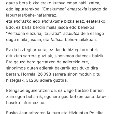
gauza bera bizkaierako kutsua eman nahi izatea,
edo lapurterakoa. “Emakumea”
emaztekia
izango da
lapurtera/behe-nafarreraz,
eta
andrazko
edo
andrakume
bizkaieraz, esaterako.
Edo, ez baita berdin maila jasoa edo behekoa.
“Pertsona elezuria, itxuratia”
azalutsa
dela esango
dugu maila jasoan, eta
faltsua
behe-mailakoan.
Ez da hiztegi arrunta, ez daude hiztegi arruntek
dituzten sarrera guztiak, sinonimoa dutenak baizik.
Eta gauza bera gertatzen da adierekin ere,
sinonimoa duten adierak bakarrik azalduko dira
bertan. Horrela, 26.098 sarrera sinonimodun ditu
hiztegiak, 31.268 adiera guztira.
Etengabe eguneratzen da: ez dago bertsio berrien
zain egon beharrik, egunero gaurkotzen baita datu-
baseko informazioa.
Eusko Jaurlaritzaren Kultura eta Hizkuntza Politika