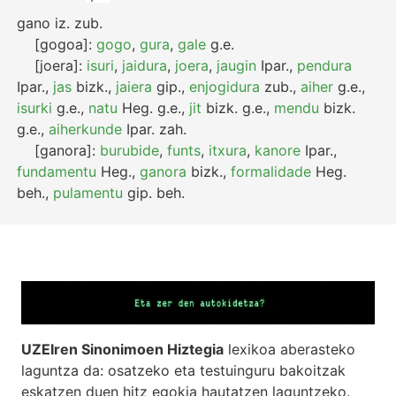
gano
iz.
zub.
[gogoa]:
gogo
,
gura
,
gale
g.e.
[joera]:
isuri
,
jaidura
,
joera
,
jaugin
Ipar.
,
pendura
Ipar.
,
jas
bizk.
,
jaiera
gip.
,
enjogidura
zub.
,
aiher
g.e.
,
isurki
g.e.
,
natu
Heg.
g.e.
,
jit
bizk.
g.e.
,
mendu
bizk.
g.e.
,
aiherkunde
Ipar.
zah.
[ganora]:
burubide
,
funts
,
itxura
,
kanore
Ipar.
,
fundamentu
Heg.
,
ganora
bizk.
,
formalidade
Heg.
beh.
,
pulamentu
gip.
beh.
UZEIren Sinonimoen Hiztegia
lexikoa aberasteko
laguntza da: osatzeko eta testuinguru bakoitzak
eskatzen duen hitz egokia hautatzen laguntzeko.