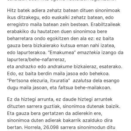
Hitz batek adiera zehatz batean dituen sinonimoak
ikus ditzakegu, edo euskalki zehatz batean, edo
erregistro maila batean zein bestean. Erabiltzaileak
erabakiko du hautatzen duen sinonimoa bere
beharretara ondo egokitzen den ala ez: ez baita
gauza bera bizkaierako kutsua eman nahi izatea,
edo lapurterakoa. “Emakumea”
emaztekia
izango da
lapurtera/behe-nafarreraz,
eta
andrazko
edo
andrakume
bizkaieraz, esaterako.
Edo, ez baita berdin maila jasoa edo behekoa.
“Pertsona elezuria, itxuratia”
azalutsa
dela esango
dugu maila jasoan, eta
faltsua
behe-mailakoan.
Ez da hiztegi arrunta, ez daude hiztegi arruntek
dituzten sarrera guztiak, sinonimoa dutenak baizik.
Eta gauza bera gertatzen da adierekin ere,
sinonimoa duten adierak bakarrik azalduko dira
bertan. Horrela, 26.098 sarrera sinonimodun ditu