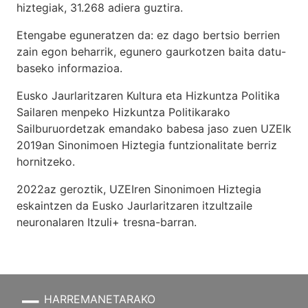
hiztegiak, 31.268 adiera guztira.
Etengabe eguneratzen da: ez dago bertsio berrien
zain egon beharrik, egunero gaurkotzen baita datu-
baseko informazioa.
Eusko Jaurlaritzaren Kultura eta Hizkuntza Politika
Sailaren menpeko Hizkuntza Politikarako
Sailburuordetzak emandako babesa jaso zuen UZEIk
2019an Sinonimoen Hiztegia funtzionalitate berriz
hornitzeko.
2022az geroztik, UZEIren Sinonimoen Hiztegia
eskaintzen da Eusko Jaurlaritzaren itzultzaile
neuronalaren
Itzuli+
tresna-barran.
HARREMANETARAKO