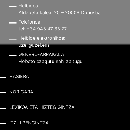
Helbidea
Aldapeta kalea, 20 – 20009 Donostia
Telefonoa
tel: +34 943 47 33 77
Helbide elektronikoa:
uzei@uzei.eus
GENERO-ARRAKALA
Hobeto ezagutu nahi zaitugu
HASIERA
NOR GARA
LEXIKOA ETA HIZTEGIGINTZA
ITZULPENGINTZA