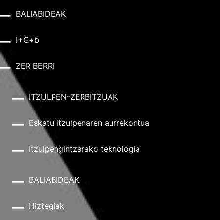
BALIABIDEAK
I+G+b
ZER BERRI
ITZULPEN-ZERBITZUAK
Eskatu itzulpenaren aurrekontua
Itzulpengintzarako teknologia
BALIABIDEAK
Hiztegiak