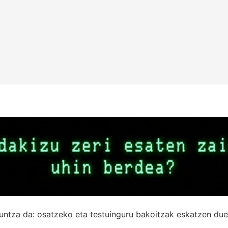
untza da: osatzeko eta testuinguru bakoitzak eskatzen due