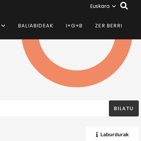
Euskara
BALIABIDEAK
I+G+B
ZER BERRI
BILATU
Laburdurak