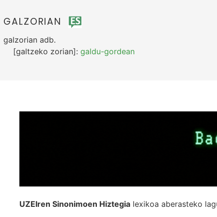
GALZORIAN
galzorian
adb.
[galtzeko zorian]:
galdu-gordean
UZEIren Sinonimoen Hiztegia
lexikoa aberasteko lag