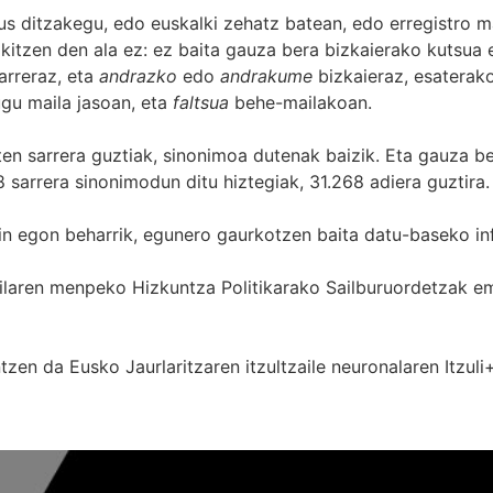
s ditzakegu, edo euskalki zehatz batean, edo erregistro ma
itzen den ala ez: ez baita gauza bera bizkaierako kutsua e
arreraz, eta
andrazko
edo
andrakume
bizkaieraz, esaterako
gu maila jasoan, eta
faltsua
behe-mailakoan.
zten sarrera guztiak, sinonimoa dutenak baizik. Eta gauza b
 sarrera sinonimodun ditu hiztegiak, 31.268 adiera guztira.
in egon beharrik, egunero gaurkotzen baita datu-baseko in
 Sailaren menpeko Hizkuntza Politikarako Sailburuordetza
zen da Eusko Jaurlaritzaren itzultzaile neuronalaren
Itzuli