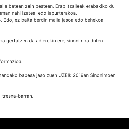
ila batean zein bestean. Erabiltzaileak erabakiko du
man nahi izatea, edo lapurterakoa.
. Edo, ez baita berdin maila jasoa edo behekoa.
era gertatzen da adierekin ere, sinonimoa duten
formazioa.
k emandako babesa jaso zuen UZEIk 2019an Sinonimoen
+
tresna-barran.