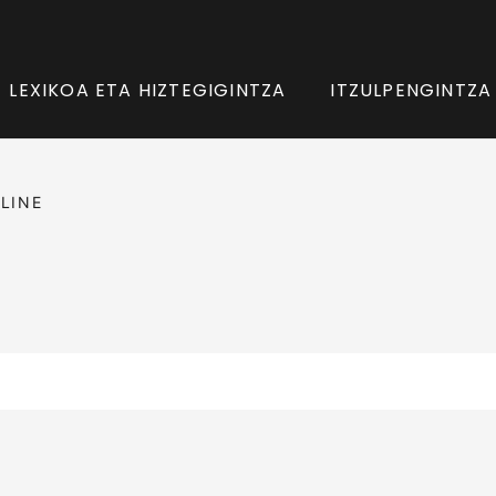
LEXIKOA ETA HIZTEGIGINTZA
ITZULPENGINTZA
LINE