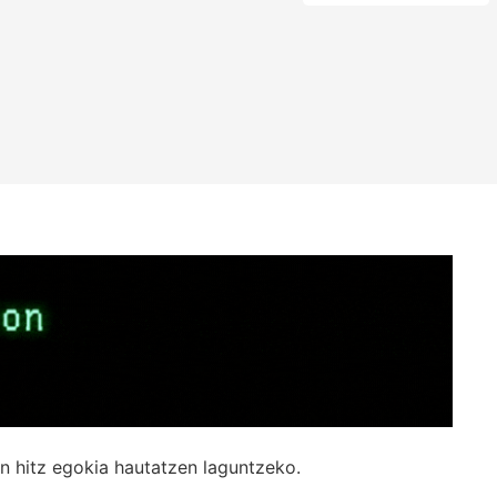
n hitz egokia hautatzen laguntzeko.