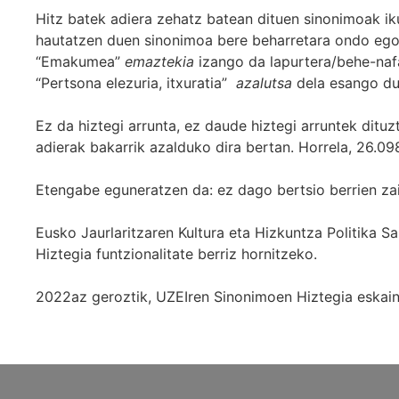
Hitz batek adiera zehatz batean dituen sinonimoak iku
hautatzen duen sinonimoa bere beharretara ondo egok
“Emakumea”
emaztekia
izango da lapurtera/behe-naf
“Pertsona elezuria, itxuratia”
azalutsa
dela esango du
Ez da hiztegi arrunta, ez daude hiztegi arruntek ditu
adierak bakarrik azalduko dira bertan. Horrela, 26.098
Etengabe eguneratzen da: ez dago bertsio berrien za
Eusko Jaurlaritzaren Kultura eta Hizkuntza Politika
Hiztegia funtzionalitate berriz hornitzeko.
2022az geroztik, UZEIren Sinonimoen Hiztegia eskaint