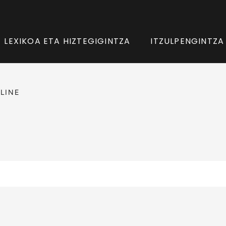
LEXIKOA ETA HIZTEGIGINTZA
ITZULPENGINTZA
LINE