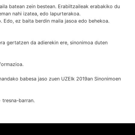
ila batean zein bestean. Erabiltzaileak erabakiko du
man nahi izatea, edo lapurterakoa.
. Edo, ez baita berdin maila jasoa edo behekoa.
era gertatzen da adierekin ere, sinonimoa duten
formazioa.
k emandako babesa jaso zuen UZEIk 2019an Sinonimoen
+
tresna-barran.