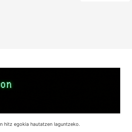
n hitz egokia hautatzen laguntzeko.