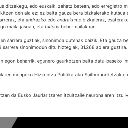
s ditzakegu, edo euskalki zehatz batean, edo erregistro ma
itzen den ala ez: ez baita gauza bera bizkaierako kutsua e
arreraz, eta
andrazko
edo
andrakume
bizkaieraz, esaterako
gu maila jasoan, eta
faltsua
behe-mailakoan.
zten sarrera guztiak, sinonimoa dutenak baizik. Eta gauza b
 sarrera sinonimodun ditu hiztegiak, 31.268 adiera guztira.
in egon beharrik, egunero gaurkotzen baita datu-baseko in
 Sailaren menpeko Hizkuntza Politikarako Sailburuordetza
zen da Eusko Jaurlaritzaren itzultzaile neuronalaren
Itzuli