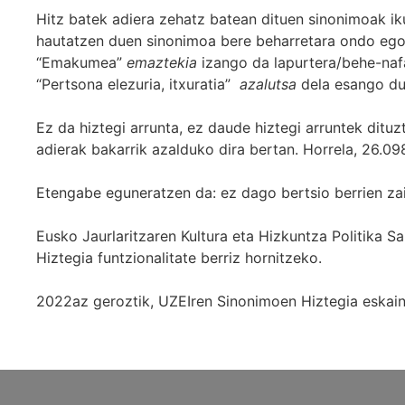
Hitz batek adiera zehatz batean dituen sinonimoak iku
hautatzen duen sinonimoa bere beharretara ondo egok
“Emakumea”
emaztekia
izango da lapurtera/behe-naf
“Pertsona elezuria, itxuratia”
azalutsa
dela esango du
Ez da hiztegi arrunta, ez daude hiztegi arruntek ditu
adierak bakarrik azalduko dira bertan. Horrela, 26.098
Etengabe eguneratzen da: ez dago bertsio berrien za
Eusko Jaurlaritzaren Kultura eta Hizkuntza Politika
Hiztegia funtzionalitate berriz hornitzeko.
2022az geroztik, UZEIren Sinonimoen Hiztegia eskaint