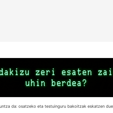
untza da: osatzeko eta testuinguru bakoitzak eskatzen due