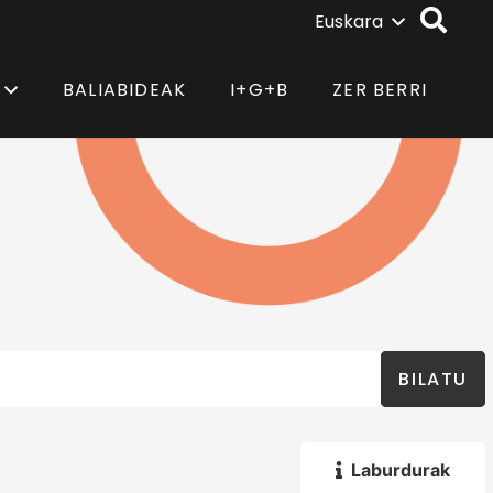
Euskara
BALIABIDEAK
I+G+B
ZER BERRI
BILATU
Laburdurak