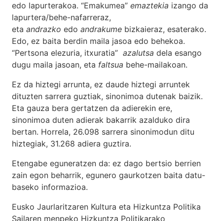
edo lapurterakoa. “Emakumea”
emaztekia
izango da
lapurtera/behe-nafarreraz,
eta
andrazko
edo
andrakume
bizkaieraz, esaterako.
Edo, ez baita berdin maila jasoa edo behekoa.
“Pertsona elezuria, itxuratia”
azalutsa
dela esango
dugu maila jasoan, eta
faltsua
behe-mailakoan.
Ez da hiztegi arrunta, ez daude hiztegi arruntek
dituzten sarrera guztiak, sinonimoa dutenak baizik.
Eta gauza bera gertatzen da adierekin ere,
sinonimoa duten adierak bakarrik azalduko dira
bertan. Horrela, 26.098 sarrera sinonimodun ditu
hiztegiak, 31.268 adiera guztira.
Etengabe eguneratzen da: ez dago bertsio berrien
zain egon beharrik, egunero gaurkotzen baita datu-
baseko informazioa.
Eusko Jaurlaritzaren Kultura eta Hizkuntza Politika
Sailaren menpeko Hizkuntza Politikarako