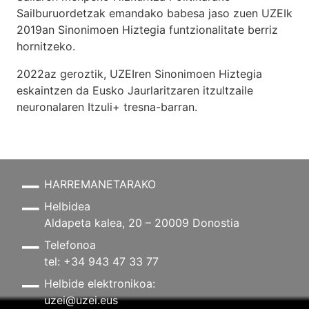
Sailburuordetzak emandako babesa jaso zuen UZEIk
2019an Sinonimoen Hiztegia funtzionalitate berriz
hornitzeko.
2022az geroztik, UZEIren Sinonimoen Hiztegia
eskaintzen da Eusko Jaurlaritzaren itzultzaile
neuronalaren
Itzuli+
tresna-barran.
HARREMANETARAKO
Helbidea
Aldapeta kalea, 20 – 20009 Donostia
Telefonoa
tel: +34 943 47 33 77
Helbide elektronikoa:
uzei@uzei.eus