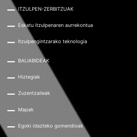
ITZULPEN-ZERBITZUAK
Eskatu itzulpenaren aurrekontua
Itzulpengintzarako teknologia
BALIABIDEAK
Hiztegiak
Zuzentzaileak
Mapak
Egoki idazteko gomendioak