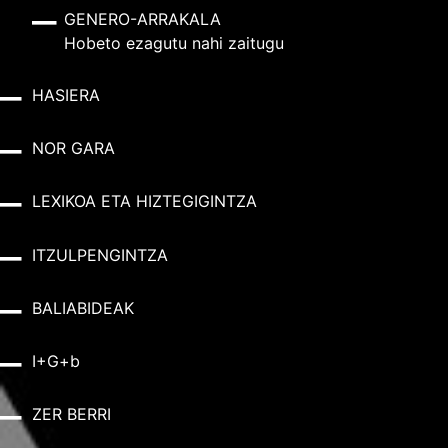
GENERO-ARRAKALA
Hobeto ezagutu nahi zaitugu
HASIERA
NOR GARA
LEXIKOA ETA HIZTEGIGINTZA
ITZULPENGINTZA
BALIABIDEAK
I+G+b
ZER BERRI