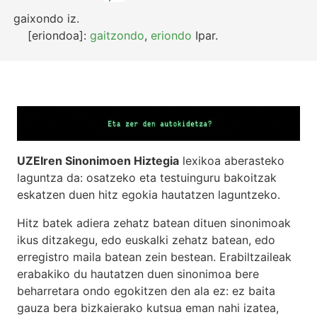
gaixondo
iz.
[eriondoa]:
gaitzondo
,
eriondo
Ipar.
UZEIren Sinonimoen Hiztegia
lexikoa aberasteko
laguntza da: osatzeko eta testuinguru bakoitzak
eskatzen duen hitz egokia hautatzen laguntzeko.
Hitz batek adiera zehatz batean dituen sinonimoak
ikus ditzakegu, edo euskalki zehatz batean, edo
erregistro maila batean zein bestean. Erabiltzaileak
erabakiko du hautatzen duen sinonimoa bere
beharretara ondo egokitzen den ala ez: ez baita
gauza bera bizkaierako kutsua eman nahi izatea,