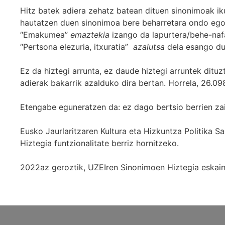
Hitz batek adiera zehatz batean dituen sinonimoak iku
hautatzen duen sinonimoa bere beharretara ondo egok
“Emakumea”
emaztekia
izango da lapurtera/behe-naf
“Pertsona elezuria, itxuratia”
azalutsa
dela esango du
Ez da hiztegi arrunta, ez daude hiztegi arruntek ditu
adierak bakarrik azalduko dira bertan. Horrela, 26.098
Etengabe eguneratzen da: ez dago bertsio berrien za
Eusko Jaurlaritzaren Kultura eta Hizkuntza Politika
Hiztegia funtzionalitate berriz hornitzeko.
2022az geroztik, UZEIren Sinonimoen Hiztegia eskaint