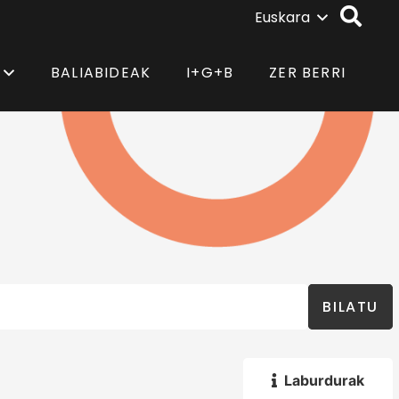
Euskara
BALIABIDEAK
I+G+B
ZER BERRI
BILATU
Laburdurak