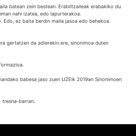
ila batean zein bestean. Erabiltzaileak erabakiko du
man nahi izatea, edo lapurterakoa.
. Edo, ez baita berdin maila jasoa edo behekoa.
era gertatzen da adierekin ere, sinonimoa duten
formazioa.
k emandako babesa jaso zuen UZEIk 2019an Sinonimoen
+
tresna-barran.