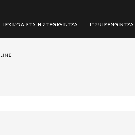
LEXIKOA ETA HIZTEGIGINTZA
ITZULPENGINTZA
LINE