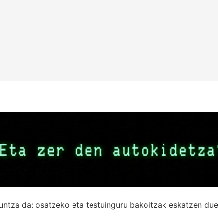
untza da: osatzeko eta testuinguru bakoitzak eskatzen due