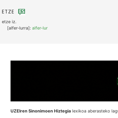
ETZE
etze
iz.
[alfer-lurra]:
alfer-lur
UZEIren Sinonimoen Hiztegia
lexikoa aberasteko lag