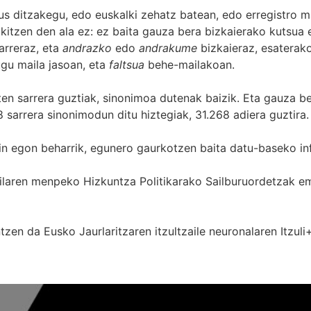
s ditzakegu, edo euskalki zehatz batean, edo erregistro ma
itzen den ala ez: ez baita gauza bera bizkaierako kutsua e
arreraz, eta
andrazko
edo
andrakume
bizkaieraz, esaterako
gu maila jasoan, eta
faltsua
behe-mailakoan.
zten sarrera guztiak, sinonimoa dutenak baizik. Eta gauza b
 sarrera sinonimodun ditu hiztegiak, 31.268 adiera guztira.
in egon beharrik, egunero gaurkotzen baita datu-baseko in
 Sailaren menpeko Hizkuntza Politikarako Sailburuordetza
zen da Eusko Jaurlaritzaren itzultzaile neuronalaren
Itzuli