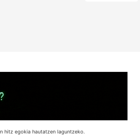
n hitz egokia hautatzen laguntzeko.