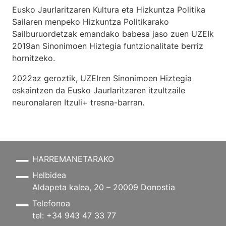
Eusko Jaurlaritzaren Kultura eta Hizkuntza Politika
Sailaren menpeko Hizkuntza Politikarako
Sailburuordetzak emandako babesa jaso zuen UZEIk
2019an Sinonimoen Hiztegia funtzionalitate berriz
hornitzeko.
2022az geroztik, UZEIren Sinonimoen Hiztegia
eskaintzen da Eusko Jaurlaritzaren itzultzaile
neuronalaren
Itzuli+
tresna-barran.
HARREMANETARAKO
Helbidea
Aldapeta kalea, 20 – 20009 Donostia
Telefonoa
tel: +34 943 47 33 77