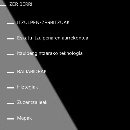
ZER BERRI
ITZULPEN-ZERBITZUAK
Eskatu itzulpenaren aurrekontua
Itzulpengintzarako teknologia
BALIABIDEAK
Hiztegiak
Zuzentzaileak
Mapak