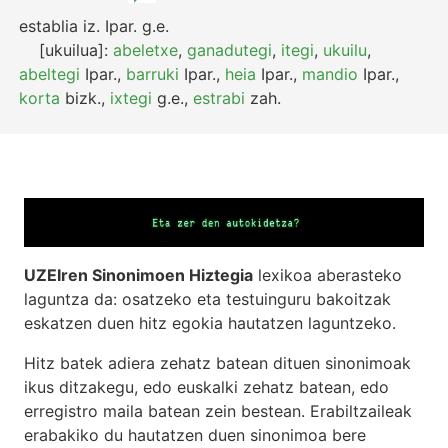
establia
iz.
Ipar.
g.e.
[ukuilua]:
abeletxe
,
ganadutegi
,
itegi
,
ukuilu
,
abeltegi
Ipar.
,
barruki
Ipar.
,
heia
Ipar.
,
mandio
Ipar.
,
korta
bizk.
,
ixtegi
g.e.
,
estrabi
zah.
UZEIren Sinonimoen Hiztegia
lexikoa aberasteko
laguntza da: osatzeko eta testuinguru bakoitzak
eskatzen duen hitz egokia hautatzen laguntzeko.
Hitz batek adiera zehatz batean dituen sinonimoak
ikus ditzakegu, edo euskalki zehatz batean, edo
erregistro maila batean zein bestean. Erabiltzaileak
erabakiko du hautatzen duen sinonimoa bere