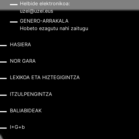
Helbide elektronikoa:
uzei@uzei.eus
GENERO-ARRAKALA
Hobeto ezagutu nahi zaitugu
HASIERA
NOR GARA
LEXIKOA ETA HIZTEGIGINTZA
ITZULPENGINTZA
BALIABIDEAK
I+G+b