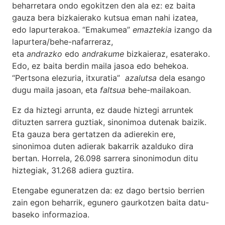
beharretara ondo egokitzen den ala ez: ez baita
gauza bera bizkaierako kutsua eman nahi izatea,
edo lapurterakoa. “Emakumea”
emaztekia
izango da
lapurtera/behe-nafarreraz,
eta
andrazko
edo
andrakume
bizkaieraz, esaterako.
Edo, ez baita berdin maila jasoa edo behekoa.
“Pertsona elezuria, itxuratia”
azalutsa
dela esango
dugu maila jasoan, eta
faltsua
behe-mailakoan.
Ez da hiztegi arrunta, ez daude hiztegi arruntek
dituzten sarrera guztiak, sinonimoa dutenak baizik.
Eta gauza bera gertatzen da adierekin ere,
sinonimoa duten adierak bakarrik azalduko dira
bertan. Horrela, 26.098 sarrera sinonimodun ditu
hiztegiak, 31.268 adiera guztira.
Etengabe eguneratzen da: ez dago bertsio berrien
zain egon beharrik, egunero gaurkotzen baita datu-
baseko informazioa.