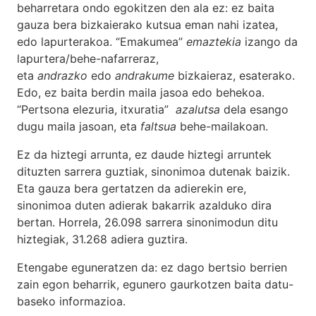
beharretara ondo egokitzen den ala ez: ez baita
gauza bera bizkaierako kutsua eman nahi izatea,
edo lapurterakoa. “Emakumea”
emaztekia
izango da
lapurtera/behe-nafarreraz,
eta
andrazko
edo
andrakume
bizkaieraz, esaterako.
Edo, ez baita berdin maila jasoa edo behekoa.
“Pertsona elezuria, itxuratia”
azalutsa
dela esango
dugu maila jasoan, eta
faltsua
behe-mailakoan.
Ez da hiztegi arrunta, ez daude hiztegi arruntek
dituzten sarrera guztiak, sinonimoa dutenak baizik.
Eta gauza bera gertatzen da adierekin ere,
sinonimoa duten adierak bakarrik azalduko dira
bertan. Horrela, 26.098 sarrera sinonimodun ditu
hiztegiak, 31.268 adiera guztira.
Etengabe eguneratzen da: ez dago bertsio berrien
zain egon beharrik, egunero gaurkotzen baita datu-
baseko informazioa.