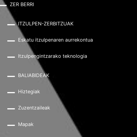
ZER BERRI
ITZULPEN-ZERBITZUAK
Eskatu itzulpenaren aurrekontua
Itzulpengintzarako teknologia
BALIABIDEAK
Hiztegiak
Zuzentzaileak
Mapak