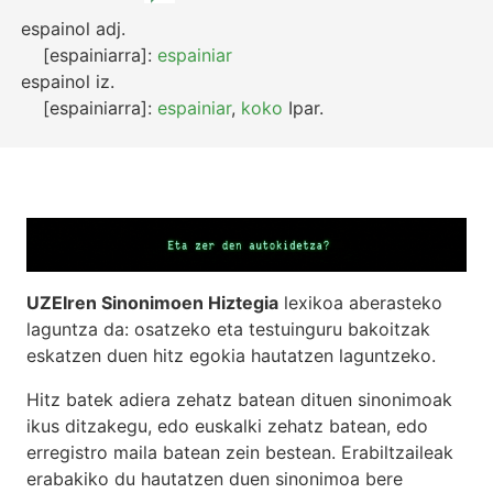
espainol
adj.
[espainiarra]:
espainiar
espainol
iz.
[espainiarra]:
espainiar
,
koko
Ipar.
UZEIren Sinonimoen Hiztegia
lexikoa aberasteko
laguntza da: osatzeko eta testuinguru bakoitzak
eskatzen duen hitz egokia hautatzen laguntzeko.
Hitz batek adiera zehatz batean dituen sinonimoak
ikus ditzakegu, edo euskalki zehatz batean, edo
erregistro maila batean zein bestean. Erabiltzaileak
erabakiko du hautatzen duen sinonimoa bere