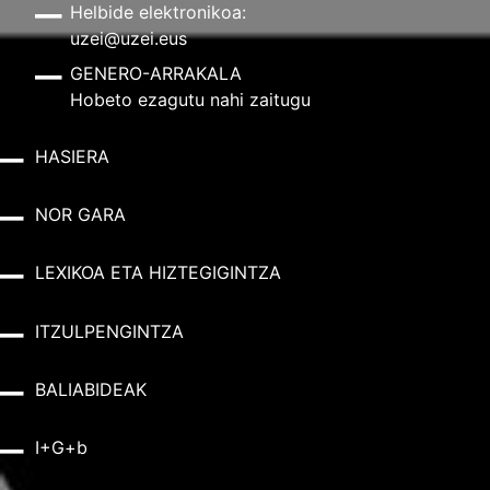
Helbide elektronikoa:
uzei@uzei.eus
GENERO-ARRAKALA
Hobeto ezagutu nahi zaitugu
HASIERA
NOR GARA
LEXIKOA ETA HIZTEGIGINTZA
ITZULPENGINTZA
BALIABIDEAK
I+G+b