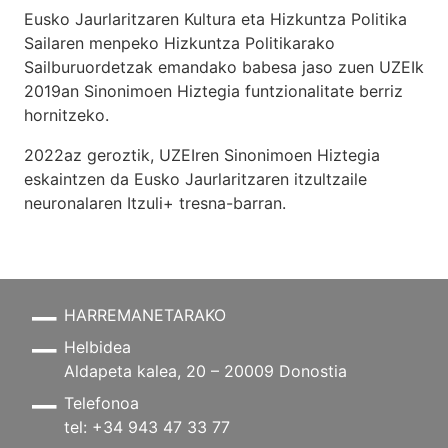
Eusko Jaurlaritzaren Kultura eta Hizkuntza Politika
Sailaren menpeko Hizkuntza Politikarako
Sailburuordetzak emandako babesa jaso zuen UZEIk
2019an Sinonimoen Hiztegia funtzionalitate berriz
hornitzeko.
2022az geroztik, UZEIren Sinonimoen Hiztegia
eskaintzen da Eusko Jaurlaritzaren itzultzaile
neuronalaren
Itzuli+
tresna-barran.
HARREMANETARAKO
Helbidea
Aldapeta kalea, 20 – 20009 Donostia
Telefonoa
tel: +34 943 47 33 77