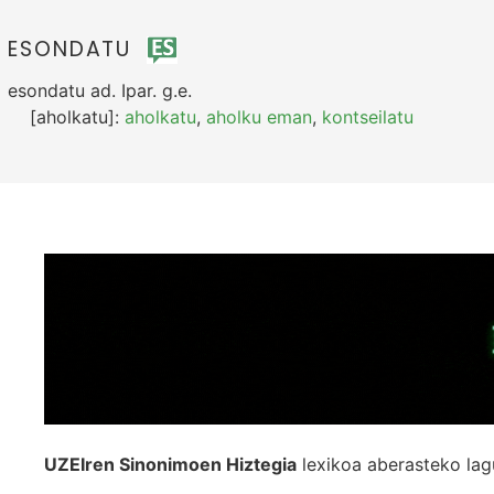
ESONDATU
esondatu
ad.
Ipar.
g.e.
[aholkatu]:
aholkatu
,
aholku eman
,
kontseilatu
UZEIren Sinonimoen Hiztegia
lexikoa aberasteko lag