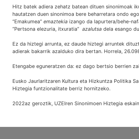
Hitz batek adiera zehatz batean dituen sinonimoak iku
hautatzen duen sinonimoa bere beharretara ondo egok
“Emakumea”
emaztekia
izango da lapurtera/behe-naf
“Pertsona elezuria, itxuratia”
azalutsa
dela esango du
Ez da hiztegi arrunta, ez daude hiztegi arruntek ditu
adierak bakarrik azalduko dira bertan. Horrela, 26.098
Etengabe eguneratzen da: ez dago bertsio berrien za
Eusko Jaurlaritzaren Kultura eta Hizkuntza Politika
Hiztegia funtzionalitate berriz hornitzeko.
2022az geroztik, UZEIren Sinonimoen Hiztegia eskaint