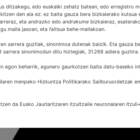
s ditzakegu, edo euskalki zehatz batean, edo erregistro ma
itzen den ala ez: ez baita gauza bera bizkaierako kutsua e
arreraz, eta
andrazko
edo
andrakume
bizkaieraz, esaterako
gu maila jasoan, eta
faltsua
behe-mailakoan.
zten sarrera guztiak, sinonimoa dutenak baizik. Eta gauza b
 sarrera sinonimodun ditu hiztegiak, 31.268 adiera guztira.
in egon beharrik, egunero gaurkotzen baita datu-baseko in
 Sailaren menpeko Hizkuntza Politikarako Sailburuordetza
zen da Eusko Jaurlaritzaren itzultzaile neuronalaren
Itzuli