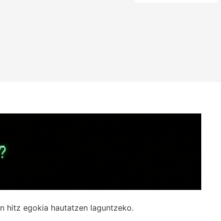
n hitz egokia hautatzen laguntzeko.