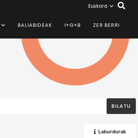
Euskara
BALIABIDEAK
I+G+B
ZER BERRI
BILATU
Laburdurak