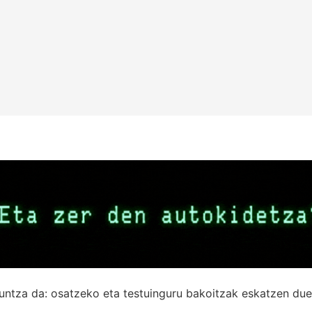
untza da: osatzeko eta testuinguru bakoitzak eskatzen due