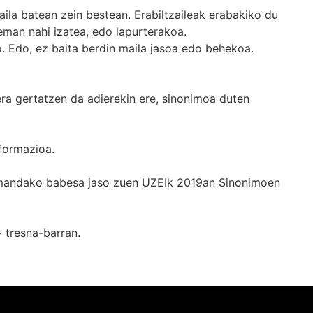
ila batean zein bestean. Erabiltzaileak erabakiko du
man nahi izatea, edo lapurterakoa.
. Edo, ez baita berdin maila jasoa edo behekoa.
era gertatzen da adierekin ere, sinonimoa duten
formazioa.
k emandako babesa jaso zuen UZEIk 2019an Sinonimoen
+
tresna-barran.