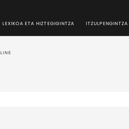
LEXIKOA ETA HIZTEGIGINTZA
ITZULPENGINTZA
LINE