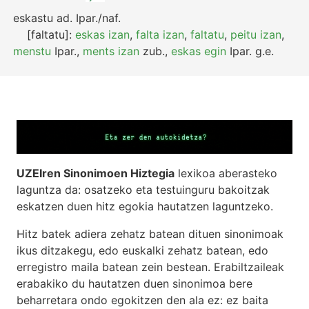
eskastu
ad.
Ipar./naf.
[faltatu]:
eskas izan
,
falta izan
,
faltatu
,
peitu izan
,
menstu
Ipar.
,
ments izan
zub.
,
eskas egin
Ipar.
g.e.
UZEIren Sinonimoen Hiztegia
lexikoa aberasteko
laguntza da: osatzeko eta testuinguru bakoitzak
eskatzen duen hitz egokia hautatzen laguntzeko.
Hitz batek adiera zehatz batean dituen sinonimoak
ikus ditzakegu, edo euskalki zehatz batean, edo
erregistro maila batean zein bestean. Erabiltzaileak
erabakiko du hautatzen duen sinonimoa bere
beharretara ondo egokitzen den ala ez: ez baita