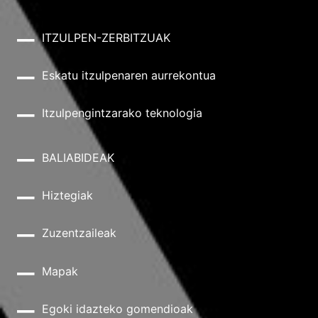
ITZULPEN-ZERBITZUAK
Eskatu itzulpenaren aurrekontua
Itzulpengintzarako teknologia
BALIABIDEAK
Hiztegiak
Zuzentzaileak
Mapak
Egoki idazteko gomendioak