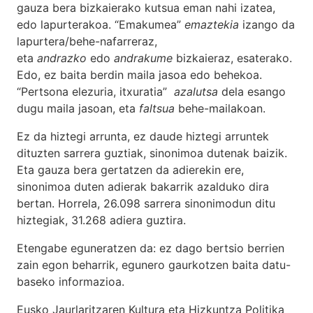
gauza bera bizkaierako kutsua eman nahi izatea,
edo lapurterakoa. “Emakumea”
emaztekia
izango da
lapurtera/behe-nafarreraz,
eta
andrazko
edo
andrakume
bizkaieraz, esaterako.
Edo, ez baita berdin maila jasoa edo behekoa.
“Pertsona elezuria, itxuratia”
azalutsa
dela esango
dugu maila jasoan, eta
faltsua
behe-mailakoan.
Ez da hiztegi arrunta, ez daude hiztegi arruntek
dituzten sarrera guztiak, sinonimoa dutenak baizik.
Eta gauza bera gertatzen da adierekin ere,
sinonimoa duten adierak bakarrik azalduko dira
bertan. Horrela, 26.098 sarrera sinonimodun ditu
hiztegiak, 31.268 adiera guztira.
Etengabe eguneratzen da: ez dago bertsio berrien
zain egon beharrik, egunero gaurkotzen baita datu-
baseko informazioa.
Eusko Jaurlaritzaren Kultura eta Hizkuntza Politika