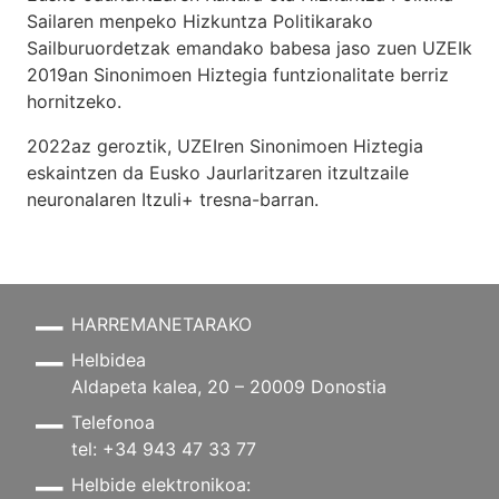
Sailaren menpeko Hizkuntza Politikarako
Sailburuordetzak emandako babesa jaso zuen UZEIk
2019an Sinonimoen Hiztegia funtzionalitate berriz
hornitzeko.
2022az geroztik, UZEIren Sinonimoen Hiztegia
eskaintzen da Eusko Jaurlaritzaren itzultzaile
neuronalaren
Itzuli+
tresna-barran.
HARREMANETARAKO
Helbidea
Aldapeta kalea, 20 – 20009 Donostia
Telefonoa
tel: +34 943 47 33 77
Helbide elektronikoa: