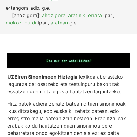
ertangora
adb.
g.e.
[ahoz gora]:
ahoz gora
,
aratinik
,
errara
Ipar.
,
mokoz ipurdi
Ipar.
,
aratean
g.e.
UZEIren Sinonimoen Hiztegia
lexikoa aberasteko
laguntza da: osatzeko eta testuinguru bakoitzak
eskatzen duen hitz egokia hautatzen laguntzeko.
Hitz batek adiera zehatz batean dituen sinonimoak
ikus ditzakegu, edo euskalki zehatz batean, edo
erregistro maila batean zein bestean. Erabiltzaileak
erabakiko du hautatzen duen sinonimoa bere
beharretara ondo egokitzen den ala ez: ez baita