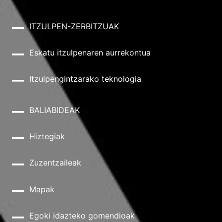
ITZULPEN-ZERBITZUAK
Eskatu itzulpenaren aurrekontua
Itzulpengintzarako teknologia
BALIABIDEAK
Hiztegiak
Zuzentzaileak
Mapak
Egoki idazteko gomendioak