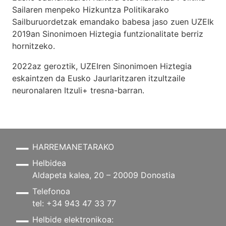
Sailaren menpeko Hizkuntza Politikarako
Sailburuordetzak emandako babesa jaso zuen UZEIk
2019an Sinonimoen Hiztegia funtzionalitate berriz
hornitzeko.
2022az geroztik, UZEIren Sinonimoen Hiztegia
eskaintzen da Eusko Jaurlaritzaren itzultzaile
neuronalaren
Itzuli+
tresna-barran.
HARREMANETARAKO
Helbidea
Aldapeta kalea, 20 – 20009 Donostia
Telefonoa
tel: +34 943 47 33 77
Helbide elektronikoa: