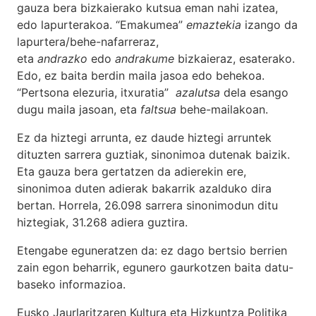
gauza bera bizkaierako kutsua eman nahi izatea,
edo lapurterakoa. “Emakumea”
emaztekia
izango da
lapurtera/behe-nafarreraz,
eta
andrazko
edo
andrakume
bizkaieraz, esaterako.
Edo, ez baita berdin maila jasoa edo behekoa.
“Pertsona elezuria, itxuratia”
azalutsa
dela esango
dugu maila jasoan, eta
faltsua
behe-mailakoan.
Ez da hiztegi arrunta, ez daude hiztegi arruntek
dituzten sarrera guztiak, sinonimoa dutenak baizik.
Eta gauza bera gertatzen da adierekin ere,
sinonimoa duten adierak bakarrik azalduko dira
bertan. Horrela, 26.098 sarrera sinonimodun ditu
hiztegiak, 31.268 adiera guztira.
Etengabe eguneratzen da: ez dago bertsio berrien
zain egon beharrik, egunero gaurkotzen baita datu-
baseko informazioa.
Eusko Jaurlaritzaren Kultura eta Hizkuntza Politika