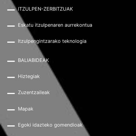
ITZULPEN-ZERBITZUAK
Eskatu itzulpenaren aurrekontua
Itzulpengintzarako teknologia
BALIABIDEAK
Hiztegiak
Zuzentzaileak
Mapak
Egoki idazteko gomendioak