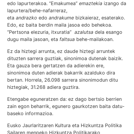
edo lapurterakoa. “Emakumea”
emaztekia
izango da
lapurtera/behe-nafarreraz,
eta
andrazko
edo
andrakume
bizkaieraz, esaterako.
Edo, ez baita berdin maila jasoa edo behekoa.
“Pertsona elezuria, itxuratia”
azalutsa
dela esango
dugu maila jasoan, eta
faltsua
behe-mailakoan.
Ez da hiztegi arrunta, ez daude hiztegi arruntek
dituzten sarrera guztiak, sinonimoa dutenak baizik.
Eta gauza bera gertatzen da adierekin ere,
sinonimoa duten adierak bakarrik azalduko dira
bertan. Horrela, 26.098 sarrera sinonimodun ditu
hiztegiak, 31.268 adiera guztira.
Etengabe eguneratzen da: ez dago bertsio berrien
zain egon beharrik, egunero gaurkotzen baita datu-
baseko informazioa.
Eusko Jaurlaritzaren Kultura eta Hizkuntza Politika
Sailaren menpeko Hizkuntza Politikarako