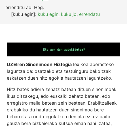
errenditu
ad.
Heg.
[kuku egin]:
kuku egin
,
kuku jo
,
errendatu
UZEIren Sinonimoen Hiztegia
lexikoa aberasteko
laguntza da: osatzeko eta testuinguru bakoitzak
eskatzen duen hitz egokia hautatzen laguntzeko.
Hitz batek adiera zehatz batean dituen sinonimoak
ikus ditzakegu, edo euskalki zehatz batean, edo
erregistro maila batean zein bestean. Erabiltzaileak
erabakiko du hautatzen duen sinonimoa bere
beharretara ondo egokitzen den ala ez: ez baita
gauza bera bizkaierako kutsua eman nahi izatea,