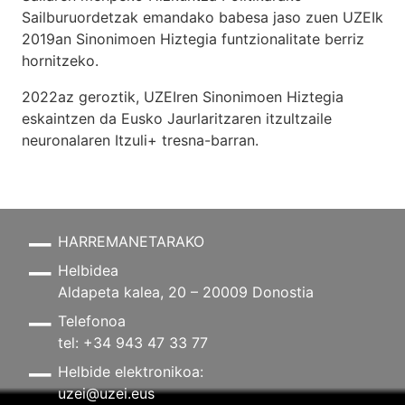
Sailburuordetzak emandako babesa jaso zuen UZEIk
2019an Sinonimoen Hiztegia funtzionalitate berriz
hornitzeko.
2022az geroztik, UZEIren Sinonimoen Hiztegia
eskaintzen da Eusko Jaurlaritzaren itzultzaile
neuronalaren
Itzuli+
tresna-barran.
HARREMANETARAKO
Helbidea
Aldapeta kalea, 20 – 20009 Donostia
Telefonoa
tel: +34 943 47 33 77
Helbide elektronikoa:
uzei@uzei.eus