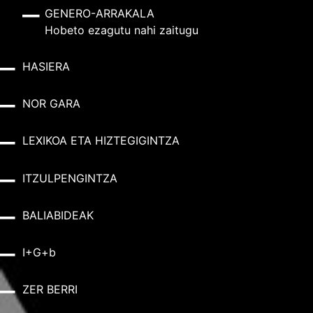
GENERO-ARRAKALA
Hobeto ezagutu nahi zaitugu
HASIERA
NOR GARA
LEXIKOA ETA HIZTEGIGINTZA
ITZULPENGINTZA
BALIABIDEAK
I+G+b
ZER BERRI