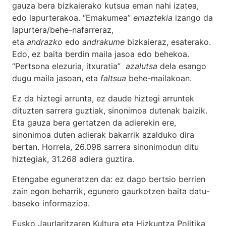
gauza bera bizkaierako kutsua eman nahi izatea,
edo lapurterakoa. “Emakumea”
emaztekia
izango da
lapurtera/behe-nafarreraz,
eta
andrazko
edo
andrakume
bizkaieraz, esaterako.
Edo, ez baita berdin maila jasoa edo behekoa.
“Pertsona elezuria, itxuratia”
azalutsa
dela esango
dugu maila jasoan, eta
faltsua
behe-mailakoan.
Ez da hiztegi arrunta, ez daude hiztegi arruntek
dituzten sarrera guztiak, sinonimoa dutenak baizik.
Eta gauza bera gertatzen da adierekin ere,
sinonimoa duten adierak bakarrik azalduko dira
bertan. Horrela, 26.098 sarrera sinonimodun ditu
hiztegiak, 31.268 adiera guztira.
Etengabe eguneratzen da: ez dago bertsio berrien
zain egon beharrik, egunero gaurkotzen baita datu-
baseko informazioa.
Eusko Jaurlaritzaren Kultura eta Hizkuntza Politika