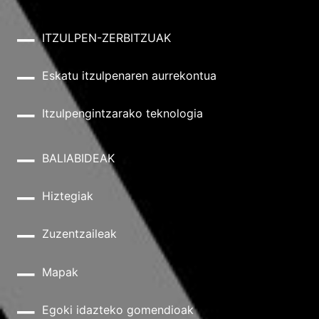
ITZULPEN-ZERBITZUAK
Eskatu itzulpenaren aurrekontua
Itzulpengintzarako teknologia
BALIABIDEAK
Hiztegiak
Zuzentzaileak
Mapak
Egoki idazteko gomendioak