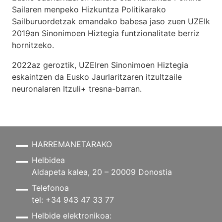
Sailaren menpeko Hizkuntza Politikarako
Sailburuordetzak emandako babesa jaso zuen UZEIk
2019an Sinonimoen Hiztegia funtzionalitate berriz
hornitzeko.
2022az geroztik, UZEIren Sinonimoen Hiztegia
eskaintzen da Eusko Jaurlaritzaren itzultzaile
neuronalaren
Itzuli+
tresna-barran.
HARREMANETARAKO
Helbidea
Aldapeta kalea, 20 – 20009 Donostia
Telefonoa
tel: +34 943 47 33 77
Helbide elektronikoa: