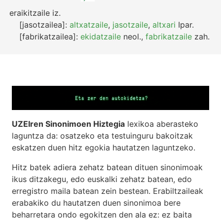
eraikitzaile
iz.
[jasotzailea]:
altxatzaile
,
jasotzaile
,
altxari
Ipar.
[fabrikatzailea]:
ekidatzaile
neol.
,
fabrikatzaile
zah.
UZEIren Sinonimoen Hiztegia
lexikoa aberasteko
laguntza da: osatzeko eta testuinguru bakoitzak
eskatzen duen hitz egokia hautatzen laguntzeko.
Hitz batek adiera zehatz batean dituen sinonimoak
ikus ditzakegu, edo euskalki zehatz batean, edo
erregistro maila batean zein bestean. Erabiltzaileak
erabakiko du hautatzen duen sinonimoa bere
beharretara ondo egokitzen den ala ez: ez baita