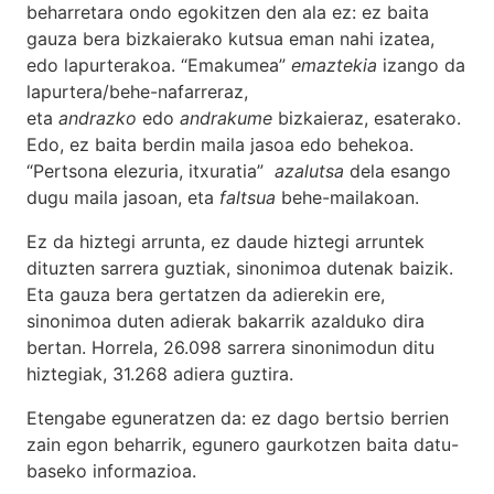
beharretara ondo egokitzen den ala ez: ez baita
gauza bera bizkaierako kutsua eman nahi izatea,
edo lapurterakoa. “Emakumea”
emaztekia
izango da
lapurtera/behe-nafarreraz,
eta
andrazko
edo
andrakume
bizkaieraz, esaterako.
Edo, ez baita berdin maila jasoa edo behekoa.
“Pertsona elezuria, itxuratia”
azalutsa
dela esango
dugu maila jasoan, eta
faltsua
behe-mailakoan.
Ez da hiztegi arrunta, ez daude hiztegi arruntek
dituzten sarrera guztiak, sinonimoa dutenak baizik.
Eta gauza bera gertatzen da adierekin ere,
sinonimoa duten adierak bakarrik azalduko dira
bertan. Horrela, 26.098 sarrera sinonimodun ditu
hiztegiak, 31.268 adiera guztira.
Etengabe eguneratzen da: ez dago bertsio berrien
zain egon beharrik, egunero gaurkotzen baita datu-
baseko informazioa.