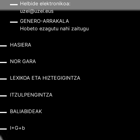
Helbide elektronikoa:
uzei@uzei.eus
GENERO-ARRAKALA
Hobeto ezagutu nahi zaitugu
HASIERA
NOR GARA
LEXIKOA ETA HIZTEGIGINTZA
ITZULPENGINTZA
BALIABIDEAK
I+G+b