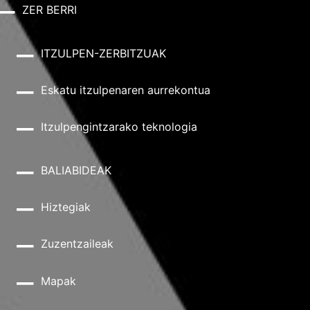
ZER BERRI
ITZULPEN-ZERBITZUAK
Eskatu itzulpenaren aurrekontua
Itzulpengintzarako teknologia
BALIABIDEAK
Hiztegiak
Zuzentzaileak
Mapak