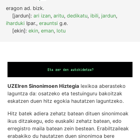
eragon
ad.
bizk.
[jardun]:
ari izan
,
aritu
,
dedikatu
,
ibili
,
jardun
,
iharduki
Ipar.
,
erauntsi
g.e.
[ekin]:
ekin
,
eman
,
lotu
UZEIren Sinonimoen Hiztegia
lexikoa aberasteko
laguntza da: osatzeko eta testuinguru bakoitzak
eskatzen duen hitz egokia hautatzen laguntzeko.
Hitz batek adiera zehatz batean dituen sinonimoak
ikus ditzakegu, edo euskalki zehatz batean, edo
erregistro maila batean zein bestean. Erabiltzaileak
erabakiko du hautatzen duen sinonimoa bere