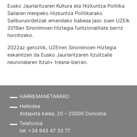
Eusko Jaurlaritzaren Kultura eta Hizkuntza Politika
Sailaren menpeko Hizkuntza Politikarako
Sailburuordetzak emandako babesa jaso zuen UZEIk
2019an Sinonimoen Hiztegia funtzionalitate berriz
hornitzeko.
2022az geroztik, UZEIren Sinonimoen Hiztegia
eskaintzen da Eusko Jaurlaritzaren itzultzaile
neuronalaren
Itzuli+
tresna-barran.
HARREMANETARAKO
Helbidea
Aldapeta kalea, 20 – 20009 Donostia
Telefonoa
tel: +34 943 47 33 77