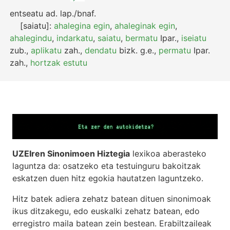
entseatu
ad.
lap./bnaf.
[saiatu]:
ahalegina egin
,
ahaleginak egin
,
ahalegindu
,
indarkatu
,
saiatu
,
bermatu
Ipar.
,
iseiatu
zub.
,
aplikatu
zah.
,
dendatu
bizk.
g.e.
,
permatu
Ipar.
zah.
,
hortzak estutu
UZEIren Sinonimoen Hiztegia
lexikoa aberasteko
laguntza da: osatzeko eta testuinguru bakoitzak
eskatzen duen hitz egokia hautatzen laguntzeko.
Hitz batek adiera zehatz batean dituen sinonimoak
ikus ditzakegu, edo euskalki zehatz batean, edo
erregistro maila batean zein bestean. Erabiltzaileak