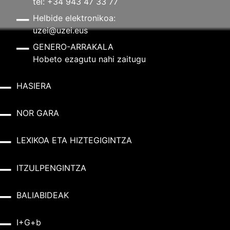
tel: +34 943 47 33 77
Helbide elektronikoa:
uzei@uzei.eus
GENERO-ARRAKALA
Hobeto ezagutu nahi zaitugu
HASIERA
NOR GARA
LEXIKOA ETA HIZTEGIGINTZA
ITZULPENGINTZA
BALIABIDEAK
I+G+b