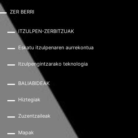
ZER BERRI
ITZULPEN-ZERBITZUAK
Eskatu itzulpenaren aurrekontua
Itzulpengintzarako teknologia
BALIABIDEAK
Hiztegiak
Zuzentzaileak
Mapak