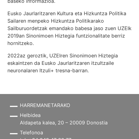
baseko informazioa.
Eusko Jaurlaritzaren Kultura eta Hizkuntza Politika
Sailaren menpeko Hizkuntza Politikarako
Sailburuordetzak emandako babesa jaso zuen UZEIk
2019an Sinonimoen Hiztegia funtzionalitate berriz
hornitzeko.
2022az geroztik, UZEIren Sinonimoen Hiztegia
eskaintzen da Eusko Jaurlaritzaren itzultzaile
neuronalaren
Itzuli+
tresna-barran.
HARREMANETARAKO
Helbidea
Aldapeta kalea, 20 – 20009 Donostia
Telefonoa