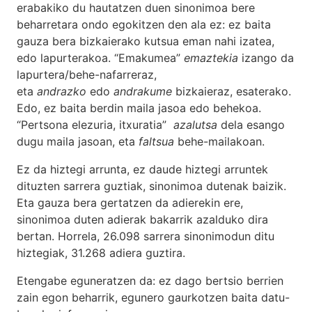
erabakiko du hautatzen duen sinonimoa bere
beharretara ondo egokitzen den ala ez: ez baita
gauza bera bizkaierako kutsua eman nahi izatea,
edo lapurterakoa. “Emakumea”
emaztekia
izango da
lapurtera/behe-nafarreraz,
eta
andrazko
edo
andrakume
bizkaieraz, esaterako.
Edo, ez baita berdin maila jasoa edo behekoa.
“Pertsona elezuria, itxuratia”
azalutsa
dela esango
dugu maila jasoan, eta
faltsua
behe-mailakoan.
Ez da hiztegi arrunta, ez daude hiztegi arruntek
dituzten sarrera guztiak, sinonimoa dutenak baizik.
Eta gauza bera gertatzen da adierekin ere,
sinonimoa duten adierak bakarrik azalduko dira
bertan. Horrela, 26.098 sarrera sinonimodun ditu
hiztegiak, 31.268 adiera guztira.
Etengabe eguneratzen da: ez dago bertsio berrien
zain egon beharrik, egunero gaurkotzen baita datu-