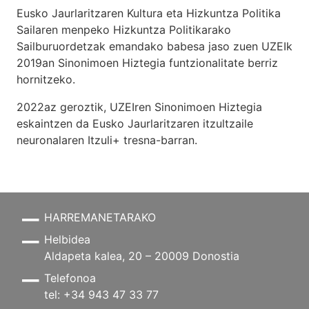
Eusko Jaurlaritzaren Kultura eta Hizkuntza Politika
Sailaren menpeko Hizkuntza Politikarako
Sailburuordetzak emandako babesa jaso zuen UZEIk
2019an Sinonimoen Hiztegia funtzionalitate berriz
hornitzeko.
2022az geroztik, UZEIren Sinonimoen Hiztegia
eskaintzen da Eusko Jaurlaritzaren itzultzaile
neuronalaren
Itzuli+
tresna-barran.
HARREMANETARAKO
Helbidea
Aldapeta kalea, 20 – 20009 Donostia
Telefonoa
tel: +34 943 47 33 77