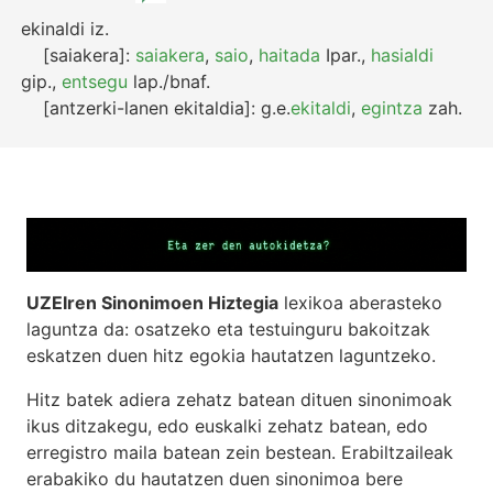
ekinaldi
iz.
[saiakera]:
saiakera
,
saio
,
haitada
Ipar.
,
hasialdi
gip.
,
entsegu
lap./bnaf.
[antzerki-lanen ekitaldia]:
g.e.
ekitaldi
,
egintza
zah.
UZEIren Sinonimoen Hiztegia
lexikoa aberasteko
laguntza da: osatzeko eta testuinguru bakoitzak
eskatzen duen hitz egokia hautatzen laguntzeko.
Hitz batek adiera zehatz batean dituen sinonimoak
ikus ditzakegu, edo euskalki zehatz batean, edo
erregistro maila batean zein bestean. Erabiltzaileak
erabakiko du hautatzen duen sinonimoa bere