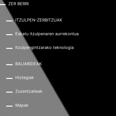
ZER BERRI
ITZULPEN-ZERBITZUAK
Eskatu itzulpenaren aurrekontua
Itzulpengintzarako teknologia
BALIABIDEAK
Hiztegiak
Zuzentzaileak
Mapak