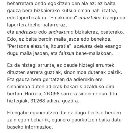
beharretara ondo egokitzen den ala ez: ez baita
gauza bera bizkaierako kutsua eman nahi izatea,
edo lapurterakoa. “Emakumea”
emaztekia
izango da
lapurtera/behe-nafarreraz,
eta
andrazko
edo
andrakume
bizkaieraz, esaterako.
Edo, ez baita berdin maila jasoa edo behekoa.
“Pertsona elezuria, itxuratia”
azalutsa
dela esango
dugu maila jasoan, eta
faltsua
behe-mailakoan.
Ez da hiztegi arrunta, ez daude hiztegi arruntek
dituzten sarrera guztiak, sinonimoa dutenak baizik.
Eta gauza bera gertatzen da adierekin ere,
sinonimoa duten adierak bakarrik azalduko dira
bertan. Horrela, 26.098 sarrera sinonimodun ditu
hiztegiak, 31.268 adiera guztira.
Etengabe eguneratzen da: ez dago bertsio berrien
zain egon beharrik, egunero gaurkotzen baita datu-
baseko informazioa.