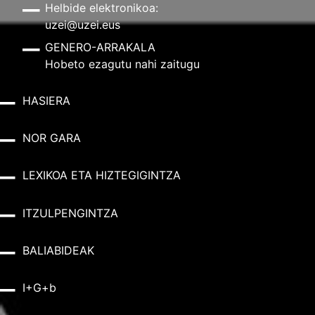
Helbide elektronikoa:
uzei@uzei.eus
GENERO-ARRAKALA
Hobeto ezagutu nahi zaitugu
HASIERA
NOR GARA
LEXIKOA ETA HIZTEGIGINTZA
ITZULPENGINTZA
BALIABIDEAK
I+G+b