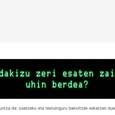
untza da: osatzeko eta testuinguru bakoitzak eskatzen due