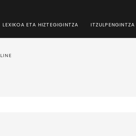
LEXIKOA ETA HIZTEGIGINTZA
ITZULPENGINTZA
LINE