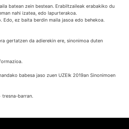
ila batean zein bestean. Erabiltzaileak erabakiko du
man nahi izatea, edo lapurterakoa.
. Edo, ez baita berdin maila jasoa edo behekoa.
era gertatzen da adierekin ere, sinonimoa duten
formazioa.
k emandako babesa jaso zuen UZEIk 2019an Sinonimoen
+
tresna-barran.