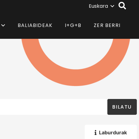
Euskara
BALIABIDEAK
I+G+B
ZER BERRI
BILATU
Laburdurak