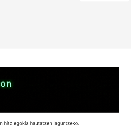
n hitz egokia hautatzen laguntzeko.