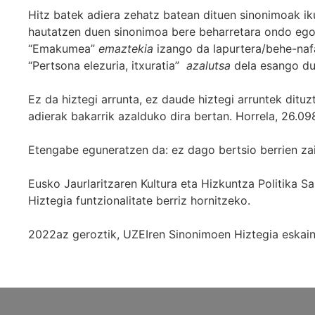
Hitz batek adiera zehatz batean dituen sinonimoak iku
hautatzen duen sinonimoa bere beharretara ondo egok
“Emakumea”
emaztekia
izango da lapurtera/behe-naf
“Pertsona elezuria, itxuratia”
azalutsa
dela esango du
Ez da hiztegi arrunta, ez daude hiztegi arruntek ditu
adierak bakarrik azalduko dira bertan. Horrela, 26.098
Etengabe eguneratzen da: ez dago bertsio berrien za
Eusko Jaurlaritzaren Kultura eta Hizkuntza Politika
Hiztegia funtzionalitate berriz hornitzeko.
2022az geroztik, UZEIren Sinonimoen Hiztegia eskaint