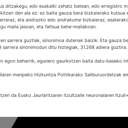
s ditzakegu, edo euskalki zehatz batean, edo erregistro ma
itzen den ala ez: ez baita gauza bera bizkaierako kutsua e
arreraz, eta
andrazko
edo
andrakume
bizkaieraz, esaterako
gu maila jasoan, eta
faltsua
behe-mailakoan.
zten sarrera guztiak, sinonimoa dutenak baizik. Eta gauza b
 sarrera sinonimodun ditu hiztegiak, 31.268 adiera guztira.
in egon beharrik, egunero gaurkotzen baita datu-baseko in
 Sailaren menpeko Hizkuntza Politikarako Sailburuordetza
zen da Eusko Jaurlaritzaren itzultzaile neuronalaren
Itzuli