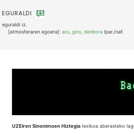
EGURALDI
eguraldi
iz.
[atmosferaren egoera]:
aro
,
giro
,
denbora
Ipar./naf.
UZEIren Sinonimoen Hiztegia
lexikoa aberasteko lag