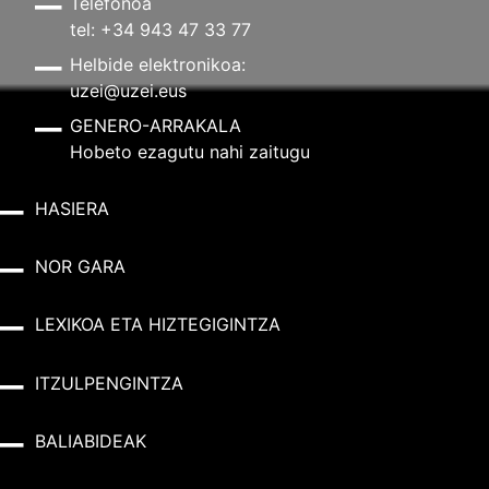
Telefonoa
tel: +34 943 47 33 77
Helbide elektronikoa:
uzei@uzei.eus
GENERO-ARRAKALA
Hobeto ezagutu nahi zaitugu
HASIERA
NOR GARA
LEXIKOA ETA HIZTEGIGINTZA
ITZULPENGINTZA
BALIABIDEAK