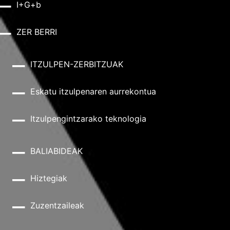
I+G+b
ZER BERRI
ITZULPEN-ZERBITZUAK
Eskatu itzulpenaren aurrekontua
Itzulpengintzarako teknologia
BALIABIDEAK
Hiztegiak
Zuzentzaileak