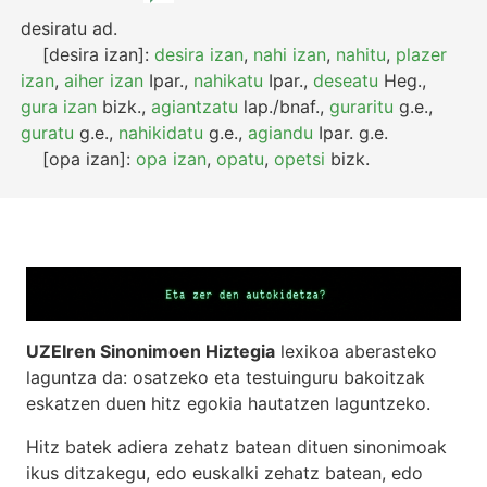
desiratu
ad.
[desira izan]:
desira izan
,
nahi izan
,
nahitu
,
plazer
izan
,
aiher izan
Ipar.
,
nahikatu
Ipar.
,
deseatu
Heg.
,
gura izan
bizk.
,
agiantzatu
lap./bnaf.
,
guraritu
g.e.
,
guratu
g.e.
,
nahikidatu
g.e.
,
agiandu
Ipar.
g.e.
[opa izan]:
opa izan
,
opatu
,
opetsi
bizk.
UZEIren Sinonimoen Hiztegia
lexikoa aberasteko
laguntza da: osatzeko eta testuinguru bakoitzak
eskatzen duen hitz egokia hautatzen laguntzeko.
Hitz batek adiera zehatz batean dituen sinonimoak
ikus ditzakegu, edo euskalki zehatz batean, edo