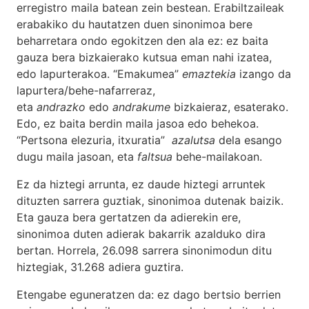
erregistro maila batean zein bestean. Erabiltzaileak
erabakiko du hautatzen duen sinonimoa bere
beharretara ondo egokitzen den ala ez: ez baita
gauza bera bizkaierako kutsua eman nahi izatea,
edo lapurterakoa. “Emakumea”
emaztekia
izango da
lapurtera/behe-nafarreraz,
eta
andrazko
edo
andrakume
bizkaieraz, esaterako.
Edo, ez baita berdin maila jasoa edo behekoa.
“Pertsona elezuria, itxuratia”
azalutsa
dela esango
dugu maila jasoan, eta
faltsua
behe-mailakoan.
Ez da hiztegi arrunta, ez daude hiztegi arruntek
dituzten sarrera guztiak, sinonimoa dutenak baizik.
Eta gauza bera gertatzen da adierekin ere,
sinonimoa duten adierak bakarrik azalduko dira
bertan. Horrela, 26.098 sarrera sinonimodun ditu
hiztegiak, 31.268 adiera guztira.
Etengabe eguneratzen da: ez dago bertsio berrien