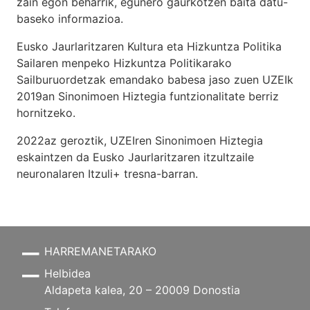
zain egon beharrik, egunero gaurkotzen baita datu-
baseko informazioa.
Eusko Jaurlaritzaren Kultura eta Hizkuntza Politika
Sailaren menpeko Hizkuntza Politikarako
Sailburuordetzak emandako babesa jaso zuen UZEIk
2019an Sinonimoen Hiztegia funtzionalitate berriz
hornitzeko.
2022az geroztik, UZEIren Sinonimoen Hiztegia
eskaintzen da Eusko Jaurlaritzaren itzultzaile
neuronalaren
Itzuli+
tresna-barran.
HARREMANETARAKO
Helbidea
Aldapeta kalea, 20 – 20009 Donostia