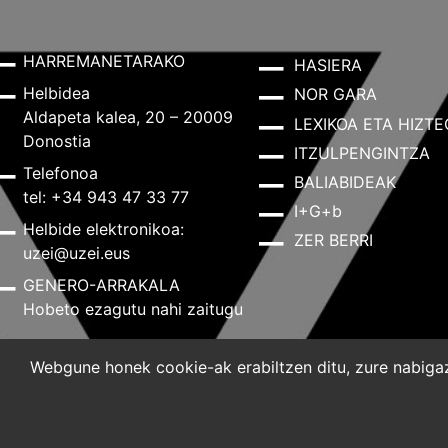
HARREMANETARAKO
HASIERA
Helbidea
NOR GARA
Aldapeta kalea, 20 – 20009
LEXIKOA ETA HIZTE
Donostia
ITZULPENGINTZA
Telefonoa
BALIABIDEAK
tel: +34 943 47 33 77
I+G+b
Helbide elektronikoa:
ZER BERRI
uzei@uzei.eus
GENERO-ARRAKALA
Hobeto ezagutu nahi zaitugu
Webgune honek cookie-ak erabiltzen ditu, zure nabigazi
Lege-oharra
Pribatutasun-politika
Cookie-politik