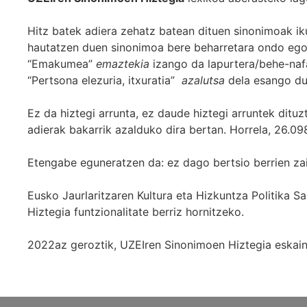
Hitz batek adiera zehatz batean dituen sinonimoak iku
hautatzen duen sinonimoa bere beharretara ondo egok
“Emakumea”
emaztekia
izango da lapurtera/behe-naf
“Pertsona elezuria, itxuratia”
azalutsa
dela esango du
Ez da hiztegi arrunta, ez daude hiztegi arruntek ditu
adierak bakarrik azalduko dira bertan. Horrela, 26.098
Etengabe eguneratzen da: ez dago bertsio berrien za
Eusko Jaurlaritzaren Kultura eta Hizkuntza Politika
Hiztegia funtzionalitate berriz hornitzeko.
2022az geroztik, UZEIren Sinonimoen Hiztegia eskaint