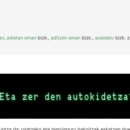
an
,
adietan eman
bizk.
,
aditzen eman
bizk.
,
azaldatu
bizk.
z
untza da: osatzeko eta testuinguru bakoitzak eskatzen due