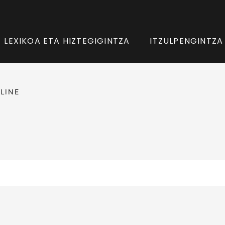
LEXIKOA ETA HIZTEGIGINTZA
ITZULPENGINTZA
LINE