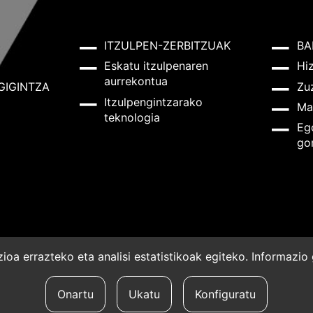
ITZULPEN-ZERBITZUAK
BA
Eskatu itzulpenaren
Hi
aurrekontua
GIGINTZA
Zu
Itzulpengintzarako
Ma
teknologia
Eg
go
oa errazteko eta analisi estatistikoak egiteko. Informazi
a
Onartu
Ukatu
Konfiguratu