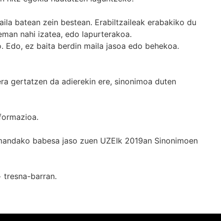
ila batean zein bestean. Erabiltzaileak erabakiko du
man nahi izatea, edo lapurterakoa.
. Edo, ez baita berdin maila jasoa edo behekoa.
era gertatzen da adierekin ere, sinonimoa duten
formazioa.
k emandako babesa jaso zuen UZEIk 2019an Sinonimoen
+
tresna-barran.