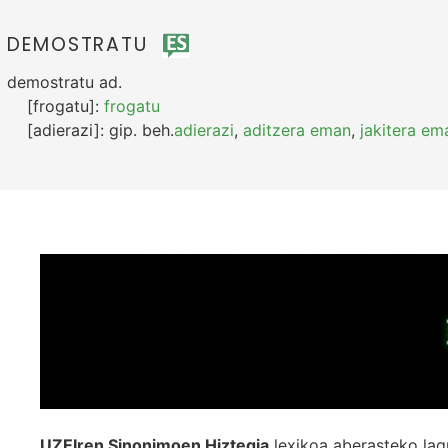
DEMOSTRATU
demostratu
ad.
[frogatu]:
frogatu
[adierazi]:
gip.
beh.
adierazi
,
aditzera eman
,
jakitera em
UZEIren Sinonimoen Hiztegia
lexikoa aberasteko lag