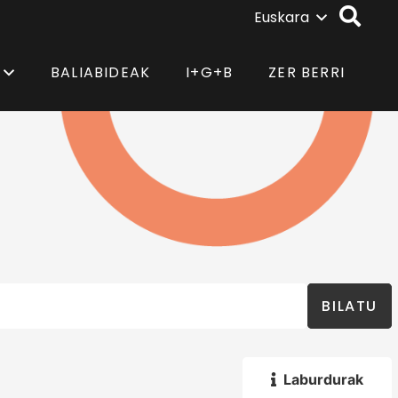
Euskara
BALIABIDEAK
I+G+B
ZER BERRI
BILATU
Laburdurak