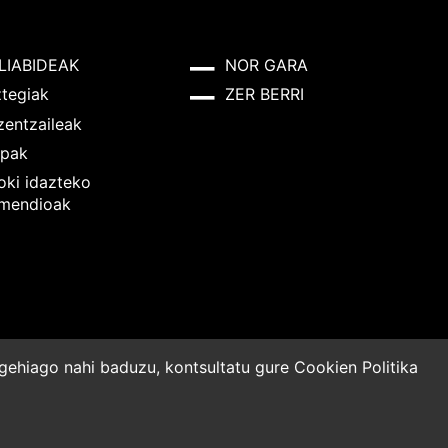
LIABIDEAK
NOR GARA
ztegiak
ZER BERRI
zentzaileak
pak
oki idazteko
mendioak
o gehiago nahi baduzu, kontsultatu gure
Cookien Politika