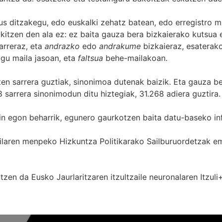
s ditzakegu, edo euskalki zehatz batean, edo erregistro ma
itzen den ala ez: ez baita gauza bera bizkaierako kutsua e
arreraz, eta
andrazko
edo
andrakume
bizkaieraz, esaterako
gu maila jasoan, eta
faltsua
behe-mailakoan.
zten sarrera guztiak, sinonimoa dutenak baizik. Eta gauza b
 sarrera sinonimodun ditu hiztegiak, 31.268 adiera guztira.
in egon beharrik, egunero gaurkotzen baita datu-baseko in
 Sailaren menpeko Hizkuntza Politikarako Sailburuordetza
zen da Eusko Jaurlaritzaren itzultzaile neuronalaren
Itzuli