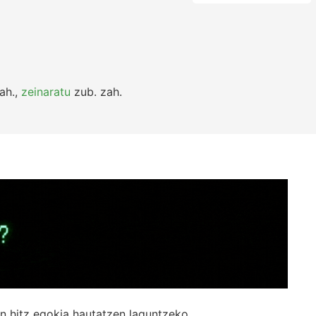
ah.
,
zeinaratu
zub.
zah.
n hitz egokia hautatzen laguntzeko.