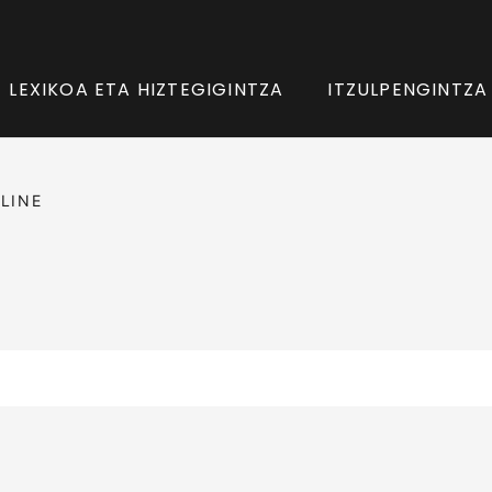
LEXIKOA ETA HIZTEGIGINTZA
ITZULPENGINTZA
LINE