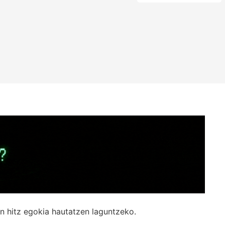
n hitz egokia hautatzen laguntzeko.