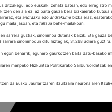
s ditzakegu, edo euskalki zehatz batean, edo erregistro ma
itzen den ala ez: ez baita gauza bera bizkaierako kutsua e
arreraz, eta
andrazko
edo
andrakume
bizkaieraz, esaterako
gu maila jasoan, eta
faltsua
behe-mailakoan.
zten sarrera guztiak, sinonimoa dutenak baizik. Eta gauza b
 sarrera sinonimodun ditu hiztegiak, 31.268 adiera guztira.
in egon beharrik, egunero gaurkotzen baita datu-baseko in
 Sailaren menpeko Hizkuntza Politikarako Sailburuordetza
zen da Eusko Jaurlaritzaren itzultzaile neuronalaren
Itzuli