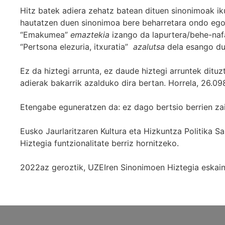
Hitz batek adiera zehatz batean dituen sinonimoak iku
hautatzen duen sinonimoa bere beharretara ondo egok
“Emakumea”
emaztekia
izango da lapurtera/behe-naf
“Pertsona elezuria, itxuratia”
azalutsa
dela esango du
Ez da hiztegi arrunta, ez daude hiztegi arruntek ditu
adierak bakarrik azalduko dira bertan. Horrela, 26.098
Etengabe eguneratzen da: ez dago bertsio berrien za
Eusko Jaurlaritzaren Kultura eta Hizkuntza Politika
Hiztegia funtzionalitate berriz hornitzeko.
2022az geroztik, UZEIren Sinonimoen Hiztegia eskaint