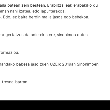
ila batean zein bestean. Erabiltzaileak erabakiko du
man nahi izatea, edo lapurterakoa.
. Edo, ez baita berdin maila jasoa edo behekoa.
era gertatzen da adierekin ere, sinonimoa duten
formazioa.
k emandako babesa jaso zuen UZEIk 2019an Sinonimoen
+
tresna-barran.