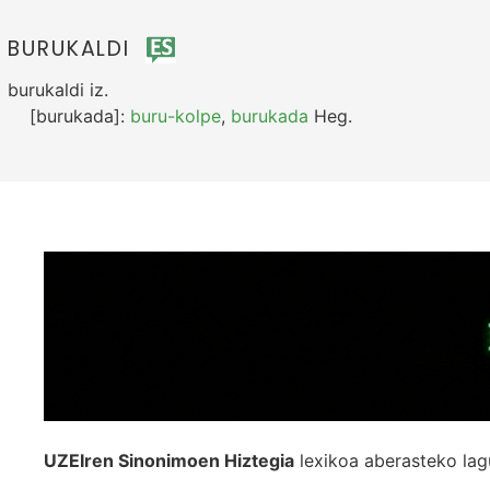
BURUKALDI
burukaldi
iz.
[burukada]:
buru-kolpe
,
burukada
Heg.
UZEIren Sinonimoen Hiztegia
lexikoa aberasteko lag