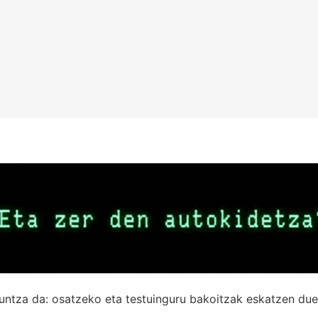
untza da: osatzeko eta testuinguru bakoitzak eskatzen due