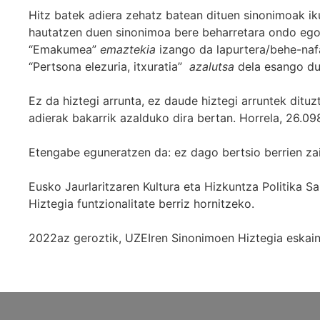
Hitz batek adiera zehatz batean dituen sinonimoak iku
hautatzen duen sinonimoa bere beharretara ondo egok
“Emakumea”
emaztekia
izango da lapurtera/behe-naf
“Pertsona elezuria, itxuratia”
azalutsa
dela esango du
Ez da hiztegi arrunta, ez daude hiztegi arruntek ditu
adierak bakarrik azalduko dira bertan. Horrela, 26.098
Etengabe eguneratzen da: ez dago bertsio berrien za
Eusko Jaurlaritzaren Kultura eta Hizkuntza Politika
Hiztegia funtzionalitate berriz hornitzeko.
2022az geroztik, UZEIren Sinonimoen Hiztegia eskaint