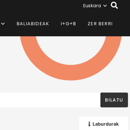
Euskara
BALIABIDEAK
I+G+B
ZER BERRI
BILATU
Laburdurak