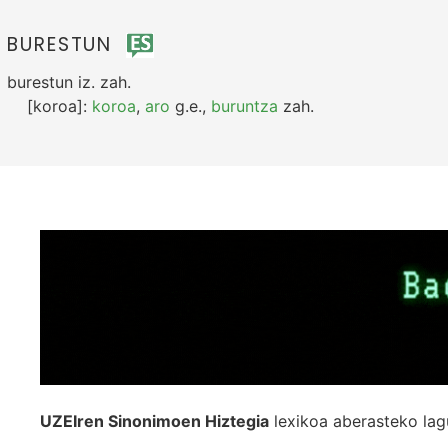
BURESTUN
burestun
iz.
zah.
[koroa]:
koroa
,
aro
g.e.
,
buruntza
zah.
UZEIren Sinonimoen Hiztegia
lexikoa aberasteko lag