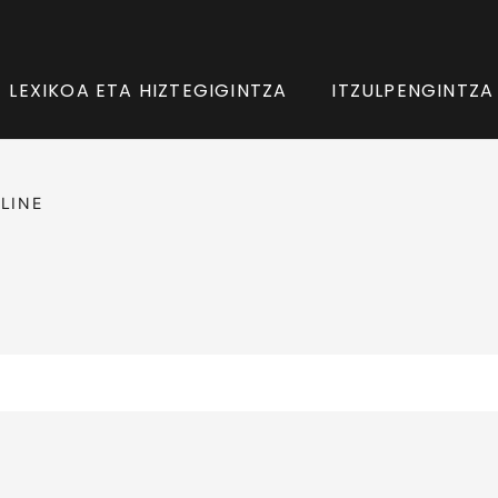
LEXIKOA ETA HIZTEGIGINTZA
ITZULPENGINTZA
LINE