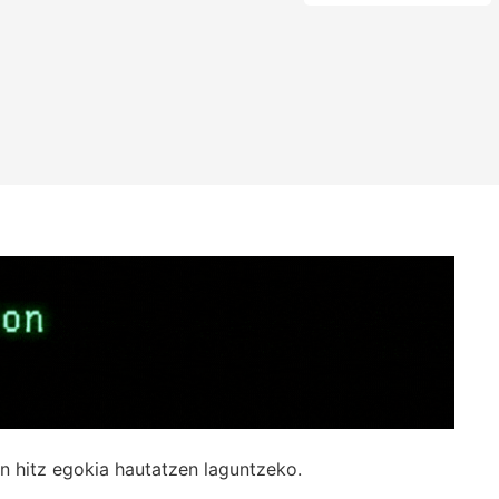
n hitz egokia hautatzen laguntzeko.