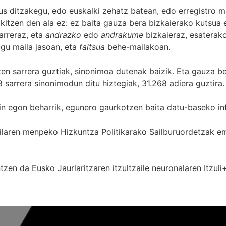
s ditzakegu, edo euskalki zehatz batean, edo erregistro ma
itzen den ala ez: ez baita gauza bera bizkaierako kutsua e
arreraz, eta
andrazko
edo
andrakume
bizkaieraz, esaterako
gu maila jasoan, eta
faltsua
behe-mailakoan.
zten sarrera guztiak, sinonimoa dutenak baizik. Eta gauza b
 sarrera sinonimodun ditu hiztegiak, 31.268 adiera guztira.
in egon beharrik, egunero gaurkotzen baita datu-baseko in
 Sailaren menpeko Hizkuntza Politikarako Sailburuordetza
zen da Eusko Jaurlaritzaren itzultzaile neuronalaren
Itzuli