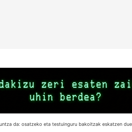
untza da: osatzeko eta testuinguru bakoitzak eskatzen due