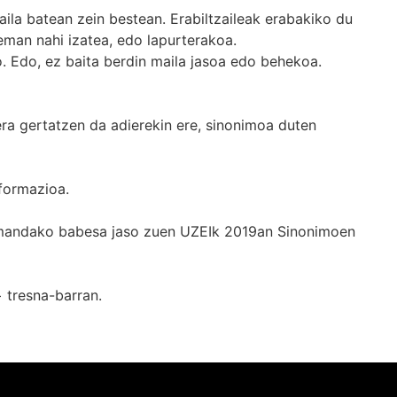
ila batean zein bestean. Erabiltzaileak erabakiko du
man nahi izatea, edo lapurterakoa.
. Edo, ez baita berdin maila jasoa edo behekoa.
era gertatzen da adierekin ere, sinonimoa duten
formazioa.
k emandako babesa jaso zuen UZEIk 2019an Sinonimoen
+
tresna-barran.