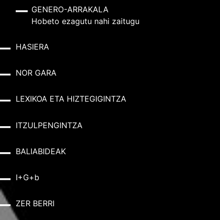
GENERO-ARRAKALA
Hobeto ezagutu nahi zaitugu
HASIERA
NOR GARA
LEXIKOA ETA HIZTEGIGINTZA
ITZULPENGINTZA
BALIABIDEAK
I+G+b
ZER BERRI