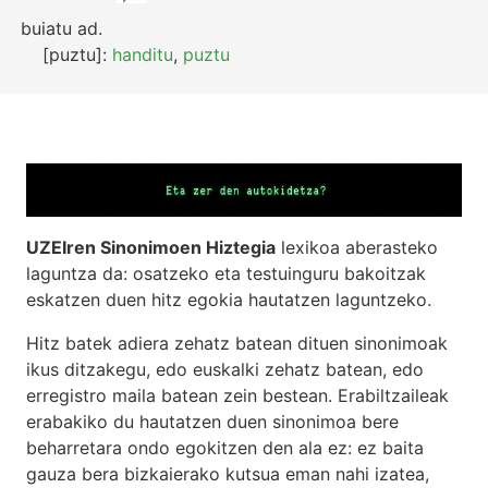
buiatu
ad.
[puztu]:
handitu
,
puztu
UZEIren Sinonimoen Hiztegia
lexikoa aberasteko
laguntza da: osatzeko eta testuinguru bakoitzak
eskatzen duen hitz egokia hautatzen laguntzeko.
Hitz batek adiera zehatz batean dituen sinonimoak
ikus ditzakegu, edo euskalki zehatz batean, edo
erregistro maila batean zein bestean. Erabiltzaileak
erabakiko du hautatzen duen sinonimoa bere
beharretara ondo egokitzen den ala ez: ez baita
gauza bera bizkaierako kutsua eman nahi izatea,