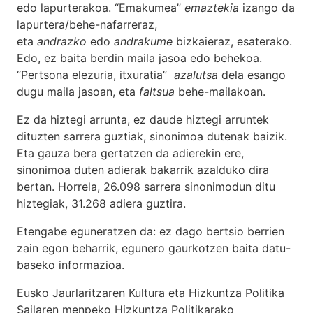
edo lapurterakoa. “Emakumea”
emaztekia
izango da
lapurtera/behe-nafarreraz,
eta
andrazko
edo
andrakume
bizkaieraz, esaterako.
Edo, ez baita berdin maila jasoa edo behekoa.
“Pertsona elezuria, itxuratia”
azalutsa
dela esango
dugu maila jasoan, eta
faltsua
behe-mailakoan.
Ez da hiztegi arrunta, ez daude hiztegi arruntek
dituzten sarrera guztiak, sinonimoa dutenak baizik.
Eta gauza bera gertatzen da adierekin ere,
sinonimoa duten adierak bakarrik azalduko dira
bertan. Horrela, 26.098 sarrera sinonimodun ditu
hiztegiak, 31.268 adiera guztira.
Etengabe eguneratzen da: ez dago bertsio berrien
zain egon beharrik, egunero gaurkotzen baita datu-
baseko informazioa.
Eusko Jaurlaritzaren Kultura eta Hizkuntza Politika
Sailaren menpeko Hizkuntza Politikarako