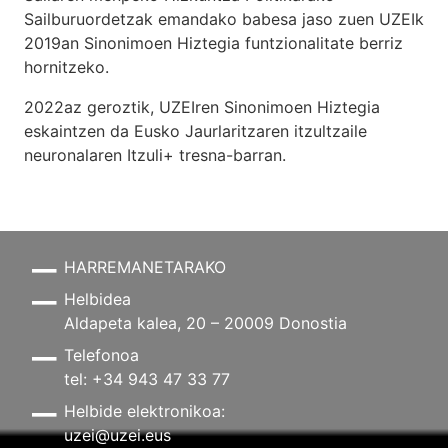
Sailburuordetzak emandako babesa jaso zuen UZEIk
2019an Sinonimoen Hiztegia funtzionalitate berriz
hornitzeko.
2022az geroztik, UZEIren Sinonimoen Hiztegia
eskaintzen da Eusko Jaurlaritzaren itzultzaile
neuronalaren
Itzuli+
tresna-barran.
HARREMANETARAKO
Helbidea
Aldapeta kalea, 20 – 20009 Donostia
Telefonoa
tel: +34 943 47 33 77
Helbide elektronikoa:
uzei@uzei.eus