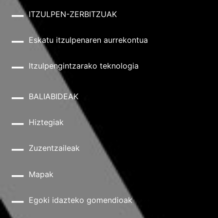
ITZULPEN-ZERBITZUAK
Eskatu itzulpenaren aurrekontua
Itzulpengintzarako teknologia
BALIABIDEAK
Hiztegiak
Zuzentzaileak
Mapak
Egoki idazteko gomendioak