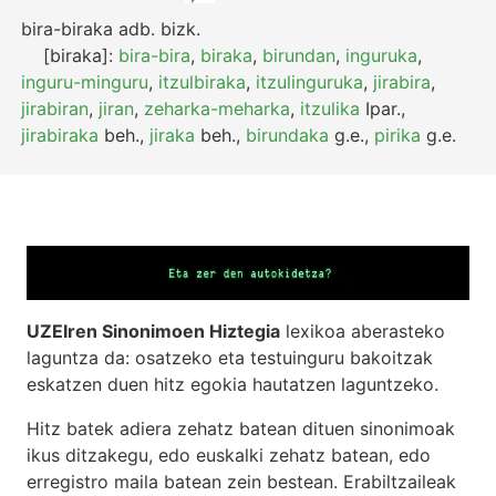
bira-biraka
adb.
bizk.
[biraka]:
bira-bira
,
biraka
,
birundan
,
inguruka
,
inguru-minguru
,
itzulbiraka
,
itzulinguruka
,
jirabira
,
jirabiran
,
jiran
,
zeharka-meharka
,
itzulika
Ipar.
,
jirabiraka
beh.
,
jiraka
beh.
,
birundaka
g.e.
,
pirika
g.e.
UZEIren Sinonimoen Hiztegia
lexikoa aberasteko
laguntza da: osatzeko eta testuinguru bakoitzak
eskatzen duen hitz egokia hautatzen laguntzeko.
Hitz batek adiera zehatz batean dituen sinonimoak
ikus ditzakegu, edo euskalki zehatz batean, edo
erregistro maila batean zein bestean. Erabiltzaileak