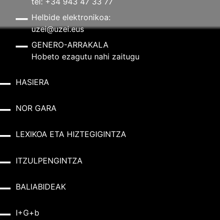
tel: +34 943 47 33 77
Helbide elektronikoa:
uzei@uzei.eus
GENERO-ARRAKALA
Hobeto ezagutu nahi zaitugu
HASIERA
NOR GARA
LEXIKOA ETA HIZTEGIGINTZA
ITZULPENGINTZA
BALIABIDEAK
I+G+b