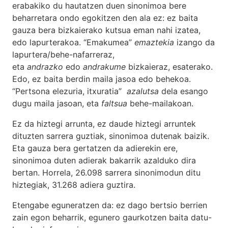
erabakiko du hautatzen duen sinonimoa bere
beharretara ondo egokitzen den ala ez: ez baita
gauza bera bizkaierako kutsua eman nahi izatea,
edo lapurterakoa. “Emakumea”
emaztekia
izango da
lapurtera/behe-nafarreraz,
eta
andrazko
edo
andrakume
bizkaieraz, esaterako.
Edo, ez baita berdin maila jasoa edo behekoa.
“Pertsona elezuria, itxuratia”
azalutsa
dela esango
dugu maila jasoan, eta
faltsua
behe-mailakoan.
Ez da hiztegi arrunta, ez daude hiztegi arruntek
dituzten sarrera guztiak, sinonimoa dutenak baizik.
Eta gauza bera gertatzen da adierekin ere,
sinonimoa duten adierak bakarrik azalduko dira
bertan. Horrela, 26.098 sarrera sinonimodun ditu
hiztegiak, 31.268 adiera guztira.
Etengabe eguneratzen da: ez dago bertsio berrien
zain egon beharrik, egunero gaurkotzen baita datu-