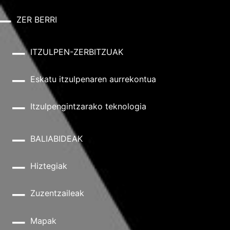
ZER BERRI
ITZULPEN-ZERBITZUAK
Eskatu itzulpenaren aurrekontua
Itzulpengintzarako teknologia
BALIABIDEAK
Hiztegiak
Zuzentzaileak
Mapak