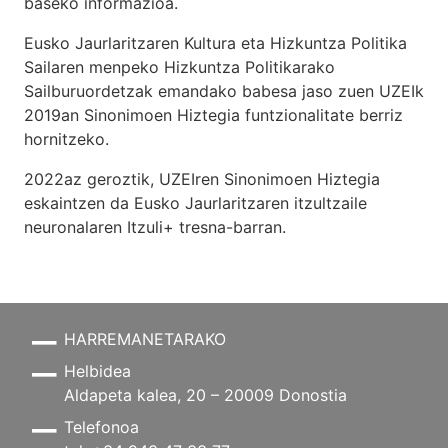
baseko informazioa.
Eusko Jaurlaritzaren Kultura eta Hizkuntza Politika
Sailaren menpeko Hizkuntza Politikarako
Sailburuordetzak emandako babesa jaso zuen UZEIk
2019an Sinonimoen Hiztegia funtzionalitate berriz
hornitzeko.
2022az geroztik, UZEIren Sinonimoen Hiztegia
eskaintzen da Eusko Jaurlaritzaren itzultzaile
neuronalaren
Itzuli+
tresna-barran.
HARREMANETARAKO
Helbidea
Aldapeta kalea, 20 – 20009 Donostia
Telefonoa