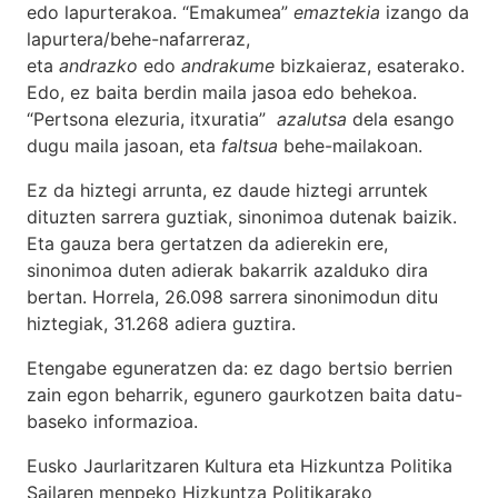
edo lapurterakoa. “Emakumea”
emaztekia
izango da
lapurtera/behe-nafarreraz,
eta
andrazko
edo
andrakume
bizkaieraz, esaterako.
Edo, ez baita berdin maila jasoa edo behekoa.
“Pertsona elezuria, itxuratia”
azalutsa
dela esango
dugu maila jasoan, eta
faltsua
behe-mailakoan.
Ez da hiztegi arrunta, ez daude hiztegi arruntek
dituzten sarrera guztiak, sinonimoa dutenak baizik.
Eta gauza bera gertatzen da adierekin ere,
sinonimoa duten adierak bakarrik azalduko dira
bertan. Horrela, 26.098 sarrera sinonimodun ditu
hiztegiak, 31.268 adiera guztira.
Etengabe eguneratzen da: ez dago bertsio berrien
zain egon beharrik, egunero gaurkotzen baita datu-
baseko informazioa.
Eusko Jaurlaritzaren Kultura eta Hizkuntza Politika
Sailaren menpeko Hizkuntza Politikarako