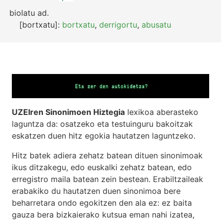
biolatu
ad.
[bortxatu]:
bortxatu
,
derrigortu
,
abusatu
UZEIren Sinonimoen Hiztegia
lexikoa aberasteko
laguntza da: osatzeko eta testuinguru bakoitzak
eskatzen duen hitz egokia hautatzen laguntzeko.
Hitz batek adiera zehatz batean dituen sinonimoak
ikus ditzakegu, edo euskalki zehatz batean, edo
erregistro maila batean zein bestean. Erabiltzaileak
erabakiko du hautatzen duen sinonimoa bere
beharretara ondo egokitzen den ala ez: ez baita
gauza bera bizkaierako kutsua eman nahi izatea,