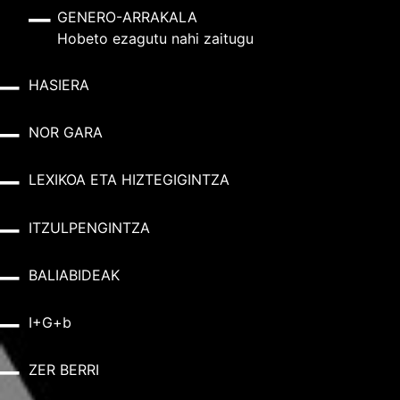
GENERO-ARRAKALA
Hobeto ezagutu nahi zaitugu
HASIERA
NOR GARA
LEXIKOA ETA HIZTEGIGINTZA
ITZULPENGINTZA
BALIABIDEAK
I+G+b
ZER BERRI