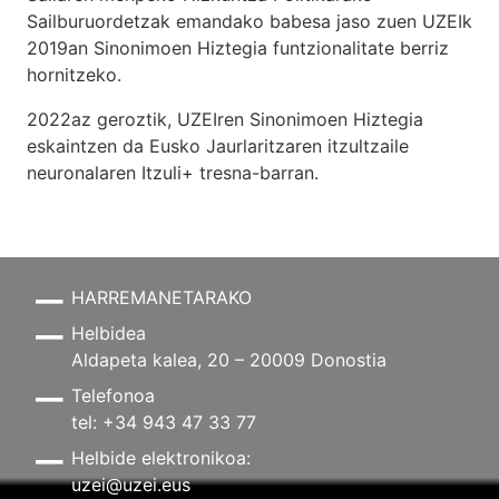
Sailburuordetzak emandako babesa jaso zuen UZEIk
2019an Sinonimoen Hiztegia funtzionalitate berriz
hornitzeko.
2022az geroztik, UZEIren Sinonimoen Hiztegia
eskaintzen da Eusko Jaurlaritzaren itzultzaile
neuronalaren
Itzuli+
tresna-barran.
HARREMANETARAKO
Helbidea
Aldapeta kalea, 20 – 20009 Donostia
Telefonoa
tel: +34 943 47 33 77
Helbide elektronikoa:
uzei@uzei.eus