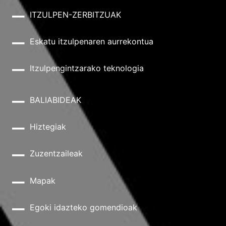
ITZULPEN-ZERBITZUAK
Eskatu itzulpenaren aurrekontua
Itzulpengintzarako teknologia
BALIABIDEAK
Hiztegiak
Zuzentzaileak
Mapak
Egoki idazteko gomendioak