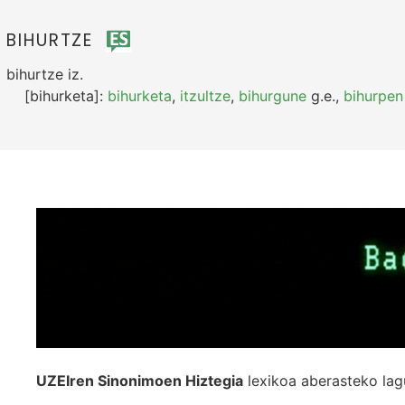
BIHURTZE
bihurtze
iz.
[bihurketa]:
bihurketa
,
itzultze
,
bihurgune
g.e.
,
bihurpen
UZEIren Sinonimoen Hiztegia
lexikoa aberasteko lag