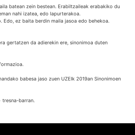
ila batean zein bestean. Erabiltzaileak erabakiko du
man nahi izatea, edo lapurterakoa.
. Edo, ez baita berdin maila jasoa edo behekoa.
era gertatzen da adierekin ere, sinonimoa duten
formazioa.
k emandako babesa jaso zuen UZEIk 2019an Sinonimoen
+
tresna-barran.