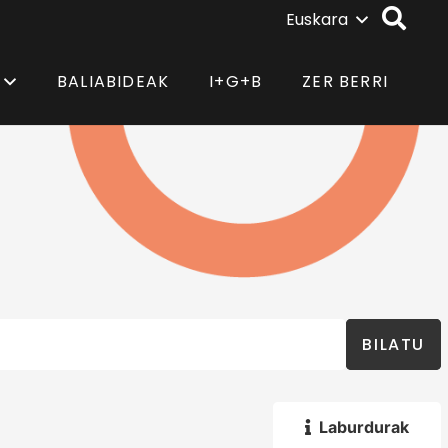
Euskara
BALIABIDEAK
I+G+B
ZER BERRI
BILATU
Laburdurak