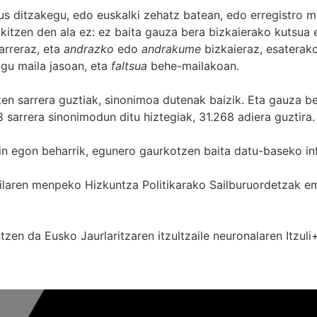
s ditzakegu, edo euskalki zehatz batean, edo erregistro ma
itzen den ala ez: ez baita gauza bera bizkaierako kutsua e
arreraz, eta
andrazko
edo
andrakume
bizkaieraz, esaterako
gu maila jasoan, eta
faltsua
behe-mailakoan.
zten sarrera guztiak, sinonimoa dutenak baizik. Eta gauza b
 sarrera sinonimodun ditu hiztegiak, 31.268 adiera guztira.
in egon beharrik, egunero gaurkotzen baita datu-baseko in
 Sailaren menpeko Hizkuntza Politikarako Sailburuordetza
zen da Eusko Jaurlaritzaren itzultzaile neuronalaren
Itzuli