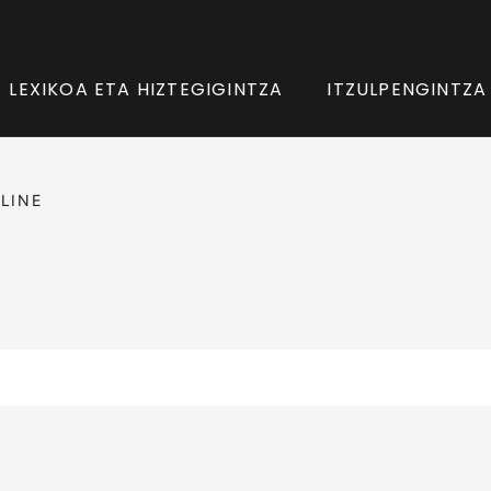
LEXIKOA ETA HIZTEGIGINTZA
ITZULPENGINTZA
LINE