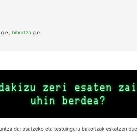
g.e.
,
bihurtza
g.e.
untza da: osatzeko eta testuinguru bakoitzak eskatzen due