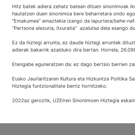
Hitz batek adiera zehatz batean dituen sinonimoak iku
hautatzen duen sinonimoa bere beharretara ondo egok
“Emakumea”
emaztekia
izango da lapurtera/behe-naf
“Pertsona elezuria, itxuratia”
azalutsa
dela esango du
Ez da hiztegi arrunta, ez daude hiztegi arruntek ditu
adierak bakarrik azalduko dira bertan. Horrela, 26.098
Etengabe eguneratzen da: ez dago bertsio berrien za
Eusko Jaurlaritzaren Kultura eta Hizkuntza Politika
Hiztegia funtzionalitate berriz hornitzeko.
2022az geroztik, UZEIren Sinonimoen Hiztegia eskaint