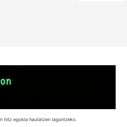
n hitz egokia hautatzen laguntzeko.