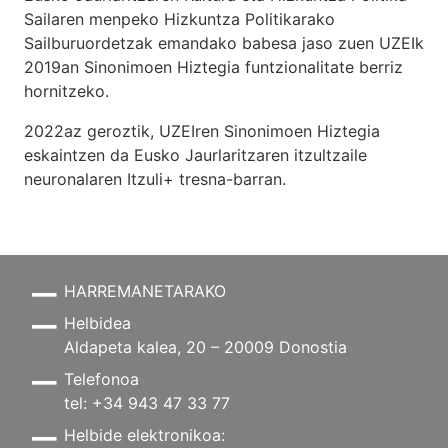
Sailaren menpeko Hizkuntza Politikarako
Sailburuordetzak emandako babesa jaso zuen UZEIk
2019an Sinonimoen Hiztegia funtzionalitate berriz
hornitzeko.
2022az geroztik, UZEIren Sinonimoen Hiztegia
eskaintzen da Eusko Jaurlaritzaren itzultzaile
neuronalaren
Itzuli+
tresna-barran.
HARREMANETARAKO
Helbidea
Aldapeta kalea, 20 – 20009 Donostia
Telefonoa
tel: +34 943 47 33 77
Helbide elektronikoa: