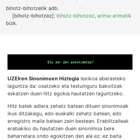
bihotz-bihotzetik
adb.
[bihotz-bihotzez]:
bihotz-bihotzez
,
arima-arimatik
bizk.
UZEIren Sinonimoen Hiztegia
lexikoa aberasteko
laguntza da: osatzeko eta testuinguru bakoitzak
eskatzen duen hitz egokia hautatzen laguntzeko.
Hitz batek adiera zehatz batean dituen sinonimoak
ikus ditzakegu, edo euskalki zehatz batean, edo
erregistro maila batean zein bestean. Erabiltzaileak
erabakiko du hautatzen duen sinonimoa bere
beharretara ondo egokitzen den ala ez: ez baita