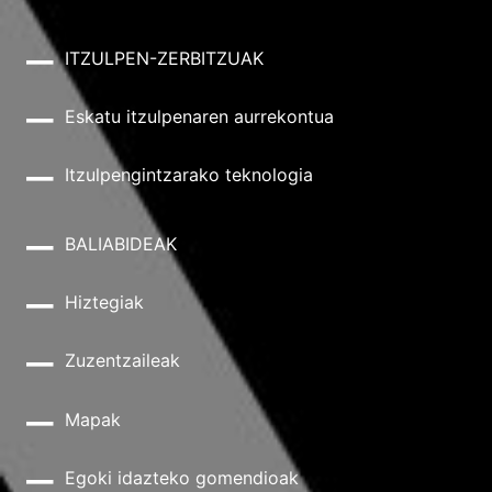
ITZULPEN-ZERBITZUAK
Eskatu itzulpenaren aurrekontua
Itzulpengintzarako teknologia
BALIABIDEAK
Hiztegiak
Zuzentzaileak
Mapak
Egoki idazteko gomendioak