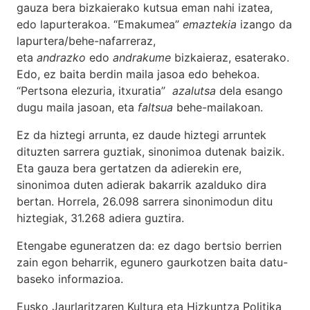
gauza bera bizkaierako kutsua eman nahi izatea,
edo lapurterakoa. “Emakumea”
emaztekia
izango da
lapurtera/behe-nafarreraz,
eta
andrazko
edo
andrakume
bizkaieraz, esaterako.
Edo, ez baita berdin maila jasoa edo behekoa.
“Pertsona elezuria, itxuratia”
azalutsa
dela esango
dugu maila jasoan, eta
faltsua
behe-mailakoan.
Ez da hiztegi arrunta, ez daude hiztegi arruntek
dituzten sarrera guztiak, sinonimoa dutenak baizik.
Eta gauza bera gertatzen da adierekin ere,
sinonimoa duten adierak bakarrik azalduko dira
bertan. Horrela, 26.098 sarrera sinonimodun ditu
hiztegiak, 31.268 adiera guztira.
Etengabe eguneratzen da: ez dago bertsio berrien
zain egon beharrik, egunero gaurkotzen baita datu-
baseko informazioa.
Eusko Jaurlaritzaren Kultura eta Hizkuntza Politika