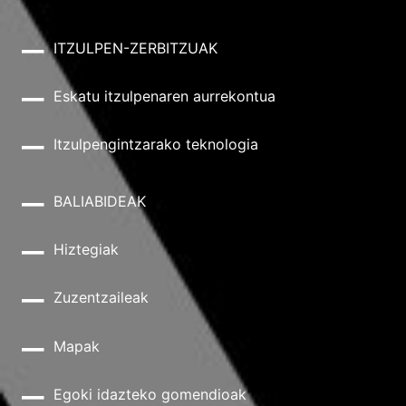
ITZULPEN-ZERBITZUAK
Eskatu itzulpenaren aurrekontua
Itzulpengintzarako teknologia
BALIABIDEAK
Hiztegiak
Zuzentzaileak
Mapak
Egoki idazteko gomendioak