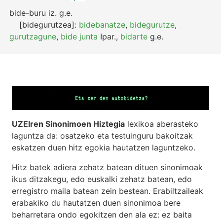
bide-buru
iz.
g.e.
[bidegurutzea]:
bidebanatze
,
bidegurutze
,
gurutzagune
,
bide junta
Ipar.
,
bidarte
g.e.
UZEIren Sinonimoen Hiztegia
lexikoa aberasteko
laguntza da: osatzeko eta testuinguru bakoitzak
eskatzen duen hitz egokia hautatzen laguntzeko.
Hitz batek adiera zehatz batean dituen sinonimoak
ikus ditzakegu, edo euskalki zehatz batean, edo
erregistro maila batean zein bestean. Erabiltzaileak
erabakiko du hautatzen duen sinonimoa bere
beharretara ondo egokitzen den ala ez: ez baita