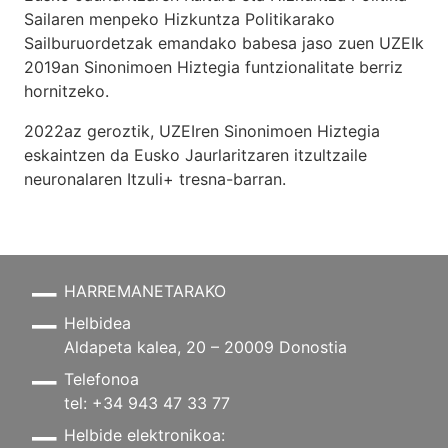
Sailaren menpeko Hizkuntza Politikarako
Sailburuordetzak emandako babesa jaso zuen UZEIk
2019an Sinonimoen Hiztegia funtzionalitate berriz
hornitzeko.
2022az geroztik, UZEIren Sinonimoen Hiztegia
eskaintzen da Eusko Jaurlaritzaren itzultzaile
neuronalaren
Itzuli+
tresna-barran.
HARREMANETARAKO
Helbidea
Aldapeta kalea, 20 – 20009 Donostia
Telefonoa
tel: +34 943 47 33 77
Helbide elektronikoa: