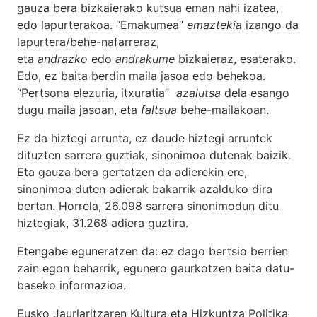
gauza bera bizkaierako kutsua eman nahi izatea,
edo lapurterakoa. “Emakumea”
emaztekia
izango da
lapurtera/behe-nafarreraz,
eta
andrazko
edo
andrakume
bizkaieraz, esaterako.
Edo, ez baita berdin maila jasoa edo behekoa.
“Pertsona elezuria, itxuratia”
azalutsa
dela esango
dugu maila jasoan, eta
faltsua
behe-mailakoan.
Ez da hiztegi arrunta, ez daude hiztegi arruntek
dituzten sarrera guztiak, sinonimoa dutenak baizik.
Eta gauza bera gertatzen da adierekin ere,
sinonimoa duten adierak bakarrik azalduko dira
bertan. Horrela, 26.098 sarrera sinonimodun ditu
hiztegiak, 31.268 adiera guztira.
Etengabe eguneratzen da: ez dago bertsio berrien
zain egon beharrik, egunero gaurkotzen baita datu-
baseko informazioa.
Eusko Jaurlaritzaren Kultura eta Hizkuntza Politika