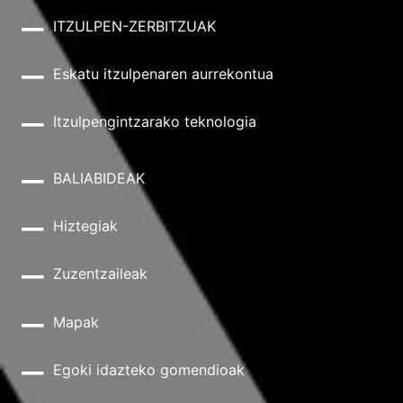
ITZULPEN-ZERBITZUAK
Eskatu itzulpenaren aurrekontua
Itzulpengintzarako teknologia
BALIABIDEAK
Hiztegiak
Zuzentzaileak
Mapak
Egoki idazteko gomendioak