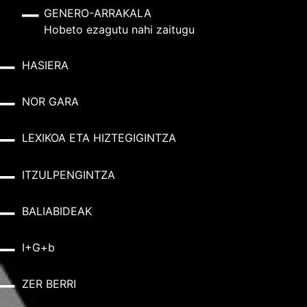
GENERO-ARRAKALA
Hobeto ezagutu nahi zaitugu
HASIERA
NOR GARA
LEXIKOA ETA HIZTEGIGINTZA
ITZULPENGINTZA
BALIABIDEAK
I+G+b
ZER BERRI