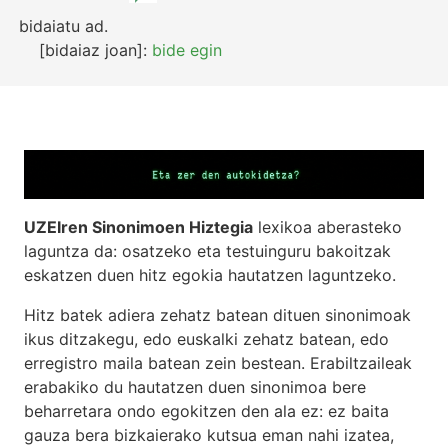
bidaiatu
ad.
[bidaiaz joan]:
bide egin
UZEIren Sinonimoen Hiztegia
lexikoa aberasteko
laguntza da: osatzeko eta testuinguru bakoitzak
eskatzen duen hitz egokia hautatzen laguntzeko.
Hitz batek adiera zehatz batean dituen sinonimoak
ikus ditzakegu, edo euskalki zehatz batean, edo
erregistro maila batean zein bestean. Erabiltzaileak
erabakiko du hautatzen duen sinonimoa bere
beharretara ondo egokitzen den ala ez: ez baita
gauza bera bizkaierako kutsua eman nahi izatea,