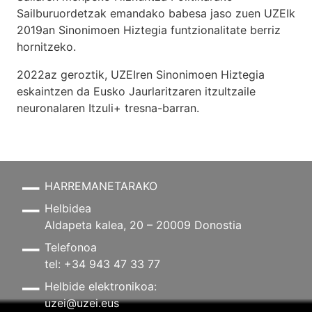
Sailburuordetzak emandako babesa jaso zuen UZEIk
2019an Sinonimoen Hiztegia funtzionalitate berriz
hornitzeko.
2022az geroztik, UZEIren Sinonimoen Hiztegia
eskaintzen da Eusko Jaurlaritzaren itzultzaile
neuronalaren
Itzuli+
tresna-barran.
HARREMANETARAKO
Helbidea
Aldapeta kalea, 20 – 20009 Donostia
Telefonoa
tel: +34 943 47 33 77
Helbide elektronikoa:
uzei@uzei.eus