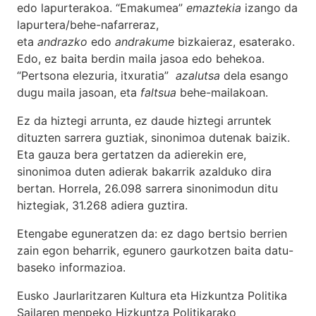
edo lapurterakoa. “Emakumea”
emaztekia
izango da
lapurtera/behe-nafarreraz,
eta
andrazko
edo
andrakume
bizkaieraz, esaterako.
Edo, ez baita berdin maila jasoa edo behekoa.
“Pertsona elezuria, itxuratia”
azalutsa
dela esango
dugu maila jasoan, eta
faltsua
behe-mailakoan.
Ez da hiztegi arrunta, ez daude hiztegi arruntek
dituzten sarrera guztiak, sinonimoa dutenak baizik.
Eta gauza bera gertatzen da adierekin ere,
sinonimoa duten adierak bakarrik azalduko dira
bertan. Horrela, 26.098 sarrera sinonimodun ditu
hiztegiak, 31.268 adiera guztira.
Etengabe eguneratzen da: ez dago bertsio berrien
zain egon beharrik, egunero gaurkotzen baita datu-
baseko informazioa.
Eusko Jaurlaritzaren Kultura eta Hizkuntza Politika
Sailaren menpeko Hizkuntza Politikarako