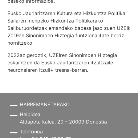
baseko informazioa.
Eusko Jaurlaritzaren Kultura eta Hizkuntza Politika
Sailaren menpeko Hizkuntza Politikarako
Sailburuordetzak emandako babesa jaso zuen UZEIk
2019an Sinonimoen Hiztegia funtzionalitate berriz
hornitzeko.
2022az geroztik, UZEIren Sinonimoen Hiztegia
eskaintzen da Eusko Jaurlaritzaren itzultzaile
neuronalaren
Itzuli+
tresna-barran.
HARREMANETARAKO
Helbidea
Aldapeta kalea, 20 – 20009 Donostia
Telefonoa