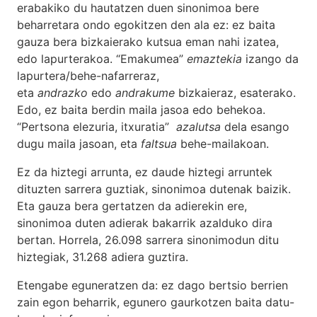
erabakiko du hautatzen duen sinonimoa bere
beharretara ondo egokitzen den ala ez: ez baita
gauza bera bizkaierako kutsua eman nahi izatea,
edo lapurterakoa. “Emakumea”
emaztekia
izango da
lapurtera/behe-nafarreraz,
eta
andrazko
edo
andrakume
bizkaieraz, esaterako.
Edo, ez baita berdin maila jasoa edo behekoa.
“Pertsona elezuria, itxuratia”
azalutsa
dela esango
dugu maila jasoan, eta
faltsua
behe-mailakoan.
Ez da hiztegi arrunta, ez daude hiztegi arruntek
dituzten sarrera guztiak, sinonimoa dutenak baizik.
Eta gauza bera gertatzen da adierekin ere,
sinonimoa duten adierak bakarrik azalduko dira
bertan. Horrela, 26.098 sarrera sinonimodun ditu
hiztegiak, 31.268 adiera guztira.
Etengabe eguneratzen da: ez dago bertsio berrien
zain egon beharrik, egunero gaurkotzen baita datu-