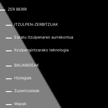
ZER BERRI
ITZULPEN-ZERBITZUAK
Eskatu itzulpenaren aurrekontua
Itzulpengintzarako teknologia
BALIABIDEAK
Hiztegiak
Zuzentzaileak
Mapak