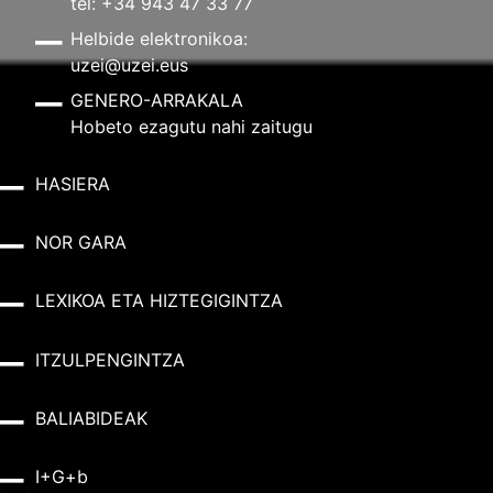
tel: +34 943 47 33 77
Helbide elektronikoa:
uzei@uzei.eus
GENERO-ARRAKALA
Hobeto ezagutu nahi zaitugu
HASIERA
NOR GARA
LEXIKOA ETA HIZTEGIGINTZA
ITZULPENGINTZA
BALIABIDEAK
I+G+b