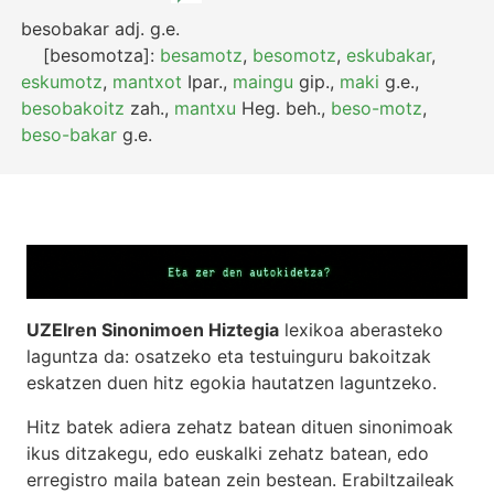
besobakar
adj.
g.e.
[besomotza]:
besamotz
,
besomotz
,
eskubakar
,
eskumotz
,
mantxot
Ipar.
,
maingu
gip.
,
maki
g.e.
,
besobakoitz
zah.
,
mantxu
Heg.
beh.
,
beso-motz
,
beso-bakar
g.e.
UZEIren Sinonimoen Hiztegia
lexikoa aberasteko
laguntza da: osatzeko eta testuinguru bakoitzak
eskatzen duen hitz egokia hautatzen laguntzeko.
Hitz batek adiera zehatz batean dituen sinonimoak
ikus ditzakegu, edo euskalki zehatz batean, edo
erregistro maila batean zein bestean. Erabiltzaileak