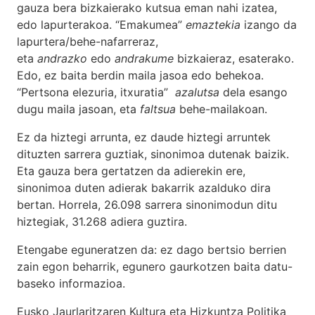
gauza bera bizkaierako kutsua eman nahi izatea,
edo lapurterakoa. “Emakumea”
emaztekia
izango da
lapurtera/behe-nafarreraz,
eta
andrazko
edo
andrakume
bizkaieraz, esaterako.
Edo, ez baita berdin maila jasoa edo behekoa.
“Pertsona elezuria, itxuratia”
azalutsa
dela esango
dugu maila jasoan, eta
faltsua
behe-mailakoan.
Ez da hiztegi arrunta, ez daude hiztegi arruntek
dituzten sarrera guztiak, sinonimoa dutenak baizik.
Eta gauza bera gertatzen da adierekin ere,
sinonimoa duten adierak bakarrik azalduko dira
bertan. Horrela, 26.098 sarrera sinonimodun ditu
hiztegiak, 31.268 adiera guztira.
Etengabe eguneratzen da: ez dago bertsio berrien
zain egon beharrik, egunero gaurkotzen baita datu-
baseko informazioa.
Eusko Jaurlaritzaren Kultura eta Hizkuntza Politika