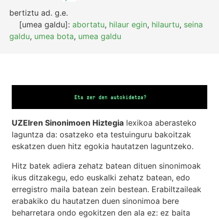
bertiztu
ad.
g.e.
[umea galdu]:
abortatu
,
hilaur egin
,
hilaurtu
,
seina
galdu
,
umea bota
,
umea galdu
UZEIren Sinonimoen Hiztegia
lexikoa aberasteko
laguntza da: osatzeko eta testuinguru bakoitzak
eskatzen duen hitz egokia hautatzen laguntzeko.
Hitz batek adiera zehatz batean dituen sinonimoak
ikus ditzakegu, edo euskalki zehatz batean, edo
erregistro maila batean zein bestean. Erabiltzaileak
erabakiko du hautatzen duen sinonimoa bere
beharretara ondo egokitzen den ala ez: ez baita