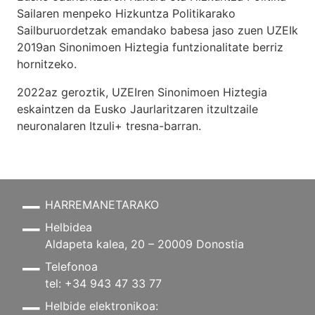
Sailaren menpeko Hizkuntza Politikarako
Sailburuordetzak emandako babesa jaso zuen UZEIk
2019an Sinonimoen Hiztegia funtzionalitate berriz
hornitzeko.
2022az geroztik, UZEIren Sinonimoen Hiztegia
eskaintzen da Eusko Jaurlaritzaren itzultzaile
neuronalaren
Itzuli+
tresna-barran.
HARREMANETARAKO
Helbidea
Aldapeta kalea, 20 – 20009 Donostia
Telefonoa
tel: +34 943 47 33 77
Helbide elektronikoa: