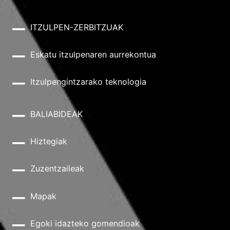
ITZULPEN-ZERBITZUAK
Eskatu itzulpenaren aurrekontua
Itzulpengintzarako teknologia
BALIABIDEAK
Hiztegiak
Zuzentzaileak
Mapak
Egoki idazteko gomendioak