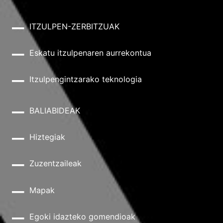
ITZULPEN-ZERBITZUAK
Eskatu itzulpenaren aurrekontua
Itzulpengintzarako teknologia
BALIABIDEAK
Hiztegiak
Zuzentzaileak
Mapak
Egoki idazteko gomendioak