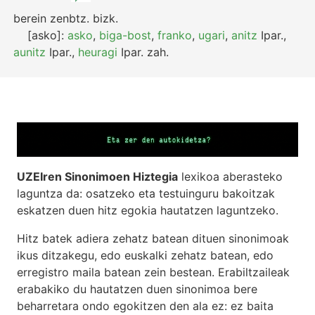
berein
zenbtz.
bizk.
[asko]:
asko
,
biga-bost
,
franko
,
ugari
,
anitz
Ipar.
,
aunitz
Ipar.
,
heuragi
Ipar.
zah.
UZEIren Sinonimoen Hiztegia
lexikoa aberasteko
laguntza da: osatzeko eta testuinguru bakoitzak
eskatzen duen hitz egokia hautatzen laguntzeko.
Hitz batek adiera zehatz batean dituen sinonimoak
ikus ditzakegu, edo euskalki zehatz batean, edo
erregistro maila batean zein bestean. Erabiltzaileak
erabakiko du hautatzen duen sinonimoa bere
beharretara ondo egokitzen den ala ez: ez baita