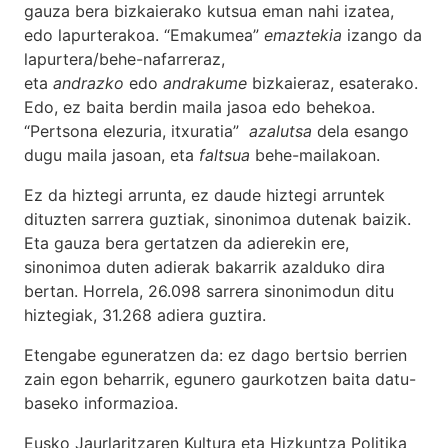
gauza bera bizkaierako kutsua eman nahi izatea,
edo lapurterakoa. “Emakumea”
emaztekia
izango da
lapurtera/behe-nafarreraz,
eta
andrazko
edo
andrakume
bizkaieraz, esaterako.
Edo, ez baita berdin maila jasoa edo behekoa.
“Pertsona elezuria, itxuratia”
azalutsa
dela esango
dugu maila jasoan, eta
faltsua
behe-mailakoan.
Ez da hiztegi arrunta, ez daude hiztegi arruntek
dituzten sarrera guztiak, sinonimoa dutenak baizik.
Eta gauza bera gertatzen da adierekin ere,
sinonimoa duten adierak bakarrik azalduko dira
bertan. Horrela, 26.098 sarrera sinonimodun ditu
hiztegiak, 31.268 adiera guztira.
Etengabe eguneratzen da: ez dago bertsio berrien
zain egon beharrik, egunero gaurkotzen baita datu-
baseko informazioa.
Eusko Jaurlaritzaren Kultura eta Hizkuntza Politika