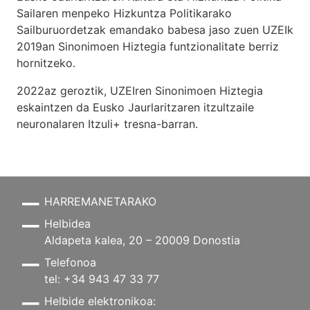
Sailaren menpeko Hizkuntza Politikarako
Sailburuordetzak emandako babesa jaso zuen UZEIk
2019an Sinonimoen Hiztegia funtzionalitate berriz
hornitzeko.
2022az geroztik, UZEIren Sinonimoen Hiztegia
eskaintzen da Eusko Jaurlaritzaren itzultzaile
neuronalaren
Itzuli+
tresna-barran.
HARREMANETARAKO
Helbidea
Aldapeta kalea, 20 – 20009 Donostia
Telefonoa
tel: +34 943 47 33 77
Helbide elektronikoa: