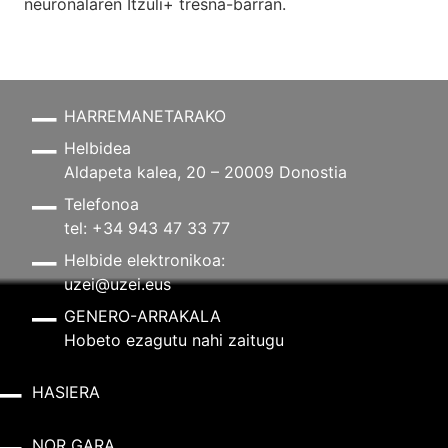
neuronalaren
Itzuli+
tresna-barran.
HARREMANETARAKO
Helbidea
Aldapeta kalea, 20 – 20009 Donostia
Telefonoa
tel: +34 943 47 33 77
Helbide elektronikoa:
uzei@uzei.eus
GENERO-ARRAKALA
Hobeto ezagutu nahi zaitugu
HASIERA
NOR GARA