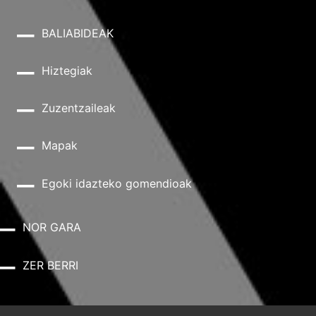
BALIABIDEAK
Hiztegiak
Zuzentzaileak
Mapak
Egoki idazteko gomendioak
NOR GARA
ZER BERRI