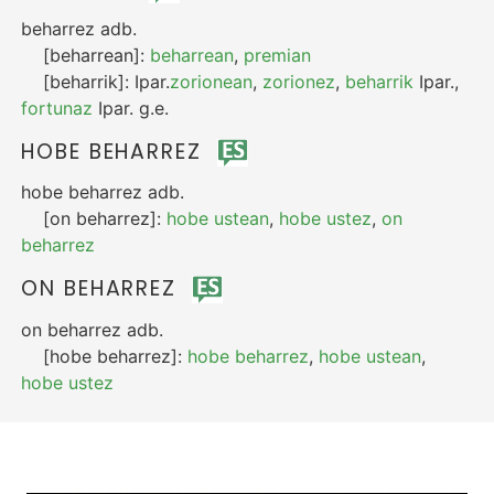
beharrez
adb.
[beharrean]:
beharrean
,
premian
[beharrik]:
Ipar.
zorionean
,
zorionez
,
beharrik
Ipar.
,
fortunaz
Ipar.
g.e.
HOBE BEHARREZ
hobe beharrez
adb.
[on beharrez]:
hobe ustean
,
hobe ustez
,
on
beharrez
ON BEHARREZ
on beharrez
adb.
[hobe beharrez]:
hobe beharrez
,
hobe ustean
,
hobe ustez