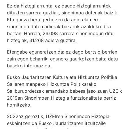
Ez da hiztegi arrunta, ez daude hiztegi arruntek
dituzten sarrera guztiak, sinonimoa dutenak baizik.
Eta gauza bera gertatzen da adierekin ere,
sinonimoa duten adierak bakarrik azalduko dira
bertan. Horrela, 26.098 sarrera sinonimodun ditu
hiztegiak, 31.268 adiera guztira.
Etengabe eguneratzen da: ez dago bertsio berrien
zain egon beharrik, egunero gaurkotzen baita datu-
baseko informazioa.
Eusko Jaurlaritzaren Kultura eta Hizkuntza Politika
Sailaren menpeko Hizkuntza Politikarako
Sailburuordetzak emandako babesa jaso zuen UZEIk
2019an Sinonimoen Hiztegia funtzionalitate berriz
hornitzeko.
2022az geroztik, UZEIren Sinonimoen Hiztegia
eskaintzen da Eusko Jaurlaritzaren itzultzaile