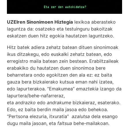
UZEIren Sinonimoen Hiztegia
lexikoa aberasteko
laguntza da: osatzeko eta testuinguru bakoitzak
eskatzen duen hitz egokia hautatzen laguntzeko.
Hitz batek adiera zehatz batean dituen sinonimoak
ikus ditzakegu, edo euskalki zehatz batean, edo
erregistro maila batean zein bestean. Erabiltzaileak
erabakiko du hautatzen duen sinonimoa bere
beharretara ondo egokitzen den ala ez: ez baita
gauza bera bizkaierako kutsua eman nahi izatea,
edo lapurterakoa. “Emakumea”
emaztekia
izango da
lapurtera/behe-nafarreraz,
eta
andrazko
edo
andrakume
bizkaieraz, esaterako.
Edo, ez baita berdin maila jasoa edo behekoa.
“Pertsona elezuria, itxuratia”
azalutsa
dela esango
dugu maila jasoan, eta
faltsua
behe-mailakoan.