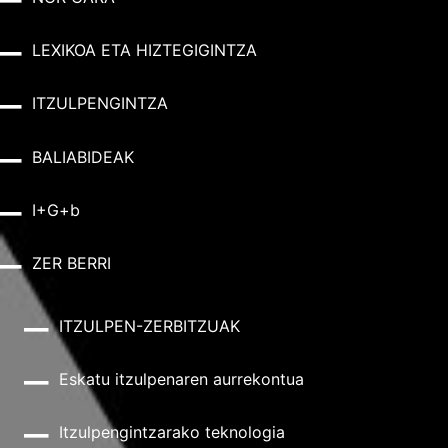
LEXIKOA ETA HIZTEGIGINTZA
ITZULPENGINTZA
BALIABIDEAK
I+G+b
ZER BERRI
ITZULPEN-ZERBITZUAK
Eskatu itzulpenaren aurrekontua
Itzulpengintzarako teknologia