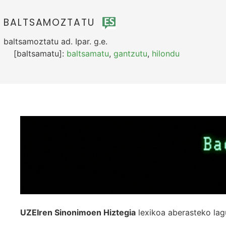
BALTSAMOZTATU
baltsamoztatu
ad.
Ipar.
g.e.
[baltsamatu]:
baltsamatu
,
gantzutu
,
hilondu
UZEIren Sinonimoen Hiztegia
lexikoa aberasteko lag