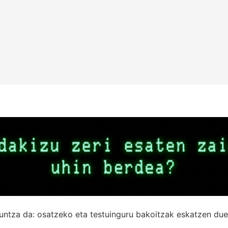
untza da: osatzeko eta testuinguru bakoitzak eskatzen due