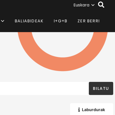
Euskara
BALIABIDEAK
I+G+B
ZER BERRI
BILATU
Laburdurak