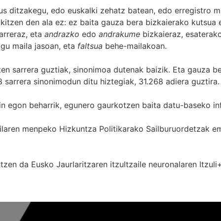
s ditzakegu, edo euskalki zehatz batean, edo erregistro ma
itzen den ala ez: ez baita gauza bera bizkaierako kutsua e
arreraz, eta
andrazko
edo
andrakume
bizkaieraz, esaterako
gu maila jasoan, eta
faltsua
behe-mailakoan.
zten sarrera guztiak, sinonimoa dutenak baizik. Eta gauza b
 sarrera sinonimodun ditu hiztegiak, 31.268 adiera guztira.
in egon beharrik, egunero gaurkotzen baita datu-baseko in
 Sailaren menpeko Hizkuntza Politikarako Sailburuordetza
zen da Eusko Jaurlaritzaren itzultzaile neuronalaren
Itzuli