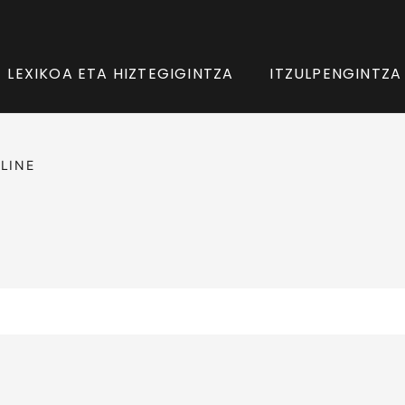
LEXIKOA ETA HIZTEGIGINTZA
ITZULPENGINTZA
LINE