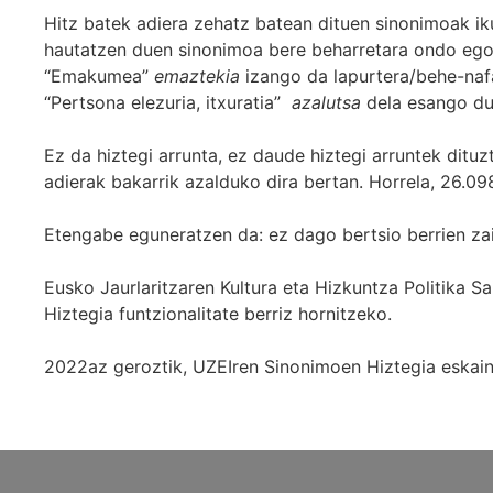
Hitz batek adiera zehatz batean dituen sinonimoak iku
hautatzen duen sinonimoa bere beharretara ondo egok
“Emakumea”
emaztekia
izango da lapurtera/behe-naf
“Pertsona elezuria, itxuratia”
azalutsa
dela esango du
Ez da hiztegi arrunta, ez daude hiztegi arruntek ditu
adierak bakarrik azalduko dira bertan. Horrela, 26.098
Etengabe eguneratzen da: ez dago bertsio berrien za
Eusko Jaurlaritzaren Kultura eta Hizkuntza Politika
Hiztegia funtzionalitate berriz hornitzeko.
2022az geroztik, UZEIren Sinonimoen Hiztegia eskaint