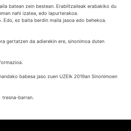
ila batean zein bestean. Erabiltzaileak erabakiko du
man nahi izatea, edo lapurterakoa.
. Edo, ez baita berdin maila jasoa edo behekoa.
era gertatzen da adierekin ere, sinonimoa duten
formazioa.
k emandako babesa jaso zuen UZEIk 2019an Sinonimoen
+
tresna-barran.