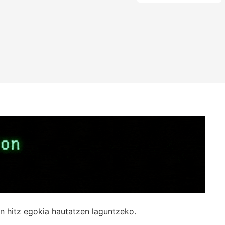
n hitz egokia hautatzen laguntzeko.