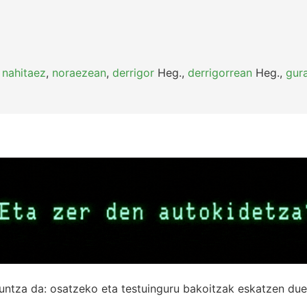
,
nahitaez
,
noraezean
,
derrigor
Heg.
,
derrigorrean
Heg.
,
gur
untza da: osatzeko eta testuinguru bakoitzak eskatzen due