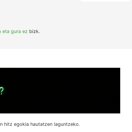
a eta gura ez
bizk.
n hitz egokia hautatzen laguntzeko.