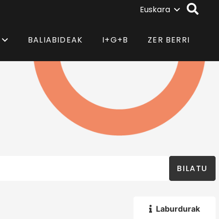
Euskara
BALIABIDEAK
I+G+B
ZER BERRI
BILATU
Laburdurak