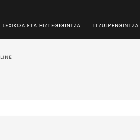
LEXIKOA ETA HIZTEGIGINTZA
ITZULPENGINTZA
LINE