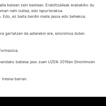
ila batean zein bestean. Erabiltzaileak erabakiko du
man nahi izatea, edo lapurterakoa.
. Edo, ez baita berdin maila jasoa edo behekoa.
era gertatzen da adierekin ere, sinonimoa duten
formazioa.
k emandako babesa jaso zuen UZEIk 2019an Sinonimoen
+
tresna-barran.