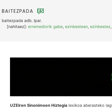
BAITEZPADA
baitezpada
adb.
Ipar.
[nahitaez]:
erremediorik gabe
,
ezinbestean
,
ezinbestez
UZEIren Sinonimoen Hiztegia
lexikoa aberasteko lag