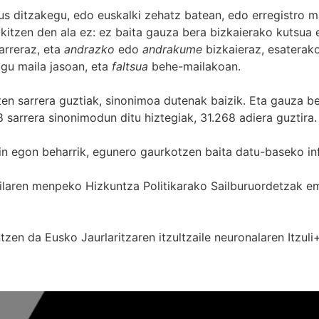
s ditzakegu, edo euskalki zehatz batean, edo erregistro ma
itzen den ala ez: ez baita gauza bera bizkaierako kutsua e
arreraz, eta
andrazko
edo
andrakume
bizkaieraz, esaterako
gu maila jasoan, eta
faltsua
behe-mailakoan.
zten sarrera guztiak, sinonimoa dutenak baizik. Eta gauza b
 sarrera sinonimodun ditu hiztegiak, 31.268 adiera guztira.
in egon beharrik, egunero gaurkotzen baita datu-baseko in
 Sailaren menpeko Hizkuntza Politikarako Sailburuordetza
zen da Eusko Jaurlaritzaren itzultzaile neuronalaren
Itzuli