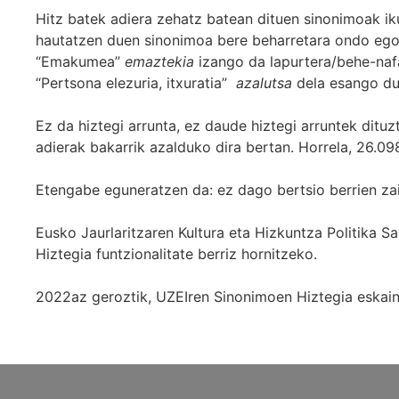
Hitz batek adiera zehatz batean dituen sinonimoak iku
hautatzen duen sinonimoa bere beharretara ondo egok
“Emakumea”
emaztekia
izango da lapurtera/behe-naf
“Pertsona elezuria, itxuratia”
azalutsa
dela esango du
Ez da hiztegi arrunta, ez daude hiztegi arruntek ditu
adierak bakarrik azalduko dira bertan. Horrela, 26.098
Etengabe eguneratzen da: ez dago bertsio berrien za
Eusko Jaurlaritzaren Kultura eta Hizkuntza Politika
Hiztegia funtzionalitate berriz hornitzeko.
2022az geroztik, UZEIren Sinonimoen Hiztegia eskaint