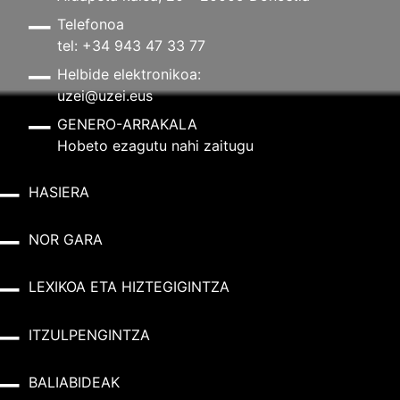
Telefonoa
tel: +34 943 47 33 77
Helbide elektronikoa:
uzei@uzei.eus
GENERO-ARRAKALA
Hobeto ezagutu nahi zaitugu
HASIERA
NOR GARA
LEXIKOA ETA HIZTEGIGINTZA
ITZULPENGINTZA
BALIABIDEAK