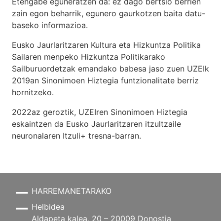
Etengabe eguneratzen da: ez dago bertsio berrien
zain egon beharrik, egunero gaurkotzen baita datu-
baseko informazioa.
Eusko Jaurlaritzaren Kultura eta Hizkuntza Politika
Sailaren menpeko Hizkuntza Politikarako
Sailburuordetzak emandako babesa jaso zuen UZEIk
2019an Sinonimoen Hiztegia funtzionalitate berriz
hornitzeko.
2022az geroztik, UZEIren Sinonimoen Hiztegia
eskaintzen da Eusko Jaurlaritzaren itzultzaile
neuronalaren
Itzuli+
tresna-barran.
HARREMANETARAKO
Helbidea
Aldapeta kalea, 20 – 20009 Donostia