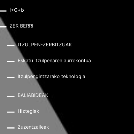
I+G+b
ZER BERRI
ITZULPEN-ZERBITZUAK
Eskatu itzulpenaren aurrekontua
Itzulpengintzarako teknologia
BALIABIDEAK
Hiztegiak
Zuzentzaileak