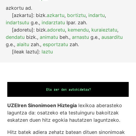
azkortu
ad.
[azkartu]:
bizk.
azkartu
,
bortiztu
,
indartu
,
indartsutu
g.e.
,
indarztatu
Ipar.
zah.
[adoretu]:
bizk.
adoretu
,
kemendu
,
kuraieztatu
,
dendatu
bizk.
,
animatu
beh.
,
arnastu
g.e.
,
ausarditu
g.e.
,
alaitu
zah.
,
esportzatu
zah.
[ileak laztu]:
laztu
UZEIren Sinonimoen Hiztegia
lexikoa aberasteko
laguntza da: osatzeko eta testuinguru bakoitzak
eskatzen duen hitz egokia hautatzen laguntzeko.
Hitz batek adiera zehatz batean dituen sinonimoak