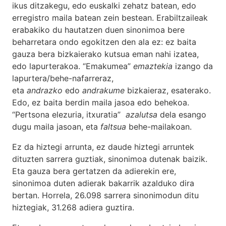
ikus ditzakegu, edo euskalki zehatz batean, edo
erregistro maila batean zein bestean. Erabiltzaileak
erabakiko du hautatzen duen sinonimoa bere
beharretara ondo egokitzen den ala ez: ez baita
gauza bera bizkaierako kutsua eman nahi izatea,
edo lapurterakoa. “Emakumea”
emaztekia
izango da
lapurtera/behe-nafarreraz,
eta
andrazko
edo
andrakume
bizkaieraz, esaterako.
Edo, ez baita berdin maila jasoa edo behekoa.
“Pertsona elezuria, itxuratia”
azalutsa
dela esango
dugu maila jasoan, eta
faltsua
behe-mailakoan.
Ez da hiztegi arrunta, ez daude hiztegi arruntek
dituzten sarrera guztiak, sinonimoa dutenak baizik.
Eta gauza bera gertatzen da adierekin ere,
sinonimoa duten adierak bakarrik azalduko dira
bertan. Horrela, 26.098 sarrera sinonimodun ditu
hiztegiak, 31.268 adiera guztira.