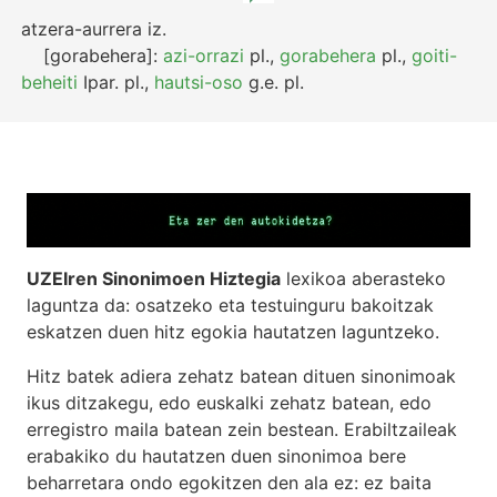
atzera-aurrera
iz.
[gorabehera]:
azi-orrazi
pl.
,
gorabehera
pl.
,
goiti-
beheiti
Ipar.
pl.
,
hautsi-oso
g.e.
pl.
UZEIren Sinonimoen Hiztegia
lexikoa aberasteko
laguntza da: osatzeko eta testuinguru bakoitzak
eskatzen duen hitz egokia hautatzen laguntzeko.
Hitz batek adiera zehatz batean dituen sinonimoak
ikus ditzakegu, edo euskalki zehatz batean, edo
erregistro maila batean zein bestean. Erabiltzaileak
erabakiko du hautatzen duen sinonimoa bere
beharretara ondo egokitzen den ala ez: ez baita