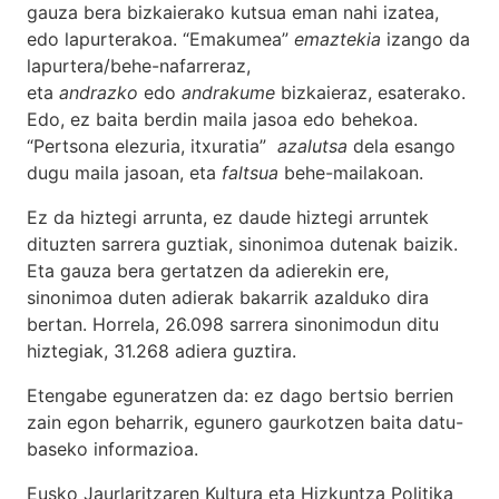
gauza bera bizkaierako kutsua eman nahi izatea,
edo lapurterakoa. “Emakumea”
emaztekia
izango da
lapurtera/behe-nafarreraz,
eta
andrazko
edo
andrakume
bizkaieraz, esaterako.
Edo, ez baita berdin maila jasoa edo behekoa.
“Pertsona elezuria, itxuratia”
azalutsa
dela esango
dugu maila jasoan, eta
faltsua
behe-mailakoan.
Ez da hiztegi arrunta, ez daude hiztegi arruntek
dituzten sarrera guztiak, sinonimoa dutenak baizik.
Eta gauza bera gertatzen da adierekin ere,
sinonimoa duten adierak bakarrik azalduko dira
bertan. Horrela, 26.098 sarrera sinonimodun ditu
hiztegiak, 31.268 adiera guztira.
Etengabe eguneratzen da: ez dago bertsio berrien
zain egon beharrik, egunero gaurkotzen baita datu-
baseko informazioa.
Eusko Jaurlaritzaren Kultura eta Hizkuntza Politika