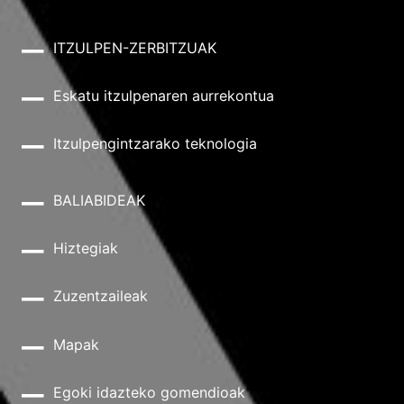
ITZULPEN-ZERBITZUAK
Eskatu itzulpenaren aurrekontua
Itzulpengintzarako teknologia
BALIABIDEAK
Hiztegiak
Zuzentzaileak
Mapak
Egoki idazteko gomendioak