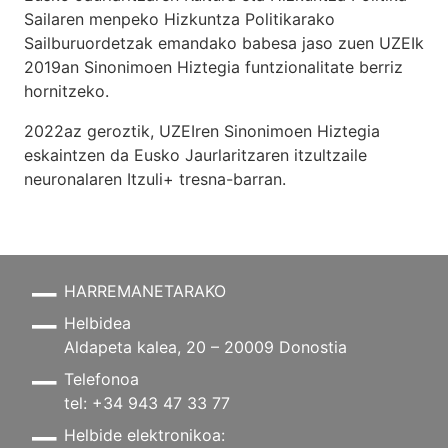
Sailaren menpeko Hizkuntza Politikarako
Sailburuordetzak emandako babesa jaso zuen UZEIk
2019an Sinonimoen Hiztegia funtzionalitate berriz
hornitzeko.
2022az geroztik, UZEIren Sinonimoen Hiztegia
eskaintzen da Eusko Jaurlaritzaren itzultzaile
neuronalaren
Itzuli+
tresna-barran.
HARREMANETARAKO
Helbidea
Aldapeta kalea, 20 – 20009 Donostia
Telefonoa
tel: +34 943 47 33 77
Helbide elektronikoa: