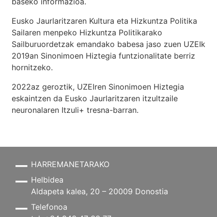
baseko informazioa.
Eusko Jaurlaritzaren Kultura eta Hizkuntza Politika
Sailaren menpeko Hizkuntza Politikarako
Sailburuordetzak emandako babesa jaso zuen UZEIk
2019an Sinonimoen Hiztegia funtzionalitate berriz
hornitzeko.
2022az geroztik, UZEIren Sinonimoen Hiztegia
eskaintzen da Eusko Jaurlaritzaren itzultzaile
neuronalaren
Itzuli+
tresna-barran.
HARREMANETARAKO
Helbidea
Aldapeta kalea, 20 – 20009 Donostia
Telefonoa