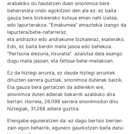
erabakiko du hautatzen duen sinonimoa bere
beharretara ondo egokitzen den ala ez: ez baita
gauza bera bizkaierako kutsua eman nahi izatea,
edo lapurterakoa. “Emakumea”
emaztekia
izango da
lapurtera/behe-nafarreraz,
eta
andrazko
edo
andrakume
bizkaieraz, esaterako.
Edo, ez baita berdin maila jasoa edo behekoa.
“Pertsona elezuria, itxuratia”
azalutsa
dela esango
dugu maila jasoan, eta
faltsua
behe-mailakoan.
Ez da hiztegi arrunta, ez daude hiztegi arruntek
dituzten sarrera guztiak, sinonimoa dutenak baizik.
Eta gauza bera gertatzen da adierekin ere,
sinonimoa duten adierak bakarrik azalduko dira
bertan. Horrela, 26.098 sarrera sinonimodun ditu
hiztegiak, 31.268 adiera guztira.
Etengabe eguneratzen da: ez dago bertsio berrien
zain egon beharrik, egunero gaurkotzen baita datu-