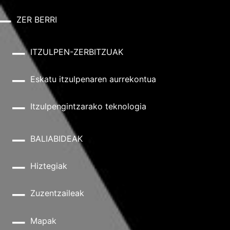
ZER BERRI
ITZULPEN-ZERBITZUAK
Eskatu itzulpenaren aurrekontua
Itzulpengintzarako teknologia
BALIABIDEAK
Hiztegiak
Zuzentzaileak
Mapak