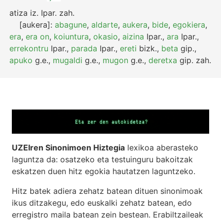
atiza
iz.
Ipar.
zah.
[aukera]:
abagune
,
aldarte
,
aukera
,
bide
,
egokiera
,
era
,
era on
,
koiuntura
,
okasio
,
aizina
Ipar.
,
ara
Ipar.
,
errekontru
Ipar.
,
parada
Ipar.
,
ereti
bizk.
,
beta
gip.
,
apuko
g.e.
,
mugaldi
g.e.
,
mugon
g.e.
,
deretxa
gip.
zah.
UZEIren Sinonimoen Hiztegia
lexikoa aberasteko
laguntza da: osatzeko eta testuinguru bakoitzak
eskatzen duen hitz egokia hautatzen laguntzeko.
Hitz batek adiera zehatz batean dituen sinonimoak
ikus ditzakegu, edo euskalki zehatz batean, edo
erregistro maila batean zein bestean. Erabiltzaileak