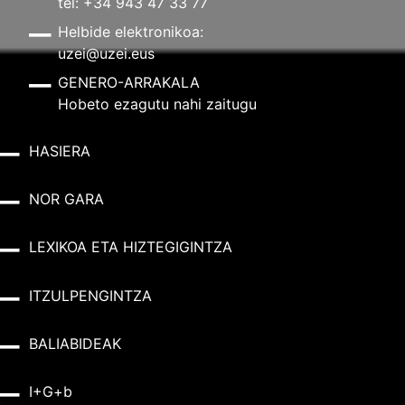
tel: +34 943 47 33 77
Helbide elektronikoa:
uzei@uzei.eus
GENERO-ARRAKALA
Hobeto ezagutu nahi zaitugu
HASIERA
NOR GARA
LEXIKOA ETA HIZTEGIGINTZA
ITZULPENGINTZA
BALIABIDEAK
I+G+b