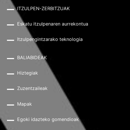
ITZULPEN-ZERBITZUAK
Eskatu itzulpenaren aurrekontua
Itzulpengintzarako teknologia
BALIABIDEAK
Hiztegiak
Zuzentzaileak
Mapak
Egoki idazteko gomendioak