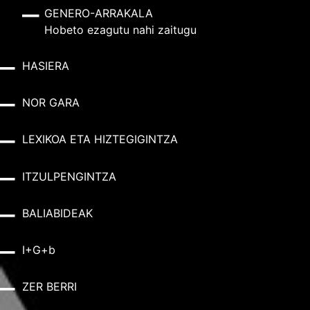
GENERO-ARRAKALA
Hobeto ezagutu nahi zaitugu
HASIERA
NOR GARA
LEXIKOA ETA HIZTEGIGINTZA
ITZULPENGINTZA
BALIABIDEAK
I+G+b
ZER BERRI