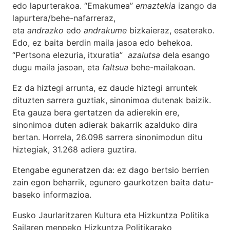
edo lapurterakoa. “Emakumea”
emaztekia
izango da
lapurtera/behe-nafarreraz,
eta
andrazko
edo
andrakume
bizkaieraz, esaterako.
Edo, ez baita berdin maila jasoa edo behekoa.
“Pertsona elezuria, itxuratia”
azalutsa
dela esango
dugu maila jasoan, eta
faltsua
behe-mailakoan.
Ez da hiztegi arrunta, ez daude hiztegi arruntek
dituzten sarrera guztiak, sinonimoa dutenak baizik.
Eta gauza bera gertatzen da adierekin ere,
sinonimoa duten adierak bakarrik azalduko dira
bertan. Horrela, 26.098 sarrera sinonimodun ditu
hiztegiak, 31.268 adiera guztira.
Etengabe eguneratzen da: ez dago bertsio berrien
zain egon beharrik, egunero gaurkotzen baita datu-
baseko informazioa.
Eusko Jaurlaritzaren Kultura eta Hizkuntza Politika
Sailaren menpeko Hizkuntza Politikarako