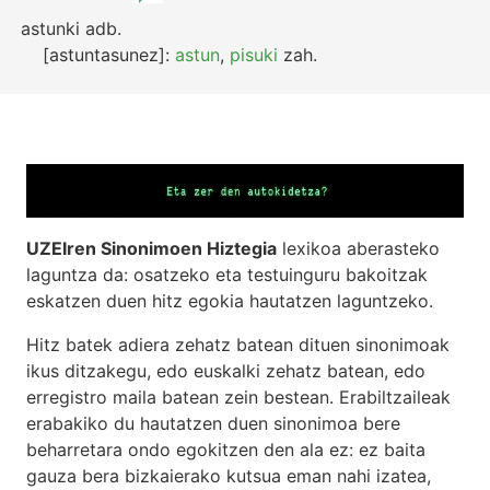
astunki
adb.
[astuntasunez]:
astun
,
pisuki
zah.
UZEIren Sinonimoen Hiztegia
lexikoa aberasteko
laguntza da: osatzeko eta testuinguru bakoitzak
eskatzen duen hitz egokia hautatzen laguntzeko.
Hitz batek adiera zehatz batean dituen sinonimoak
ikus ditzakegu, edo euskalki zehatz batean, edo
erregistro maila batean zein bestean. Erabiltzaileak
erabakiko du hautatzen duen sinonimoa bere
beharretara ondo egokitzen den ala ez: ez baita
gauza bera bizkaierako kutsua eman nahi izatea,