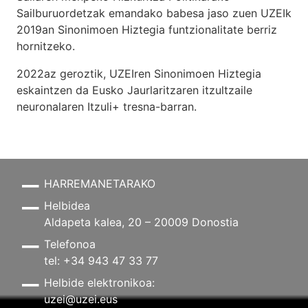
Sailburuordetzak emandako babesa jaso zuen UZEIk
2019an Sinonimoen Hiztegia funtzionalitate berriz
hornitzeko.
2022az geroztik, UZEIren Sinonimoen Hiztegia
eskaintzen da Eusko Jaurlaritzaren itzultzaile
neuronalaren
Itzuli+
tresna-barran.
HARREMANETARAKO
Helbidea
Aldapeta kalea, 20 – 20009 Donostia
Telefonoa
tel: +34 943 47 33 77
Helbide elektronikoa:
uzei@uzei.eus