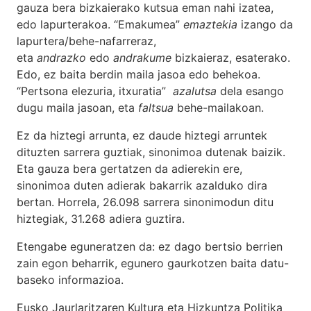
gauza bera bizkaierako kutsua eman nahi izatea,
edo lapurterakoa. “Emakumea”
emaztekia
izango da
lapurtera/behe-nafarreraz,
eta
andrazko
edo
andrakume
bizkaieraz, esaterako.
Edo, ez baita berdin maila jasoa edo behekoa.
“Pertsona elezuria, itxuratia”
azalutsa
dela esango
dugu maila jasoan, eta
faltsua
behe-mailakoan.
Ez da hiztegi arrunta, ez daude hiztegi arruntek
dituzten sarrera guztiak, sinonimoa dutenak baizik.
Eta gauza bera gertatzen da adierekin ere,
sinonimoa duten adierak bakarrik azalduko dira
bertan. Horrela, 26.098 sarrera sinonimodun ditu
hiztegiak, 31.268 adiera guztira.
Etengabe eguneratzen da: ez dago bertsio berrien
zain egon beharrik, egunero gaurkotzen baita datu-
baseko informazioa.
Eusko Jaurlaritzaren Kultura eta Hizkuntza Politika