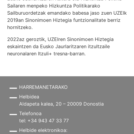
Sailaren menpeko Hizkuntza Politikarako
Sailburuordetzak emandako babesa jaso zuen UZEIk
2019an Sinonimoen Hiztegia funtzionalitate berriz
hornitzeko.
2022az geroztik, UZEIren Sinonimoen Hiztegia
eskaintzen da Eusko Jaurlaritzaren itzultzaile
neuronalaren
Itzuli+
tresna-barran.
HARREMANETARAKO
Helbidea
Aldapeta kalea, 20 – 20009 Donostia
Telefonoa
tel: +34 943 47 33 77
Helbide elektronikoa: