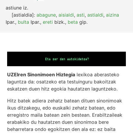
astiune
iz.
[astialdia]:
abagune
,
aisialdi
,
asti
,
astialdi
,
aizina
Ipar.
,
bulta
Ipar.
,
ereti
bizk.
,
beta
gip.
UZEIren Sinonimoen Hiztegia
lexikoa aberasteko
laguntza da: osatzeko eta testuinguru bakoitzak
eskatzen duen hitz egokia hautatzen laguntzeko.
Hitz batek adiera zehatz batean dituen sinonimoak
ikus ditzakegu, edo euskalki zehatz batean, edo
erregistro maila batean zein bestean. Erabiltzaileak
erabakiko du hautatzen duen sinonimoa bere
beharretara ondo egokitzen den ala ez: ez baita