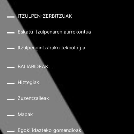
ITZULPEN-ZERBITZUAK
Eskatu itzulpenaren aurrekontua
Itzulpengintzarako teknologia
BALIABIDEAK
Hiztegiak
Zuzentzaileak
Mapak
Egoki idazteko gomendioak