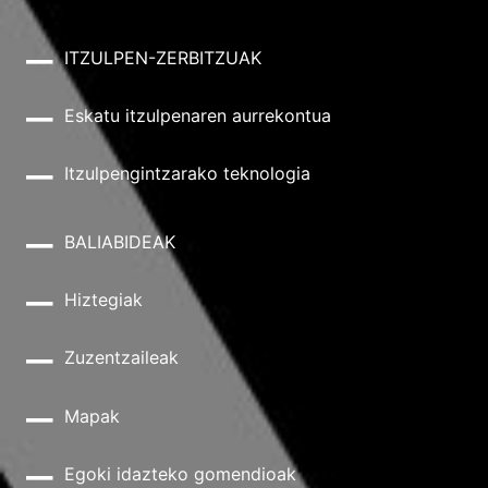
ITZULPEN-ZERBITZUAK
Eskatu itzulpenaren aurrekontua
Itzulpengintzarako teknologia
BALIABIDEAK
Hiztegiak
Zuzentzaileak
Mapak
Egoki idazteko gomendioak