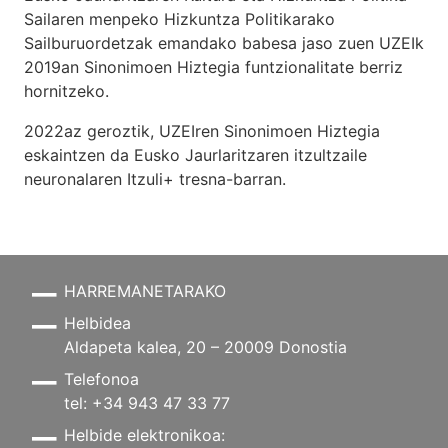
Sailaren menpeko Hizkuntza Politikarako
Sailburuordetzak emandako babesa jaso zuen UZEIk
2019an Sinonimoen Hiztegia funtzionalitate berriz
hornitzeko.
2022az geroztik, UZEIren Sinonimoen Hiztegia
eskaintzen da Eusko Jaurlaritzaren itzultzaile
neuronalaren
Itzuli+
tresna-barran.
HARREMANETARAKO
Helbidea
Aldapeta kalea, 20 – 20009 Donostia
Telefonoa
tel: +34 943 47 33 77
Helbide elektronikoa: