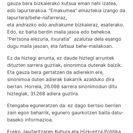
gauza bera bizkaierako kutsua eman nahi izatea,
edo lapurterakoa. “Emakumea”
emaztekia
izango da
lapurtera/behe-nafarreraz,
eta
andrazko
edo
andrakume
bizkaieraz, esaterako.
Edo, ez baita berdin maila jasoa edo behekoa.
“Pertsona elezuria, itxuratia”
azalutsa
dela esango
dugu maila jasoan, eta
faltsua
behe-mailakoan.
Ez da hiztegi arrunta, ez daude hiztegi arruntek
dituzten sarrera guztiak, sinonimoa dutenak baizik.
Eta gauza bera gertatzen da adierekin ere,
sinonimoa duten adierak bakarrik azalduko dira
bertan. Horrela, 26.098 sarrera sinonimodun ditu
hiztegiak, 31.268 adiera guztira.
Etengabe eguneratzen da: ez dago bertsio berrien
zain egon beharrik, egunero gaurkotzen baita datu-
baseko informazioa.
Eusko Jaurlaritzaren Kultura eta Hizkuntza Politika