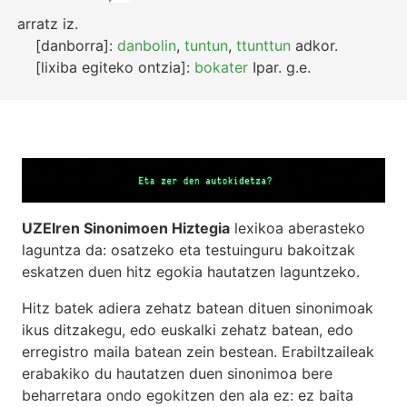
arratz
iz.
[danborra]:
danbolin
,
tuntun
,
ttunttun
adkor.
[lixiba egiteko ontzia]:
bokater
Ipar.
g.e.
UZEIren Sinonimoen Hiztegia
lexikoa aberasteko
laguntza da: osatzeko eta testuinguru bakoitzak
eskatzen duen hitz egokia hautatzen laguntzeko.
Hitz batek adiera zehatz batean dituen sinonimoak
ikus ditzakegu, edo euskalki zehatz batean, edo
erregistro maila batean zein bestean. Erabiltzaileak
erabakiko du hautatzen duen sinonimoa bere
beharretara ondo egokitzen den ala ez: ez baita