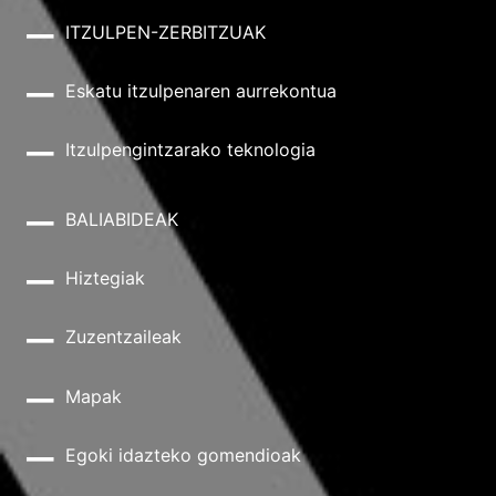
ITZULPEN-ZERBITZUAK
Eskatu itzulpenaren aurrekontua
Itzulpengintzarako teknologia
BALIABIDEAK
Hiztegiak
Zuzentzaileak
Mapak
Egoki idazteko gomendioak