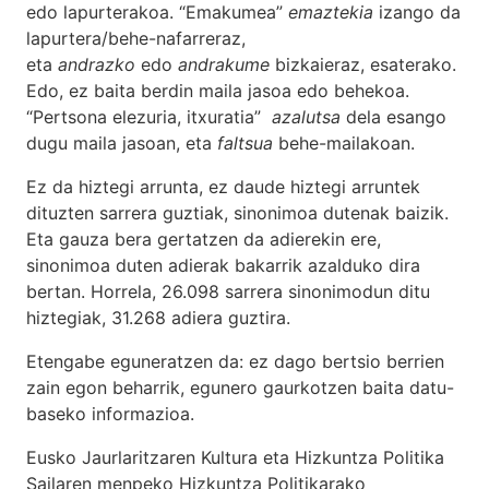
edo lapurterakoa. “Emakumea”
emaztekia
izango da
lapurtera/behe-nafarreraz,
eta
andrazko
edo
andrakume
bizkaieraz, esaterako.
Edo, ez baita berdin maila jasoa edo behekoa.
“Pertsona elezuria, itxuratia”
azalutsa
dela esango
dugu maila jasoan, eta
faltsua
behe-mailakoan.
Ez da hiztegi arrunta, ez daude hiztegi arruntek
dituzten sarrera guztiak, sinonimoa dutenak baizik.
Eta gauza bera gertatzen da adierekin ere,
sinonimoa duten adierak bakarrik azalduko dira
bertan. Horrela, 26.098 sarrera sinonimodun ditu
hiztegiak, 31.268 adiera guztira.
Etengabe eguneratzen da: ez dago bertsio berrien
zain egon beharrik, egunero gaurkotzen baita datu-
baseko informazioa.
Eusko Jaurlaritzaren Kultura eta Hizkuntza Politika
Sailaren menpeko Hizkuntza Politikarako