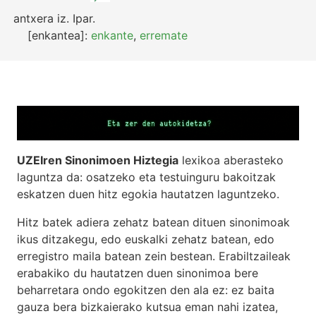
antxera
iz.
Ipar.
[enkantea]:
enkante
,
erremate
UZEIren Sinonimoen Hiztegia
lexikoa aberasteko
laguntza da: osatzeko eta testuinguru bakoitzak
eskatzen duen hitz egokia hautatzen laguntzeko.
Hitz batek adiera zehatz batean dituen sinonimoak
ikus ditzakegu, edo euskalki zehatz batean, edo
erregistro maila batean zein bestean. Erabiltzaileak
erabakiko du hautatzen duen sinonimoa bere
beharretara ondo egokitzen den ala ez: ez baita
gauza bera bizkaierako kutsua eman nahi izatea,