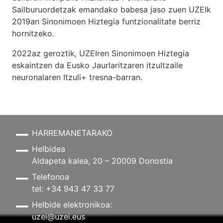
Sailburuordetzak emandako babesa jaso zuen UZEIk
2019an Sinonimoen Hiztegia funtzionalitate berriz
hornitzeko.
2022az geroztik, UZEIren Sinonimoen Hiztegia
eskaintzen da Eusko Jaurlaritzaren itzultzaile
neuronalaren
Itzuli+
tresna-barran.
HARREMANETARAKO
Helbidea
Aldapeta kalea, 20 – 20009 Donostia
Telefonoa
tel: +34 943 47 33 77
Helbide elektronikoa:
uzei@uzei.eus