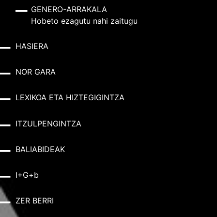
GENERO-ARRAKALA
Hobeto ezagutu nahi zaitugu
HASIERA
NOR GARA
LEXIKOA ETA HIZTEGIGINTZA
ITZULPENGINTZA
BALIABIDEAK
I+G+b
ZER BERRI