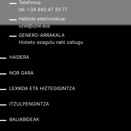
Telefonoa
tel: +34 943 47 33 77
Helbide elektronikoa:
uzei@uzei.eus
GENERO-ARRAKALA
Hobeto ezagutu nahi zaitugu
HASIERA
NOR GARA
LEXIKOA ETA HIZTEGIGINTZA
ITZULPENGINTZA
BALIABIDEAK