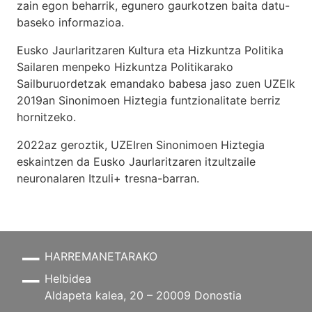
zain egon beharrik, egunero gaurkotzen baita datu-
baseko informazioa.
Eusko Jaurlaritzaren Kultura eta Hizkuntza Politika
Sailaren menpeko Hizkuntza Politikarako
Sailburuordetzak emandako babesa jaso zuen UZEIk
2019an Sinonimoen Hiztegia funtzionalitate berriz
hornitzeko.
2022az geroztik, UZEIren Sinonimoen Hiztegia
eskaintzen da Eusko Jaurlaritzaren itzultzaile
neuronalaren
Itzuli+
tresna-barran.
HARREMANETARAKO
Helbidea
Aldapeta kalea, 20 – 20009 Donostia