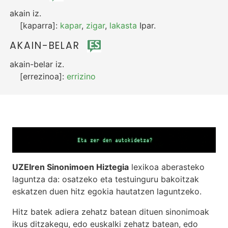
akain
iz.
[kaparra]:
kapar
,
zigar
,
lakasta
Ipar.
AKAIN-BELAR
akain-belar
iz.
[errezinoa]:
errizino
UZEIren Sinonimoen Hiztegia
lexikoa aberasteko
laguntza da: osatzeko eta testuinguru bakoitzak
eskatzen duen hitz egokia hautatzen laguntzeko.
Hitz batek adiera zehatz batean dituen sinonimoak
ikus ditzakegu, edo euskalki zehatz batean, edo