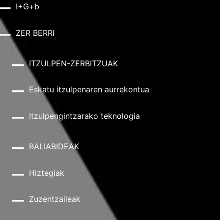
I+G+b
ZER BERRI
ITZULPEN-ZERBITZUAK
Eskatu itzulpenaren aurrekontua
Itzulpengintzarako teknologia
BALIABIDEAK
Hiztegiak
Zuzentzaileak