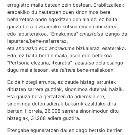
erregistro maila batean zein bestean. Erabiltzaileak
erabakiko du hautatzen duen sinonimoa bere
beharretara ondo egokitzen den ala ez: ez baita
gauza bera bizkaierako kutsua eman nahi izatea,
edo lapurterakoa. “Emakumea”
emaztekia
izango da
lapurtera/behe-nafarreraz,
eta
andrazko
edo
andrakume
bizkaieraz, esaterako.
Edo, ez baita berdin maila jasoa edo behekoa.
“Pertsona elezuria, itxuratia”
azalutsa
dela esango
dugu maila jasoan, eta
faltsua
behe-mailakoan.
Ez da hiztegi arrunta, ez daude hiztegi arruntek
dituzten sarrera guztiak, sinonimoa dutenak baizik.
Eta gauza bera gertatzen da adierekin ere,
sinonimoa duten adierak bakarrik azalduko dira
bertan. Horrela, 26.098 sarrera sinonimodun ditu
hiztegiak, 31.268 adiera guztira.
Etengabe eguneratzen da: ez dago bertsio berrien