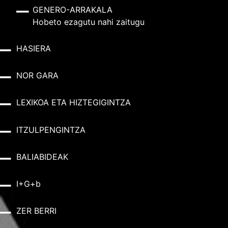
GENERO-ARRAKALA
Hobeto ezagutu nahi zaitugu
HASIERA
NOR GARA
LEXIKOA ETA HIZTEGIGINTZA
ITZULPENGINTZA
BALIABIDEAK
I+G+b
ZER BERRI