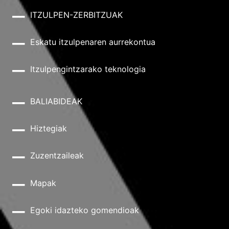
ITZULPEN-ZERBITZUAK
Eskatu itzulpenaren aurrekontua
Itzulpengintzarako teknologia
BALIABIDEAK
Hiztegiak
Zuzentzaileak
Mapak
Egoki idazteko gomendioak