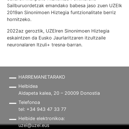
Sailburuordetzak emandako babesa jaso zuen UZEIk
2019an Sinonimoen Hiztegia funtzionalitate berriz
hornitzeko.
2022az geroztik, UZEIren Sinonimoen Hiztegia
eskaintzen da Eusko Jaurlaritzaren itzultzaile
neuronalaren
Itzuli+
tresna-barran.
HARREMANETARAKO
Helbidea
Aldapeta kalea, 20 – 20009 Donostia
Telefonoa
tel: +34 943 47 33 77
Helbide elektronikoa:
uzei@uzei.eus