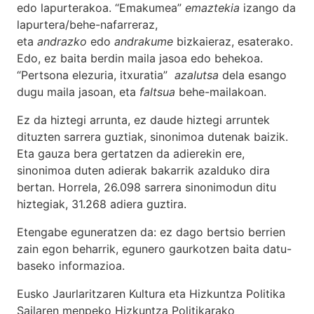
edo lapurterakoa. “Emakumea”
emaztekia
izango da
lapurtera/behe-nafarreraz,
eta
andrazko
edo
andrakume
bizkaieraz, esaterako.
Edo, ez baita berdin maila jasoa edo behekoa.
“Pertsona elezuria, itxuratia”
azalutsa
dela esango
dugu maila jasoan, eta
faltsua
behe-mailakoan.
Ez da hiztegi arrunta, ez daude hiztegi arruntek
dituzten sarrera guztiak, sinonimoa dutenak baizik.
Eta gauza bera gertatzen da adierekin ere,
sinonimoa duten adierak bakarrik azalduko dira
bertan. Horrela, 26.098 sarrera sinonimodun ditu
hiztegiak, 31.268 adiera guztira.
Etengabe eguneratzen da: ez dago bertsio berrien
zain egon beharrik, egunero gaurkotzen baita datu-
baseko informazioa.
Eusko Jaurlaritzaren Kultura eta Hizkuntza Politika
Sailaren menpeko Hizkuntza Politikarako