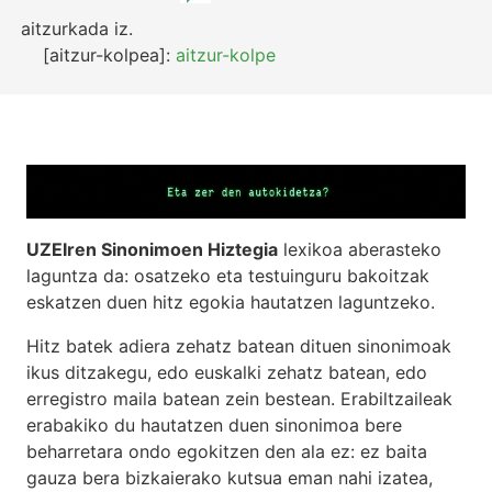
aitzurkada
iz.
[aitzur-kolpea]:
aitzur-kolpe
UZEIren Sinonimoen Hiztegia
lexikoa aberasteko
laguntza da: osatzeko eta testuinguru bakoitzak
eskatzen duen hitz egokia hautatzen laguntzeko.
Hitz batek adiera zehatz batean dituen sinonimoak
ikus ditzakegu, edo euskalki zehatz batean, edo
erregistro maila batean zein bestean. Erabiltzaileak
erabakiko du hautatzen duen sinonimoa bere
beharretara ondo egokitzen den ala ez: ez baita
gauza bera bizkaierako kutsua eman nahi izatea,